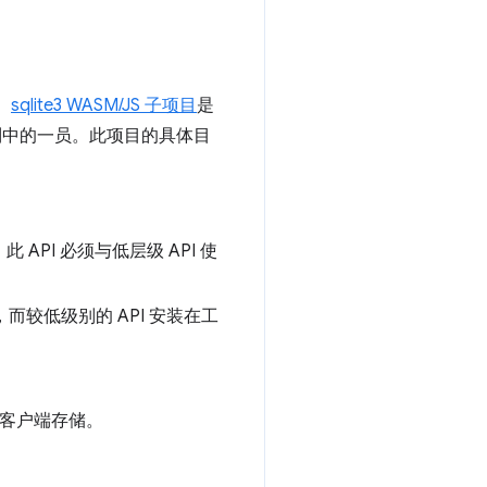
。
sqlite3 WASM/JS 子项目
是
制品系列中的一员。此项目的具体目
 API 必须与低层级 API 使
线程，而较低级别的 API 安装在工
行持久性客户端存储。