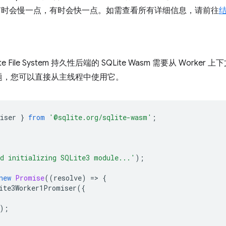
当。有时会慢一点，有时会快一点。如需查看所有详细信息，请前往
ate File System 持久性后端的 SQLite Wasm 需要从 Wor
题，您可以直接从主线程中使用它。
iser
}
from
'@sqlite.org/sqlite-wasm'
;
d initializing SQLite3 module...'
);
new
Promise
((
resolve
)
=
>
{
ite3Worker1Promiser
({
);