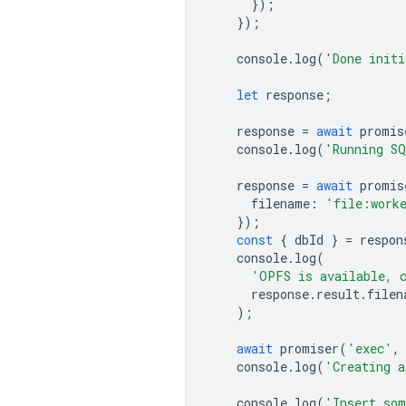
});
});
console
.
log
(
'Done initi
let
response
;
response
=
await
promis
console
.
log
(
'Running SQ
response
=
await
promis
filename
:
'file:work
});
const
{
dbId
}
=
respon
console
.
log
(
'OPFS is available, c
response
.
result
.
filen
);
await
promiser
(
'exec'
,
console
.
log
(
'Creating a
console
.
log
(
'Insert som