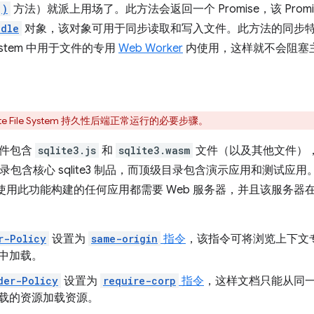
()
方法）就派上用场了。此方法会返回一个 Promise，该 Prom
ndle
对象，该对象可用于同步读取和写入文件。此方法的同步
le System 中用于文件的专用
Web Worker
内使用，这样就不会阻塞
vate File System 持久性后端正常运行的必要步骤。
档文件包含
sqlite3.js
和
sqlite3.wasm
文件（以及其他文件），这些
录包含核心 sqlite3 制品，而顶级目录包含演示应用和测试应
此您使用此功能构建的任何应用都需要 Web 服务器，并且该服务
r-Policy
设置为
same-origin
指令
，该指令可将浏览上下文
中加载。
der-Policy
设置为
require-corp
指令
，这样文档只能从同
载的资源加载资源。