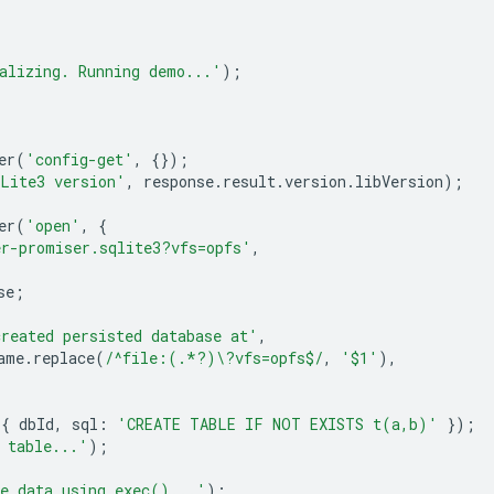
alizing. Running demo...'
);
er
(
'config-get'
,
{});
Lite3 version'
,
response
.
result
.
version
.
libVersion
);
er
(
'open'
,
{
er-promiser.sqlite3?vfs=opfs'
,
se
;
reated persisted database at'
,
ame
.
replace
(
/^file:(.*?)\?vfs=opfs$/
,
'$1'
),
{
dbId
,
sql
:
'CREATE TABLE IF NOT EXISTS t(a,b)'
});
 table...'
);
e data using exec()...'
);