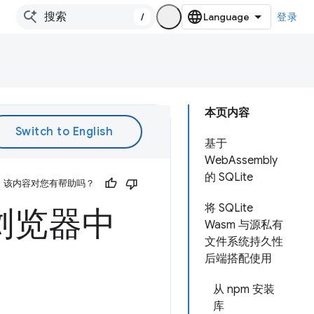
/
登录
本页内容
基于
WebAssembly
的 SQLite
该内容对您有帮助吗？
将 SQLite
浏览器中
Wasm 与源私有
文件系统持久性
后端搭配使用
从 npm 安装
库