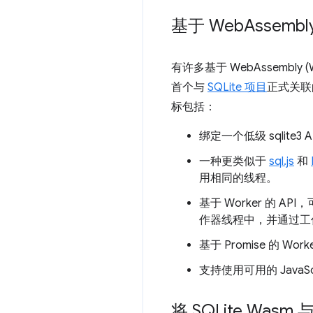
基于 Web
Assembl
有许多基于 WebAssembly 
首个与
SQLite 项目
正式关联的
标包括：
绑定一个低级 sqlite3
一种更类似于
sql.js
和
用相同的线程。
基于 Worker 的 AP
作器线程中，并通过工
基于 Promise 的 
支持使用可用的 JavaScri
将 SQLite W