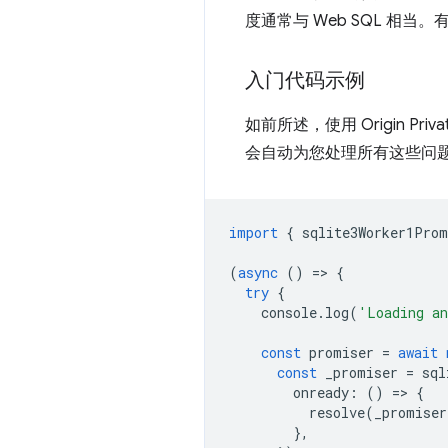
度通常与 Web SQL 相
入门代码示例
如前所述，使用 Origin Priv
会自动为您处理所有这些问
import
{
sqlite3Worker1Prom
(
async
()
=
>
{
try
{
console
.
log
(
'Loading an
const
promiser
=
await
const
_promiser
=
sql
onready
:
()
=
>
{
resolve
(
_promiser
},