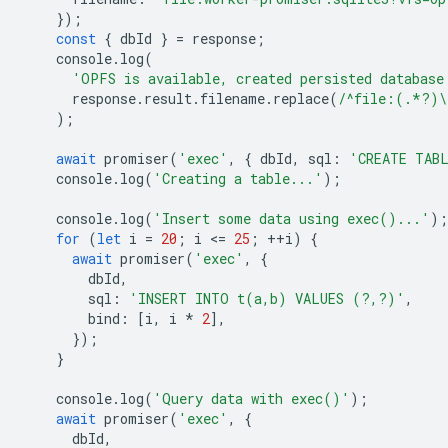
});
const
{
dbId
}
=
response
;
console
.
log
(
'OPFS is available, created persisted database
response
.
result
.
filename
.
replace
(
/^file:(.*?)\
);
await
promiser
(
'exec'
,
{
dbId
,
sql
:
'CREATE TAB
console
.
log
(
'Creating a table...'
);
console
.
log
(
'Insert some data using exec()...'
);
for
(
let
i
=
20
;
i
<
=
25
;
++
i
)
{
await
promiser
(
'exec'
,
{
dbId
,
sql
:
'INSERT INTO t(a,b) VALUES (?,?)'
,
bind
:
[
i
,
i
*
2
],
});
}
console
.
log
(
'Query data with exec()'
);
await
promiser
(
'exec'
,
{
dbId
,