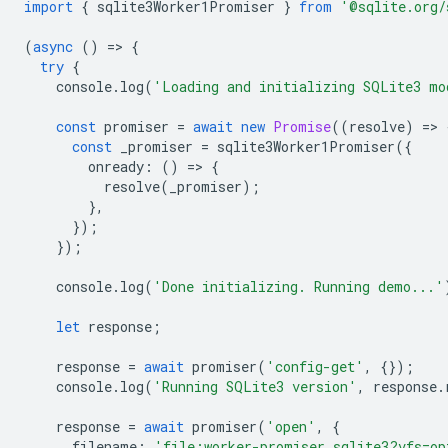
import
{
sqlite3Worker1Promiser
}
from
'@sqlite.org/
(
async
()
=
>
{
try
{
console
.
log
(
'Loading and initializing SQLite3 mo
const
promiser
=
await
new
Promise
((
resolve
)
=
>
const
_promiser
=
sqlite3Worker1Promiser
({
onready
:
()
=
>
{
resolve
(
_promiser
);
},
});
});
console
.
log
(
'Done initializing. Running demo...'
let
response
;
response
=
await
promiser
(
'config-get'
,
{});
console
.
log
(
'Running SQLite3 version'
,
response
.
response
=
await
promiser
(
'open'
,
{
filename
:
'file:worker-promiser.sqlite3?vfs=op