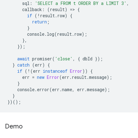
sql
:
'SELECT a FROM t ORDER BY a LIMIT 3'
,
callback
:
(
result
)
=
>
{
if
(
!
result
.
row
)
{
return
;
}
console
.
log
(
result
.
row
);
},
});
await
promiser
(
'close'
,
{
dbId
});
}
catch
(
err
)
{
if
(
!
(
err
instanceof
Error
))
{
err
=
new
Error
(
err
.
result
.
message
);
}
console
.
error
(
err
.
name
,
err
.
message
);
}
})();
Demo