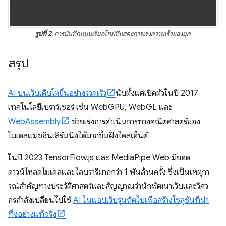
รูปที่ 2
: การบันทึกแบบเรียลไทม์ที่แสดงการเร่งความเร็วของยุค
สรุป
AI บนเว็บเติบโตขึ้นอย่างรวดเร็ว
นับตั้งแต่เปิดตัวในปี 2017
เทคโนโลยีเบราว์เซอร์ เช่น WebGPU, WebGL และ
WebAssembly
ช่วยเร่งการดำเนินการทางคณิตศาสตร์ของ
โมเดลแมชชีนเลิร์นนิงได้มากขึ้นฝั่งไคลเอ็นต์
ในปี 2023 TensorFlow.js และ MediaPipe Web มียอด
ดาวน์โหลดโมเดลและไลบรารีมากกว่า 1 พันล้านครั้ง ซึ่งเป็นเหตุกา
รณ์สําคัญทางประวัติศาสตร์และสัญญาณว่านักพัฒนาเว็บและวิศว
กรกําลังเปลี่ยนไปใช้
AI ในแอปเว็บรุ่นถัดไปเพื่อสร้างโซลูชันที่น่า
ทึ่งอย่างแท้จริง