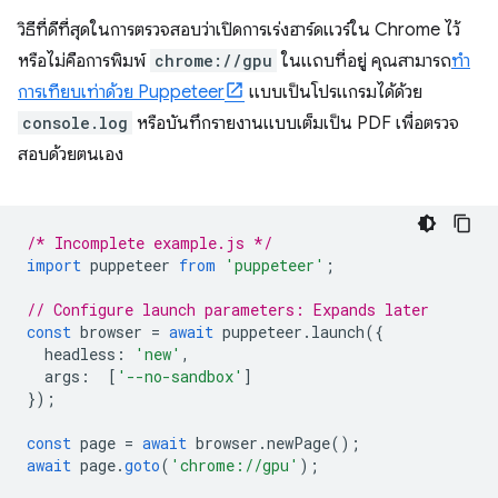
วิธีที่ดีที่สุดในการตรวจสอบว่าเปิดการเร่งฮาร์ดแวร์ใน Chrome ไว้
หรือไม่คือการพิมพ์
chrome://gpu
ในแถบที่อยู่ คุณสามารถ
ทํา
การเทียบเท่าด้วย Puppeteer
แบบเป็นโปรแกรมได้ด้วย
console.log
หรือบันทึกรายงานแบบเต็มเป็น PDF เพื่อตรวจ
สอบด้วยตนเอง
/* Incomplete example.js */
import
puppeteer
from
'puppeteer'
;
// Configure launch parameters: Expands later
const
browser
=
await
puppeteer
.
launch
({
headless
:
'new'
,
args
:
[
'--no-sandbox'
]
});
const
page
=
await
browser
.
newPage
();
await
page
.
goto
(
'chrome://gpu'
);