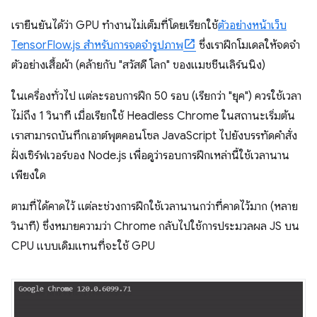
เรายืนยันได้ว่า GPU ทำงานไม่เต็มที่โดยเรียกใช้
ตัวอย่างหน้าเว็บ
TensorFlow.js สำหรับการจดจำรูปภาพ
ซึ่งเราฝึกโมเดลให้จดจำ
ตัวอย่างเสื้อผ้า (คล้ายกับ "สวัสดี โลก" ของแมชชีนเลิร์นนิง)
ในเครื่องทั่วไป แต่ละรอบการฝึก 50 รอบ (เรียกว่า "ยุค") ควรใช้เวลา
ไม่ถึง 1 วินาที เมื่อเรียกใช้ Headless Chrome ในสถานะเริ่มต้น
เราสามารถบันทึกเอาต์พุตคอนโซล JavaScript ไปยังบรรทัดคำสั่ง
ฝั่งเซิร์ฟเวอร์ของ Node.js เพื่อดูว่ารอบการฝึกเหล่านี้ใช้เวลานาน
เพียงใด
ตามที่ได้คาดไว้ แต่ละช่วงการฝึกใช้เวลานานกว่าที่คาดไว้มาก (หลาย
วินาที) ซึ่งหมายความว่า Chrome กลับไปใช้การประมวลผล JS บน
CPU แบบเดิมแทนที่จะใช้ GPU