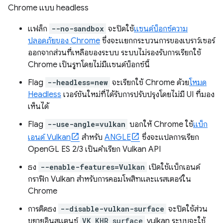
Chrome แบบ headless
แฟล็ก
--no-sandbox
จะปิดใช้
แซนด์บ็อกซ์ความ
ปลอดภัยของ Chrome
ซึ่งจะแยกกระบวนการของเบราว์เซอร์
ออกจากส่วนที่เหลือของระบบ ระบบไม่รองรับการเรียกใช้
Chrome เป็นรูทโดยไม่มีแซนด์บ็อกซ์นี้
Flag
--headless=new
จะเรียกใช้ Chrome ด้วย
โหมด
Headless
เวอร์ชันใหม่ที่ได้รับการปรับปรุงโดยไม่มี UI ที่มอง
เห็นได้
Flag
--use-angle=vulkan
บอกให้ Chrome ใช้
แบ็ก
เอนด์ Vulkan
สำหรับ
ANGLE
ซึ่งจะแปลการเรียก
OpenGL ES 2/3 เป็นคําเรียก Vulkan API
ธง
--enable-features=Vulkan
เปิดใช้แบ็กเอนด์
กราฟิก Vulkan สําหรับการคอมโพสิทและแรสเตอร์ใน
Chrome
การติดธง
--disable-vulkan-surface
จะปิดใช้ส่วน
ขยายอินสแตนซ์
VK_KHR_surface
vulkan ระบบจะใช้