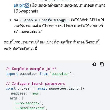
Bit blit
เพื่อแสดงผลลัพธ์การแสดงผลบนหน้าจอแทนการ
ใช้ Swapchain
ธง
--enable-unsafe-webgpu
เปิดใช้ WebGPU API
เวอร์ชันทดลองใน Chrome บน Linux และปิดใช้รายการที่
บล็อกอะแดปเตอร์
ตอนนี้เราจะรวมการเปลี่ยนแปลงทั้งหมดที่เราทำมาจนถึงตอนนี้
สคริปต์ฉบับเต็มมีดังนี้
/* Complete example.js */
import
puppeteer
from
'puppeteer'
;
// Configure launch parameters
const
browser
=
await
puppeteer
.
launch
({
headless
:
'new'
,
args
:
[
'--no-sandbox'
,
'--headless=new'
,