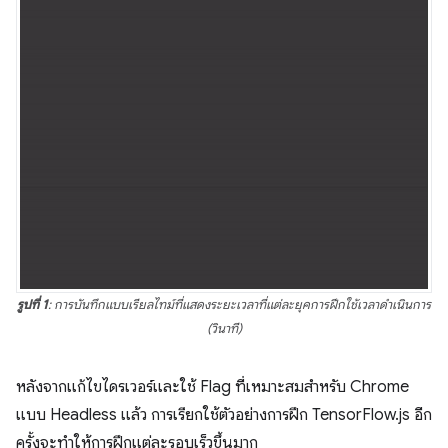
รูปที่ 1
: การบันทึกแบบเรียลไทม์ที่แสดงระยะเวลาที่แต่ละยุคการฝึกใช้เวลาดำเนินการ
(วินาที)
หลังจากแก้ไขไดรเวอร์และใช้ Flag ที่เหมาะสมสําหรับ Chrome
แบบ Headless แล้ว การเรียกใช้ตัวอย่างการฝึก TensorFlow.js อีก
ครั้งจะทําให้การฝึกแต่ละรอบเร็วขึ้นมาก