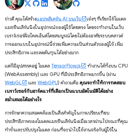
ข่าวดี คุณได้สร้าง
แอปพลิเคชัน AI บนเว็บ
เจ๋งๆ ที่เรียกใช้โมเดล
แมชชีนเลิร์นนิงในอุปกรณ์ของผู้ใช้โดยตรง โดยจะทํางานในเว็บ
เบราว์เซอร์ฝั่งไคลเอ็นต์โดยสมบูรณ์โดยไม่ต้องอาศัยระบบคลาวด์
การออกแบบในอุปกรณ์นี้ช่วยเพิ่มความเป็นส่วนตัวของผู้ใช้ เพิ่ม
ประสิทธิภาพ และลดต้นทุนได้อย่างมาก
แต่ก็มีอุปสรรคอยู่ โมเดล
TensorFlow.js
ทำงานได้ทั้งบน CPU
(WebAssembly) และ GPU ที่มีประสิทธิภาพมากขึ้น (ผ่าน
WebGL
และ
WebGPU
) คำถามคือ
คุณจะทําให้การทดสอบ
เบราว์เซอร์กับฮาร์ดแวร์ที่เลือกเป็นแบบอัตโนมัติได้อย่าง
สม่ำเสมอได้อย่างไร
การรักษาความสอดคล้องเป็นสิ่งสําคัญในการเปรียบเทียบ
ประสิทธิภาพของโมเดลแมชชีนเลิร์นนิงเมื่อเวลาผ่านไปขณะที่คุณ
ทําซ้ำและปรับปรุงโมเดล ก่อนที่จะนำไปใช้งานจริงกับผู้ใช้ใน