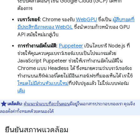
ระบบคลาวด์อื่นๆ เช่น Google Cloud (GCP) ได้หาก
ต้องการ
เบราว์เซอร์
: Chrome รองรับ
WebGPU
ซึ่งเป็น
ผู้สืบทอดที่
มีประสิทธิภาพของ WebGL
ซึ่งนำความก้าวหน้าของ GPU
API สมัยใหม่มาสู่เว็บ
การทำงานอัตโนมัติ
:
Puppeteer
เป็นไลบรารี Node.js ที่
ช่วยให้คุณควบคุมเบราว์เซอร์แบบเป็นโปรแกรมด้วย
JavaScript Puppeteer ช่วยให้เราทำงานอัตโนมัติใน
Chrome แบบ Headless ได้ ซึ่งหมายความว่าเบราว์เซอร์จะ
ทำงานบนเซิร์ฟเวอร์โดยไม่มีอินเทอร์เฟซที่มองเห็นได้ เราใช้
โหมดไม่มีส่วนหัวแบบใหม่
ที่ปรับปรุงแล้ว ไม่ใช่แบบฟอร์ม
เดิม
เคล็ดลับ
:
คำแนะนำแบบทีละขั้นตอน
มีอยู่ในเอกสารประกอบของเรา คุณจึง
ลองตั้งค่าทั้งหมดด้วยตนเองได้
ยืนยันสภาพแวดล้อม