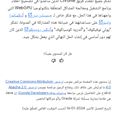
نشكر جميع أعضاء فريق Chrome الذين ساعدوا في تصحيح أخطاء
برنامج التشغيل ومعالجة المشاكل المتعلّقة بتكنولوجيا WebGPU التي
واجهناها في هذا الحل، مع شكر خاص لـ
جيسيلين يين
و
أليكساندرا
وايت
على مساعدتهما في صياغة هذه المشاركة في المدونة. نشكر
"يولي نوفيكوف" و"أندريه كوسياكوف" و
أليكس رودينكو
الذين كان
لهم دور أساسي في إنشاء الحل النهائي الذي يعمل بشكل جيد.
هل كان المحتوى مفيدًا؟
إنّ محتوى هذه الصفحة مرخّص بموجب
ترخيص Creative Commons Attribution
4.0‏
ما لم يُنصّ على خلاف ذلك، ونماذج الرموز مرخّصة بموجب
ترخيص Apache 2.0‏
.
للاطّلاع على التفاصيل، يُرجى مراجعة
سياسات موقع Google Developers‏
. إنّ Java
هي علامة تجارية مسجَّلة لشركة Oracle و/أو شركائها التابعين.
تاريخ التعديل الأخير: 2024-01-16 (حسب التوقيت العالمي المتفَّق عليه)