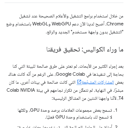
من خلال استخدام برامج التشغيل والأعلام الصحيحة عند تشغيل
Chrome، أصبح لدينا الآن دعم WebGPU وWebGL باستخدام وضع
"التشغيل بدون واجهة مستخدم" الجديد والرائع.
ما وراء الكواليس: تحقيق فريقنا
بعد إجراء الكثير من الأبحاث، لم نعثر على طرق صالحة للبيئة التي كنا
بحاجة إلى تنفيذها في Google Colab، على الرغم من أنّه كانت هناك
بعض
المشاركات المشجّعة
التي كانت صالحة في بيئات أخرى، ما كان
مبشرًا. في النهاية، لم نتمكّن من تكرار نجاحهم في بيئة Colab NVIDIA
T4، لأنّنا واجهنا اثنتين من المشاكل الرئيسية:
تسمح بعض مجموعات العلامات برصد وحدة GPU، ولكنّها
لا تسمح لك باستخدام وحدة GPU فعليًا.
أمثلة على الحلول الصالحة التي تستخدمها جهات خارجية: