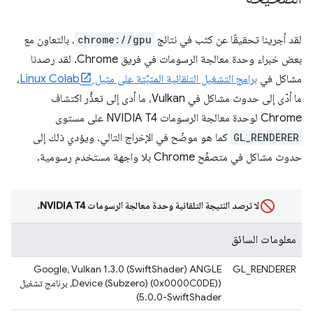
لقد أجرينا تحقيقًا عن كثب في نتائج
chrome://gpu
، بالتعاون مع
بعض خبراء وحدة معالجة الرسومات في فريق Chrome. لقد رصدنا
مشاكل في
برامج التشغيل التلقائية المثبَّتة على مثيل Linux Colab
،
ما أدّى إلى حدوث مشاكل في Vulkan، ما أدى إلى تعذُّر اكتشاف
Chrome لوحدة معالجة الرسومات NVIDIA T4 على مستوى
GL_RENDERER
كما هو موضّح في الإخراج التالي. ويؤدي ذلك إلى
حدوث مشاكل في متصفّح Chrome بلا واجهة مستخدم رسومية.
لا ترصد النتيجة التلقائية وحدة معالجة الرسومات NVIDIA T4.
معلومات السائق
‫ANGLE (Google، Vulkan 1.3.0 (SwiftShader
GL_RENDERER
Device (Subzero) (0x0000C0DE))، برنامج تشغيل
SwiftShader‏-5.0.0)