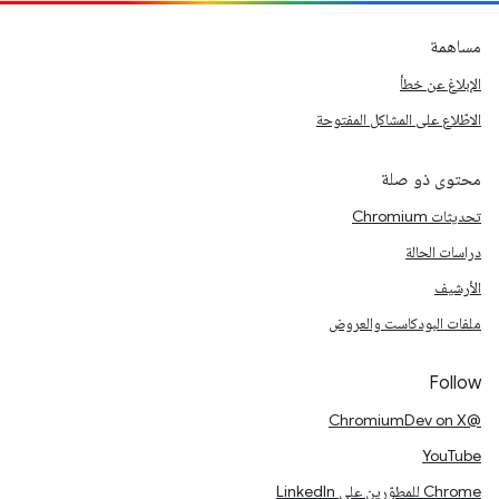
مساهمة
الإبلاغ عن خطأ
الاطّلاع على المشاكل المفتوحة
محتوى ذو صلة
تحديثات Chromium
دراسات الحالة
الأرشيف
ملفات البودكاست والعروض
Follow
@ChromiumDev on X
YouTube
Chrome للمطوّرين على LinkedIn