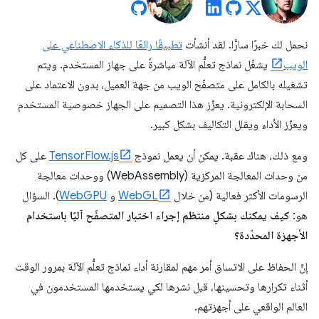
نحمل لك خبرًا سارًّا. لقد أنشأت
تطبيقًا رائعًا للذكاء الاصطناعي على
الويب
يشغّل نماذج تعلُّم الآلة مباشرةً على جهاز المستخدم. ويتم
تشغيله بالكامل على متصفّح الويب من جهة العميل، بدون الاعتماد على
السحابة الإلكترونية. يعزّز هذا التصميم على الجهاز خصوصية المستخدم
ويعزّز الأداء ويقلل التكاليف بشكل كبير.
ومع ذلك، هناك عقبة. يمكن أن يعمل نموذج
TensorFlow.js
على كل
من وحدات المعالجة المركزية (WebAssembly) ووحدات معالجة
الرسومات الأكثر فعالية (من خلال
WebGL
و
WebGPU
). السؤال
هو:
كيف يمكنك بشكلٍ منتظم إجراء اختبار المتصفّح آليًا باستخدام
الأجهزة المحدّدة؟
إنّ الحفاظ على الاتساق أمر مهم لمقارنة أداء نماذج تعلُّم الآلة بمرور الوقت
أثناء تكرارها وتحسينها، قبل نشرها لكي يستخدمها المستخدمون في
العالم الواقعي على أجهزتهم.