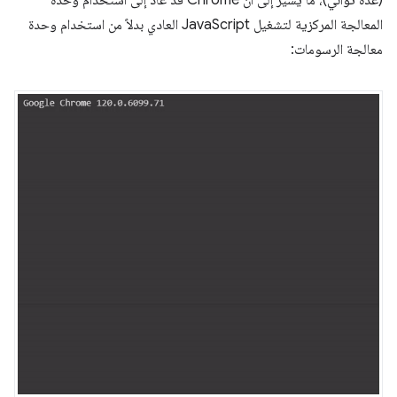
(عدة ثواني)، ما يشير إلى أنّ Chrome قد عاد إلى استخدام وحدة
المعالجة المركزية لتشغيل JavaScript العادي بدلاً من استخدام وحدة
معالجة الرسومات: