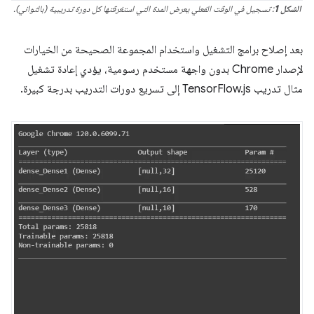
الشكل 1
: تسجيل في الوقت الفعلي يعرض المدة التي استغرقتها كل دورة تدريبية (بالثواني).
بعد إصلاح برامج التشغيل واستخدام المجموعة الصحيحة من الخيارات
لإصدار Chrome بدون واجهة مستخدم رسومية، يؤدي إعادة تشغيل
مثال تدريب TensorFlow.js إلى تسريع دورات التدريب بدرجة كبيرة.