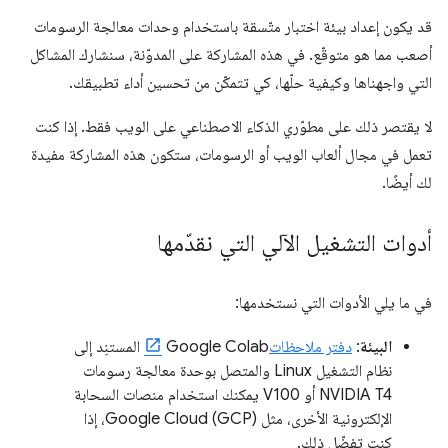
قد يكون إعداد بيئة اختبار متّسقة باستخدام وحدات معالجة الرسومات
أصعب مما هو متوقّع. في هذه المشاركة على المدوّنة، سنشارك المشاكل
التي واجهناها وكيفية حلّها، كي تتمكّن من تحسين أداء تطبيقك.
لا يقتصر ذلك على مطوّري الذكاء الاصطناعي على الويب فقط. إذا كنت
تعمل في مجال ألعاب الويب أو الرسومات، ستكون هذه المشاركة مفيدة
لك أيضًا.
أدوات التشغيل الآلي التي نقدّمها
في ما يلي الأدوات التي نستخدمها:
البيئة
:
دفتر ملاحظات
Google Colab المستنِد إلى
نظام التشغيل Linux والمتصل بوحدة معالجة رسومات
NVIDIA T4 أو V100 يمكنك استخدام منصات السحابة
الإلكترونية الأخرى، مثل Google Cloud (GCP)، إذا
كنت تفضّل ذلك.