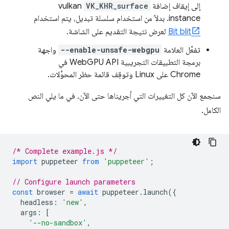
إلى إيقاف إضافة
VK_KHR_surface
vulkan
instance. بدلاً من استخدام سلسلة تبديل، يتم استخدام
Bit blit
لعرض نتيجة التقديم على الشاشة.
تفعِّل العلامة
--enable-unsafe-webgpu
واجهة
برمجة التطبيقات التجريبية WebGPU API في
Chrome على Linux وتوقِف قائمة حظر المحوِّلات.
سنجمع الآن كل التغييرات التي أجريناها حتى الآن. في ما يلي النص
الكامل.
/* Complete example.js */
import
puppeteer
from
'puppeteer'
;
// Configure launch parameters
const
browser
=
await
puppeteer
.
launch
({
headless
:
'new'
,
args
:
[
'--no-sandbox'
,