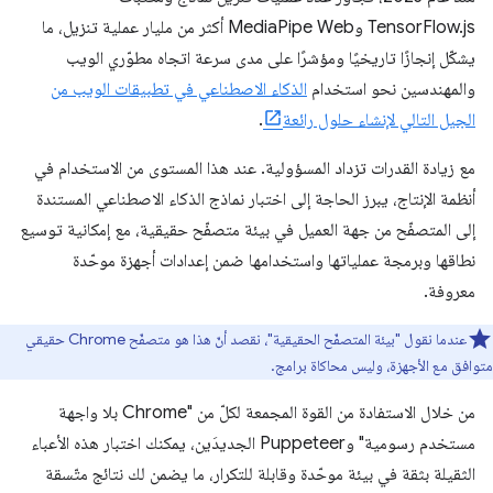
TensorFlow.js وMediaPipe Web أكثر من مليار عملية تنزيل، ما
يشكّل إنجازًا تاريخيًا ومؤشرًا على مدى سرعة اتجاه مطوّري الويب
والمهندسين نحو استخدام
الذكاء الاصطناعي في تطبيقات الويب من
الجيل التالي لإنشاء حلول رائعة
.
مع زيادة القدرات تزداد المسؤولية. عند هذا المستوى من الاستخدام في
أنظمة الإنتاج، يبرز الحاجة إلى اختبار نماذج الذكاء الاصطناعي المستندة
إلى المتصفّح من جهة العميل في بيئة متصفّح حقيقية، مع إمكانية توسيع
نطاقها وبرمجة عملياتها واستخدامها ضمن إعدادات أجهزة موحّدة
معروفة.
عندما نقول "بيئة المتصفّح الحقيقية"، نقصد أنّ هذا هو متصفّح Chrome حقيقي
متوافق مع الأجهزة، وليس محاكاة برامج.
من خلال الاستفادة من القوة المجمعة لكلّ من "Chrome بلا واجهة
مستخدم رسومية" وPuppeteer الجديدَين، يمكنك اختبار هذه الأعباء
الثقيلة بثقة في بيئة موحّدة وقابلة للتكرار، ما يضمن لك نتائج متّسقة