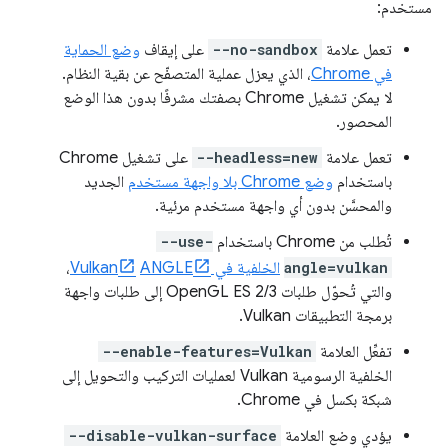
مستخدم:
تعمل علامة
--no-sandbox
على إيقاف
وضع الحماية
في Chrome
، الذي يعزل عملية المتصفّح عن بقية النظام.
لا يمكن تشغيل Chrome بصفتك مشرفًا بدون هذا الوضع
المحصور.
تعمل علامة
--headless=new
على تشغيل Chrome
باستخدام
وضع Chrome بلا واجهة مستخدم
الجديد
والمحسَّن بدون أي واجهة مستخدم مرئية.
تُطلب من Chrome باستخدام
--use-
angle=vulkan
الخلفية في Vulkan
ANGLE
،
والتي تُحوّل طلبات OpenGL ES 2/3 إلى طلبات واجهة
برمجة التطبيقات Vulkan.
تفعِّل العلامة
--enable-features=Vulkan
الخلفية الرسومية Vulkan لعمليات التركيب والتحويل إلى
شبكة بكسل في Chrome.
يؤدي وضع العلامة
--disable-vulkan-surface