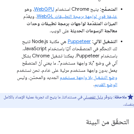
المتصفّح
: يتيح Chrome استخدام
WebGPU
، وهو
خليفة قوي لواجهة برمجة التطبيقات WebGL
، ويقدّم
الميزات المتقدّمة لواجهات برمجة تطبيقات وحدات
معالجة الرسومات الحديثة
على الويب.
التشغيل الآلي
:
Puppeteer
هي مكتبة Node.js تتيح
لك التحكّم في المتصفّحات آليًا باستخدام JavaScript.
باستخدام Puppeteer، يمكننا تشغيل Chrome بشكل
آلي في وضع "بلا واجهة مستخدم"، ما يعني أنّ المتصفّح
يعمل بدون واجهة مستخدم مرئية على خادم. نحن نستخدم
وضع التشغيل بلا واجهة مستخدم
الجديد والمحسّن، وليس
الوضع القديم
.
ملاحظة
: يتوفّر
دليل تفصيلي
في مستنداتنا، ما يتيح لك تجربة عملية الإعداد بالكامل
بنفسك.
التحقّق من البيئة