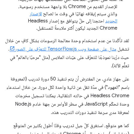
الإصدار القديم من Chrome بلا واجهة مستخدم رسومية،
والذي سيتم إيقافه نهائيًا في وقت ما لصالح
الإصدار
الجديد
احتجنا إلى حلّ يتوافق مع إصدار Headless
Chrome الجديد ليكون أكثر ملاءمةً للمستقبل.
لقد تأكّدنا من عدم استخدام وحدة معالجة الرسومات بشكل كافٍ من خلال
تشغيل
مثال على صفحة ويب TensorFlow.js للتعرّف على الصور
،
حيث درّبنا نموذجًا للتعرّف على عيّنات الملابس (مثل "مرحبًا بالعالم" في
تعلُّم الآلة).
على جهاز عادي، من المفترض أن يتم تنفيذ 50 دورة تدريب (المعروفة
باسم "العهود") في مدّة تقل عن ثانية واحدة لكل دورة. من خلال استدعاء
Headless Chrome في حالته التلقائية، يمكننا تسجيل مخرجات
وحدة تحكّم JavaScript في سطر الأوامر من جهة خادم Node.js
لمعرفة مدى سرعة تنفيذ دورات التدريب هذه.
كما هو متوقّع، استغرق كلّ جيل تدريب وقتًا أطول بكثير من المتوقّع