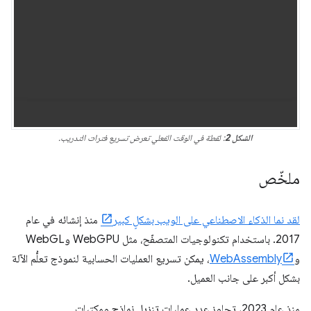
الشكل 2
: لقطة في الوقت الفعلي تعرض تسريع فترات التدريب.
ملخّص
لقد نما الذكاء الاصطناعي على الويب بشكلٍ كبير
منذ إنشائه في عام
2017. باستخدام تكنولوجيات المتصفّح، مثل WebGPU وWebGL
و
WebAssembly
، يمكن تسريع العمليات الحسابية لنموذج تعلُّم الآلة
بشكل أكبر على جانب العميل.
منذ عام 2023، تجاوز عدد عمليات تنزيل نماذج ومكتبات