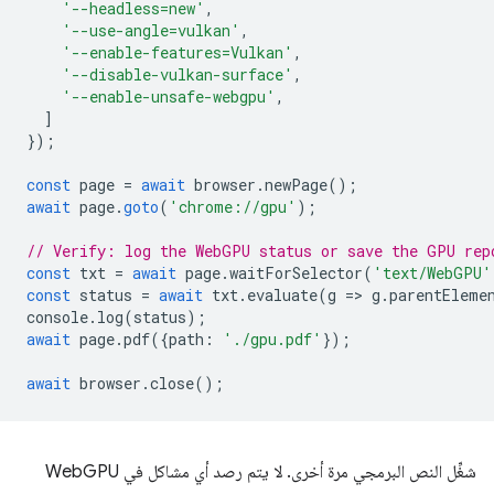
'--headless=new'
,
'--use-angle=vulkan'
,
'--enable-features=Vulkan'
,
'--disable-vulkan-surface'
,
'--enable-unsafe-webgpu'
,
]
});
const
page
=
await
browser
.
newPage
();
await
page
.
goto
(
'chrome://gpu'
);
// Verify: log the WebGPU status or save the GPU rep
const
txt
=
await
page
.
waitForSelector
(
'text/WebGPU'
const
status
=
await
txt
.
evaluate
(
g
=
>
g
.
parentEleme
console
.
log
(
status
);
await
page
.
pdf
({
path
:
'./gpu.pdf'
});
await
browser
.
close
();
شغِّل النص البرمجي مرة أخرى. لا يتم رصد أي مشاكل في WebGPU