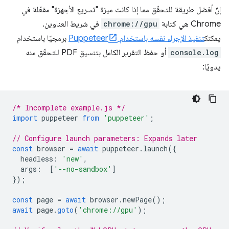
إنّ أفضل طريقة للتحقّق مما إذا كانت ميزة "تسريع الأجهزة" مفعّلة في
Chrome هي كتابة
chrome://gpu
في شريط العناوين.
يمكنك
تنفيذ الإجراء نفسه باستخدام Puppeteer
برمجيًا باستخدام
console.log
أو حفظ التقرير الكامل بتنسيق PDF للتحقّق منه
يدويًا:
/* Incomplete example.js */
import
puppeteer
from
'puppeteer'
;
// Configure launch parameters: Expands later
const
browser
=
await
puppeteer
.
launch
({
headless
:
'new'
,
args
:
[
'--no-sandbox'
]
});
const
page
=
await
browser
.
newPage
();
await
page
.
goto
(
'chrome://gpu'
);