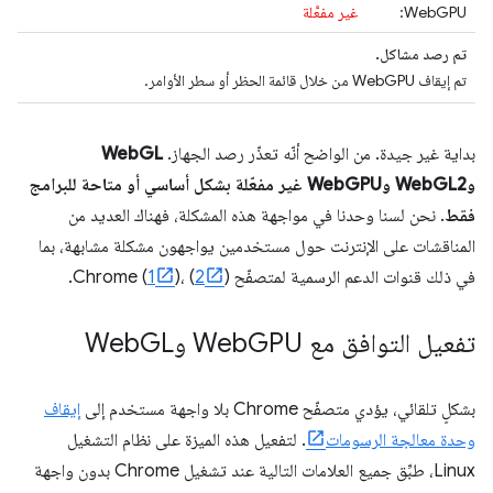
WebGPU:
غير مفعَّلة
تم رصد مشاكل.
تم إيقاف WebGPU من خلال قائمة الحظر أو سطر الأوامر.
بداية غير جيدة. من الواضح أنّه تعذّر رصد الجهاز.
WebGL
وWebGL2 وWebGPU غير مفعّلة بشكل أساسي أو متاحة للبرامج
فقط
. نحن لسنا وحدنا في مواجهة هذه المشكلة، فهناك العديد من
المناقشات على الإنترنت حول مستخدمين يواجهون مشكلة مشابهة، بما
في ذلك قنوات الدعم الرسمية لمتصفّح Chrome (
).
2
)، (
1
تفعيل التوافق مع Web
GPU وWeb
GL
بشكلٍ تلقائي، يؤدي متصفّح Chrome بلا واجهة مستخدم إلى
إيقاف
وحدة معالجة الرسومات
. لتفعيل هذه الميزة على نظام التشغيل
Linux، طبِّق جميع العلامات التالية عند تشغيل Chrome بدون واجهة