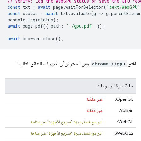
// Verify: log the WebGPU status or save the GPU rep
const
txt
=
await
page
.
waitForSelector
(
'text/WebGPU'
const
status
=
await
txt
.
evaluate
(
g
=
>
g
.
parentEleme
console
.
log
(
status
);
await
page
.
pdf
({
path
:
'./gpu.pdf'
});
await
browser
.
close
();
افتح
chrome://gpu
ومن المفترض أن تظهر لك النتائج التالية:
حالة ميزة الرسومات
‫OpenGL:
غير مفعَّلة
‫Vulkan:
غير مفعَّلة
WebGL:
البرامج فقط، ميزة "تسريع الأجهزة" غير متاحة
‫WebGL2:
البرامج فقط، ميزة "تسريع الأجهزة" غير متاحة