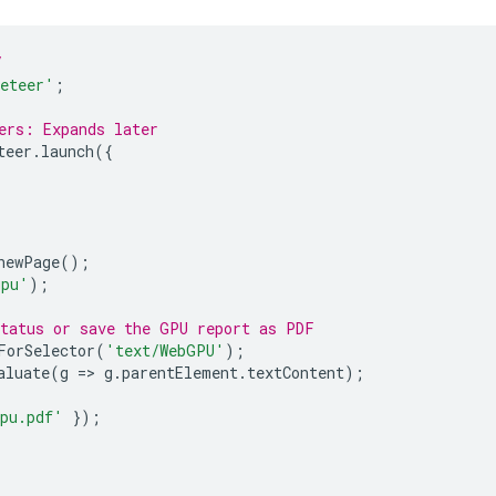
/
eteer'
;
ers: Expands later
teer
.
launch
({
newPage
();
gpu'
);
status or save the GPU report as PDF
ForSelector
(
'text/WebGPU'
);
aluate
(
g
=
>
g
.
parentElement
.
textContent
);
pu.pdf'
});