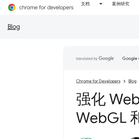
文档
案例研究
Blog
Goog
Chrome for Developers
Blog
强化 We
Web
GL 