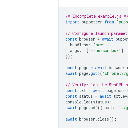
/* Incomplete example.js *
import
puppeteer
from
'pupp
// Configure launch paramet
const
browser
=
await
puppe
headless
:
'new'
,
args
:
[
'--no-sandbox'
]
});
const
page
=
await
browser
.
await
page
.
goto
(
'chrome://
// Verify: log the WebGPU 
const
txt
=
await
page
.
wait
const
status
=
await
txt
.
ev
console
.
log
(
status
);
await
page
.
pdf
({
path
:
'./g
await
browser
.
close
();