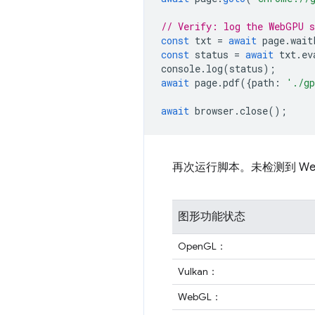
// Verify: log the WebGPU 
const
txt
=
await
page
.
wait
const
status
=
await
txt
.
ev
console
.
log
(
status
);
await
page
.
pdf
({
path
:
'./gp
await
browser
.
close
();
再次运行脚本。未检测到 We
图形功能状态
OpenGL：
Vulkan：
WebGL：