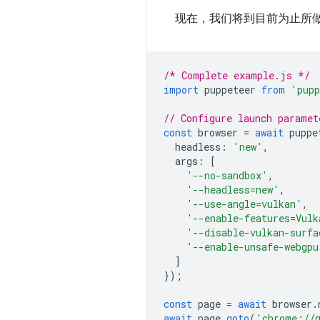
现在，我们将到目前为止所
/* Complete example.js */
import
puppeteer
from
'pupp
// Configure launch paramet
const
browser
=
await
puppe
headless
:
'new'
,
args
:
[
'--no-sandbox'
,
'--headless=new'
,
'--use-angle=vulkan'
,
'--enable-features=Vulk
'--disable-vulkan-surfa
'--enable-unsafe-webgpu
]
});
const
page
=
await
browser
.
await
page
.
goto
(
'chrome://