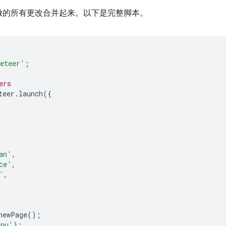
做的所有更改合并起来。以下是完整脚本。
eteer'
;
ers
teer
.
launch
({
an'
,
ce'
,
'
,
newPage
();
gpu'
);