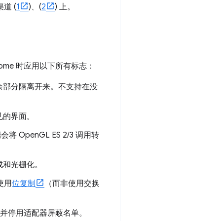
道 (
1
)、(
2
) 上。
rome 时应用以下所有标志：
余部分隔离开来。不支持在没
见的界面。
将 OpenGL ES 2/3 调用转
合成和光栅化。
使用
位复制
（而非使用交换
API，并停用适配器屏蔽名单。