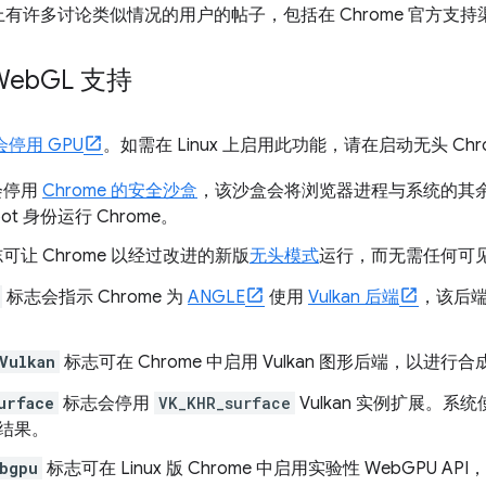
许多讨论类似情况的用户的帖子，包括在 Chrome 官方支持渠
Web
GL 支持
会停用 GPU
。如需在 Linux 上启用此功能，请在启动无头 Ch
会停用
Chrome 的安全沙盒
，该沙盒会将浏览器进程与系统的其
t 身份运行 Chrome。
可让 Chrome 以经过改进的新版
无头模式
运行，而无需任何可
标志会指示 Chrome 为
ANGLE
使用
Vulkan 后端
，该后端会
。
Vulkan
标志可在 Chrome 中启用 Vulkan 图形后端，以进行
urface
标志会停用
VK_KHR_surface
Vulkan 实例扩展。系统
结果。
bgpu
标志可在 Linux 版 Chrome 中启用实验性 WebGPU 