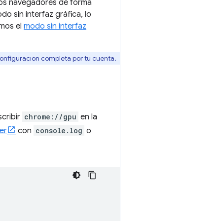
 los navegadores de forma
sin interfaz gráfica, lo
amos el
modo sin interfaz
onfiguración completa por tu cuenta.
scribir
chrome://gpu
en la
er
con
console.log
o