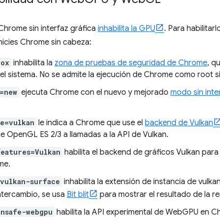
hrome sin interfaz gráfica
inhabilita la GPU
. Para habilitar
nicies Chrome sin cabeza:
box
inhabilita la
zona de pruebas de seguridad de Chrome
, q
el sistema. No se admite la ejecución de Chrome como root s
s=new
ejecuta Chrome con el nuevo y mejorado
modo sin inte
le=vulkan
le indica a Chrome que use el
backend de Vulkan
de OpenGL ES 2/3 a llamadas a la API de Vulkan.
features=Vulkan
habilita el backend de gráficos Vulkan para
me.
-vulkan-surface
inhabilita la extensión de instancia de vulka
ntercambio, se usa
Bit blit
para mostrar el resultado de la re
unsafe-webgpu
habilita la API experimental de WebGPU en C