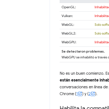
OpenGL:
Inhabilit
Vulkan:
Inhabilit
WebGL:
Solo soft
WebGL2:
Solo soft
WebGPU:
Inhabilit
Se detectaron problemas.
WebGPU se inhabilitó a través d
No es un buen comienzo. Es
están esencialmente inhab
conversaciones en línea de p
Chrome (
1
) y (
2
).
Habilita la compat