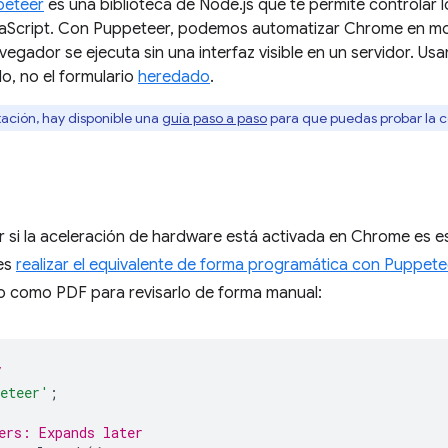
peteer
es una biblioteca de Node.js que te permite controlar
Script. Con Puppeteer, podemos automatizar Chrome en modo 
avegador se ejecuta sin una interfaz visible en un servidor. Us
, no el formulario
heredado
.
ación, hay disponible una
guía paso a paso
para que puedas probar la c
r si la aceleración de hardware está activada en Chrome es e
des
realizar el equivalente de forma programática con Puppete
o como PDF para revisarlo de forma manual:
/
eteer'
;
ers: Expands later