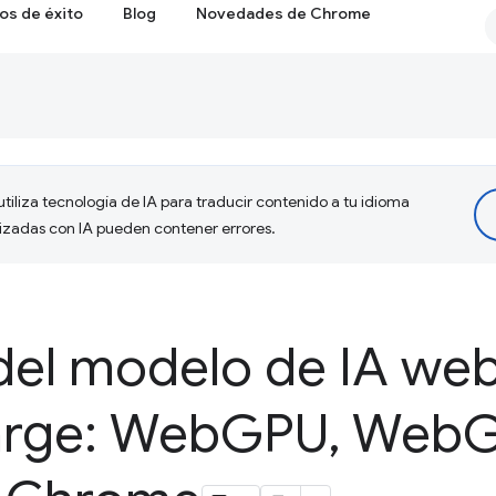
os de éxito
Blog
Novedades de Chrome
tiliza tecnología de IA para traducir contenido a tu idioma
lizadas con IA pueden contener errores.
del modelo de IA we
rge: Web
GPU
,
Web
G