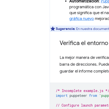
Automatización
:
Pup
programática con Java
que significa que el n
gráfica nuevo
mejorado
Sugerencia
: En nuestra document
Verifica el entorno
La mejor manera de verifica
barra de direcciones. Pue
guardar el informe complet
/* Incomplete example.js *
import
puppeteer
from
'pupp
// Configure launch paramet