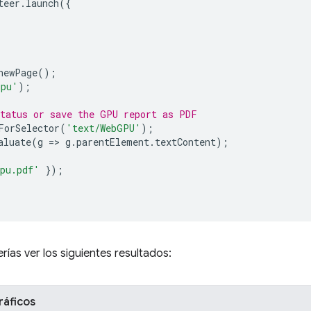
teer
.
launch
({
newPage
();
gpu'
);
status or save the GPU report as PDF
ForSelector
(
'text/WebGPU'
);
aluate
(
g
=
>
g
.
parentElement
.
textContent
);
pu.pdf'
});
rías ver los siguientes resultados:
ráficos