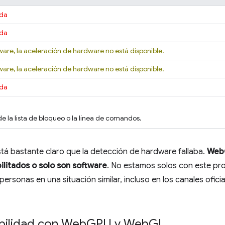
ada
ada
ware, la aceleración de hardware no está disponible.
ware, la aceleración de hardware no está disponible.
ada
e la lista de bloqueo o la línea de comandos.
tá bastante claro que la detección de hardware fallaba.
Web
ilitados o solo son software
. No estamos solos con este p
ersonas en una situación similar, incluso en los canales ofici
ibilidad con Web
GPU y Web
GL