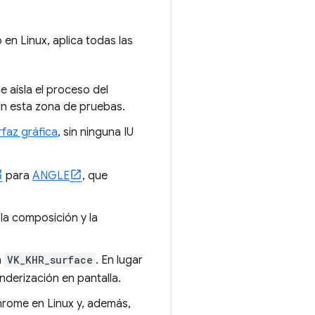
lo en Linux, aplica todas las
ue aísla el proceso del
in esta zona de pruebas.
rfaz gráfica
, sin ninguna IU
para
ANGLE
, que
 la composición y la
n
VK_KHR_surface
. En lugar
nderización en pantalla.
hrome en Linux y, además,