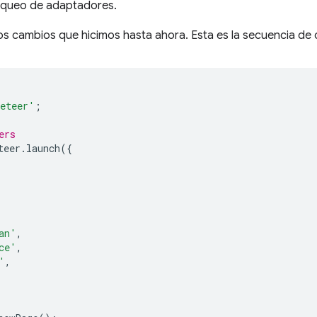
 bloqueo de adaptadores.
s cambios que hicimos hasta ahora. Esta es la secuencia d
eteer'
;
ers
teer
.
launch
({
an'
,
ce'
,
'
,