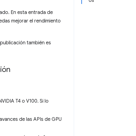
os
ado. En esta entrada de
das mejorar el rendimiento
 publicación también es
ión
IDIA T4 o V100. Si lo
 avances de las APIs de GPU