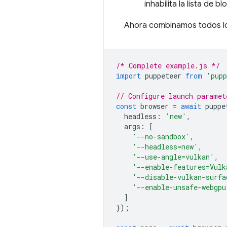
inhabilita la lista de
Ahora combinamos todos lo
/* Complete example.js */
import
puppeteer
from
'pupp
// Configure launch paramet
const
browser
=
await
puppe
headless
:
'new'
,
args
:
[
'--no-sandbox'
,
'--headless=new'
,
'--use-angle=vulkan'
,
'--enable-features=Vulk
'--disable-vulkan-surfa
'--enable-unsafe-webgpu
]
});