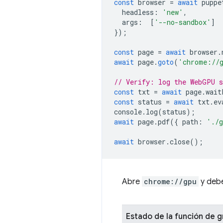
const
browser
=
await
puppe
headless
:
'new'
,
args
:
[
'--no-sandbox'
]
});
const
page
=
await
browser
.
await
page
.
goto
(
'chrome://
// Verify: log the WebGPU 
const
txt
=
await
page
.
wait
const
status
=
await
txt
.
ev
console
.
log
(
status
);
await
page
.
pdf
({
path
:
'./g
await
browser
.
close
();
Abre
chrome://gpu
y debe
Estado de la función de g