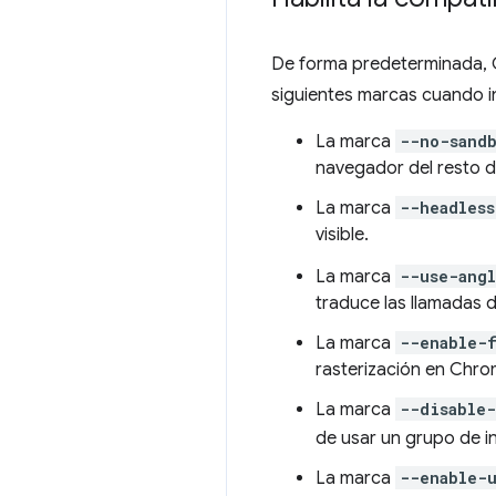
De forma predeterminada, C
siguientes marcas cuando i
La marca
--no-sand
navegador del resto d
La marca
--headles
visible.
La marca
--use-ang
traduce las llamadas 
La marca
--enable-
rasterización en Chro
La marca
--disable
de usar un grupo de i
La marca
--enable-