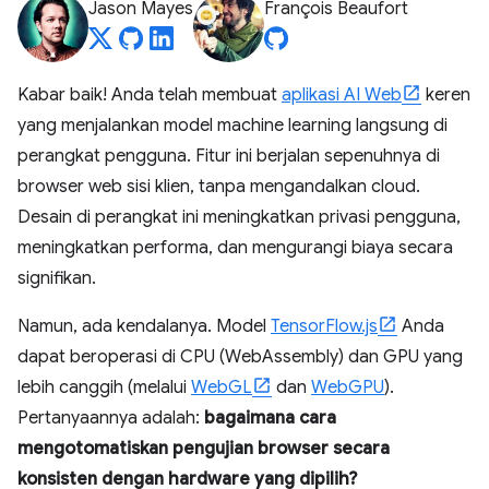
Jason Mayes
François Beaufort
Kabar baik! Anda telah membuat
aplikasi AI Web
keren
yang menjalankan model machine learning langsung di
perangkat pengguna. Fitur ini berjalan sepenuhnya di
browser web sisi klien, tanpa mengandalkan cloud.
Desain di perangkat ini meningkatkan privasi pengguna,
meningkatkan performa, dan mengurangi biaya secara
signifikan.
Namun, ada kendalanya. Model
TensorFlow.js
Anda
dapat beroperasi di CPU (WebAssembly) dan GPU yang
lebih canggih (melalui
WebGL
dan
WebGPU
).
Pertanyaannya adalah:
bagaimana cara
mengotomatiskan pengujian browser secara
konsisten dengan hardware yang dipilih?