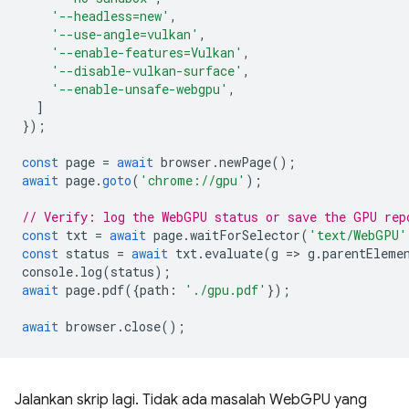
'--headless=new'
,
'--use-angle=vulkan'
,
'--enable-features=Vulkan'
,
'--disable-vulkan-surface'
,
'--enable-unsafe-webgpu'
,
]
});
const
page
=
await
browser
.
newPage
();
await
page
.
goto
(
'chrome://gpu'
);
// Verify: log the WebGPU status or save the GPU rep
const
txt
=
await
page
.
waitForSelector
(
'text/WebGPU'
const
status
=
await
txt
.
evaluate
(
g
=
>
g
.
parentEleme
console
.
log
(
status
);
await
page
.
pdf
({
path
:
'./gpu.pdf'
});
await
browser
.
close
();
Jalankan skrip lagi. Tidak ada masalah WebGPU yang