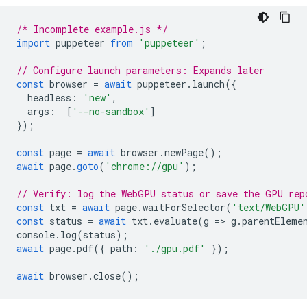
/* Incomplete example.js */
import
puppeteer
from
'puppeteer'
;
// Configure launch parameters: Expands later
const
browser
=
await
puppeteer
.
launch
({
headless
:
'new'
,
args
:
[
'--no-sandbox'
]
});
const
page
=
await
browser
.
newPage
();
await
page
.
goto
(
'chrome://gpu'
);
// Verify: log the WebGPU status or save the GPU rep
const
txt
=
await
page
.
waitForSelector
(
'text/WebGPU'
const
status
=
await
txt
.
evaluate
(
g
=
>
g
.
parentEleme
console
.
log
(
status
);
await
page
.
pdf
({
path
:
'./gpu.pdf'
});
await
browser
.
close
();