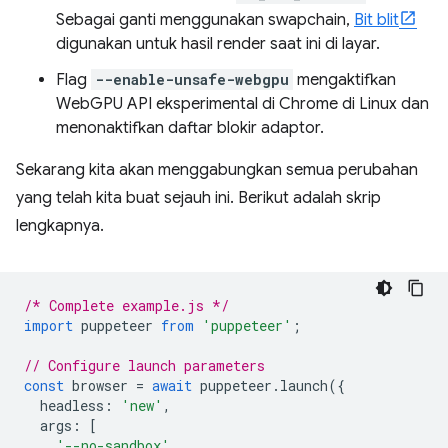
Sebagai ganti menggunakan swapchain,
Bit blit
digunakan untuk hasil render saat ini di layar.
Flag
--enable-unsafe-webgpu
mengaktifkan
WebGPU API eksperimental di Chrome di Linux dan
menonaktifkan daftar blokir adaptor.
Sekarang kita akan menggabungkan semua perubahan
yang telah kita buat sejauh ini. Berikut adalah skrip
lengkapnya.
/* Complete example.js */
import
puppeteer
from
'puppeteer'
;
// Configure launch parameters
const
browser
=
await
puppeteer
.
launch
({
headless
:
'new'
,
args
:
[
'--no-sandbox'
,