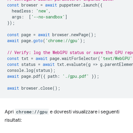
const
browser
=
await
puppeteer
.
launch
({
headless
:
'new'
,
args
:
[
'--no-sandbox'
]
});
const
page
=
await
browser
.
newPage
();
await
page
.
goto
(
'chrome://gpu'
);
// Verify: log the WebGPU status or save the GPU rep
const
txt
=
await
page
.
waitForSelector
(
'text/WebGPU'
const
status
=
await
txt
.
evaluate
(
g
=
>
g
.
parentEleme
console
.
log
(
status
);
await
page
.
pdf
({
path
:
'./gpu.pdf'
});
await
browser
.
close
();
Apri
chrome://gpu
e dovresti visualizzare i seguenti
risultati: