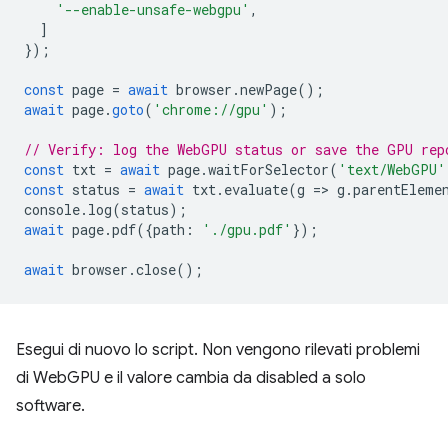
'--enable-unsafe-webgpu'
,
]
});
const
page
=
await
browser
.
newPage
();
await
page
.
goto
(
'chrome://gpu'
);
// Verify: log the WebGPU status or save the GPU rep
const
txt
=
await
page
.
waitForSelector
(
'text/WebGPU'
const
status
=
await
txt
.
evaluate
(
g
=
>
g
.
parentEleme
console
.
log
(
status
);
await
page
.
pdf
({
path
:
'./gpu.pdf'
});
await
browser
.
close
();
Esegui di nuovo lo script. Non vengono rilevati problemi
di WebGPU e il valore cambia da disabled a solo
software.