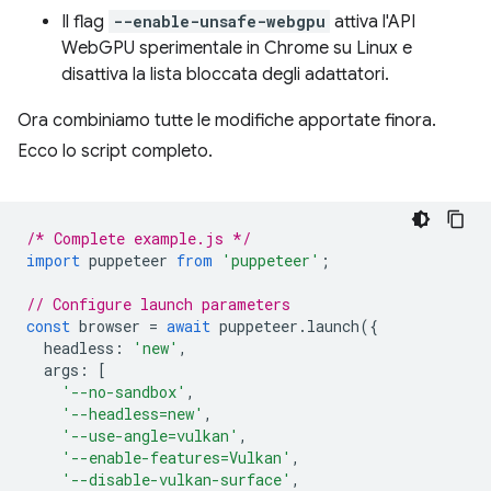
Il flag
--enable-unsafe-webgpu
attiva l'API
WebGPU sperimentale in Chrome su Linux e
disattiva la lista bloccata degli adattatori.
Ora combiniamo tutte le modifiche apportate finora.
Ecco lo script completo.
/* Complete example.js */
import
puppeteer
from
'puppeteer'
;
// Configure launch parameters
const
browser
=
await
puppeteer
.
launch
({
headless
:
'new'
,
args
:
[
'--no-sandbox'
,
'--headless=new'
,
'--use-angle=vulkan'
,
'--enable-features=Vulkan'
,
'--disable-vulkan-surface'
,