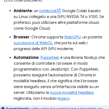
Ecco cosa utilizziamo:
Ambiente
: un
notebook
Google Colab basato
su Linux collegato a una GPU NVIDIA T4 o V100. Se
preferisci, puoi utilizzare altre piattaforme cloud,
come Google Cloud.
Browser
: Chrome supporta
WebGPU
, un potente
successore di WebGL
che porta sul web i
progressi delle API GPU moderne.
Automazione
:
Puppeteer
è una libreria Node.js che
consente di controllare i browser in modo
programmatico con JavaScript. Con Puppeteer,
possiamo eseguire l'automazione di Chrome in
modalità headless, il che significa che il browser
viene eseguito senza un'interfaccia visibile su un
server. Utilizziamo la
nuova modalità headless
migliorata, non il modulo
legacy
.
Suggerimento
: nella nostra documentazione è disponibile una