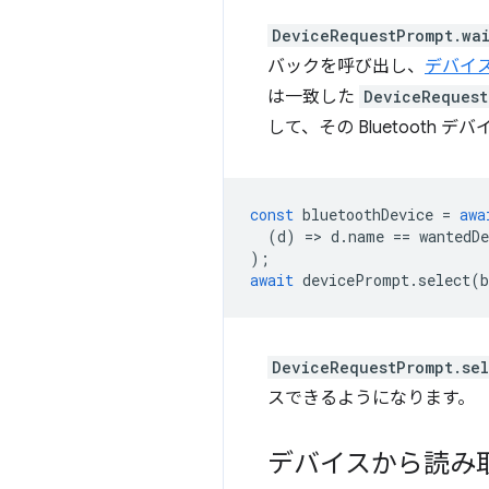
DeviceRequestPrompt.wa
バックを呼び出し、
デバイ
は一致した
DeviceRequest
して、その Bluetooth
const
bluetoothDevice
=
awa
(
d
)
=
>
d
.
name
==
wantedD
);
await
devicePrompt
.
select
(
b
DeviceRequestPrompt.sel
スできるようになります。
デバイスから読み