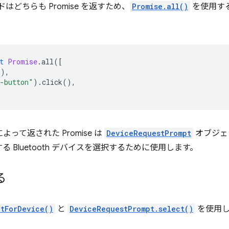
ッドはどちらも Promise を返すため、
Promise.all()
を使用す
t
Promise
.
all
([
(),
-button"
).
click
(),
よって返された Promise は
DeviceRequestPrompt
オブジェ
 Bluetooth デバイスを選択するために使用します。
る
itForDevice()
と
DeviceRequestPrompt.select()
を使用して