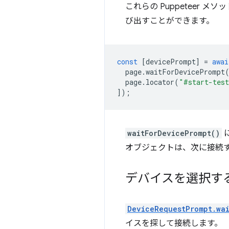
これらの Puppeteer メソ
び出すことができます。
const
[
devicePrompt
]
=
awai
page
.
waitForDevicePrompt
page
.
locator
(
"#start-test
]);
waitForDevicePrompt()
に
オブジェクトは、次に接続する
デバイスを選択す
DeviceRequestPrompt.wa
イスを探して接続します。