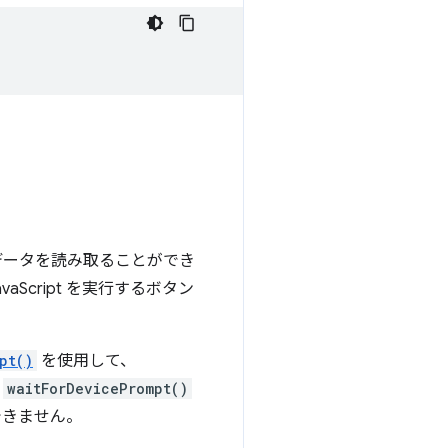
してデータを読み取ることができ
aScript を実行するボタン
pt()
を使用して、
に
waitForDevicePrompt()
できません。