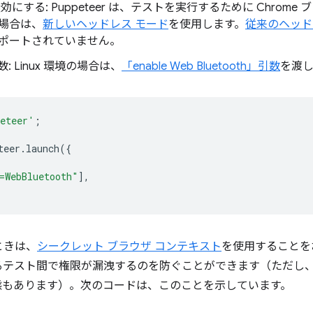
にする: Puppeteer は、テストを実行するために Chrome
る場合は、
新しいヘッドレス モード
を使用します。
従来のヘッド
ポートされていません。
数: Linux 環境の場合は、
「enable Web Bluetooth」引数
を渡し
eteer'
;
teer
.
launch
({
=WebBluetooth"
],
ときは、
シークレット ブラウザ コンテキスト
を使用することを
テスト間で権限が漏洩するのを防ぐことができます（ただし、Pup
状態もあります）。次のコードは、このことを示しています。