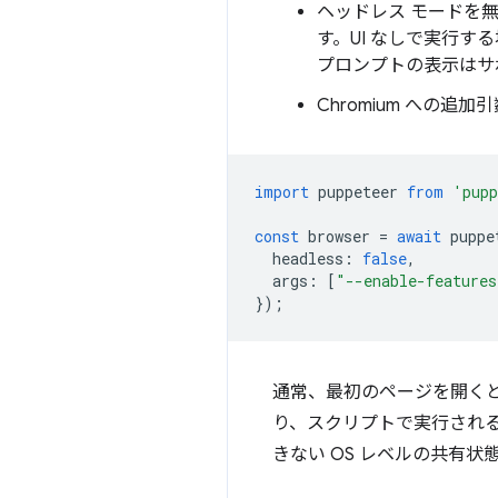
ヘッドレス モードを無効
す。UI なしで実行す
プロンプトの表示はサ
Chromium への追加引
import
puppeteer
from
'pupp
const
browser
=
await
puppe
headless
:
false
,
args
:
[
"--enable-features
});
通常、最初のページを開く
り、スクリプトで実行される
きない OS レベルの共有