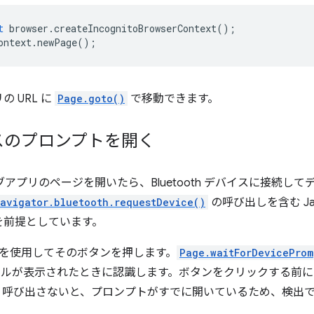
t
browser
.
createIncognitoBrowserContext
();
ontext
.
newPage
();
 URL に
Page.goto()
で移動できます。
バイスのプロンプトを開く
ウェブアプリのページを開いたら、Bluetooth デバイスに接続
avigator.bluetooth.requestDevice()
の呼び出しを含む Jav
を前提としています。
を使用してそのボタンを押します。
Page.waitForDeviceProm
選択ツールが表示されたときに認識します。ボタンをクリックする前
。呼び出さないと、プロンプトがすでに開いているため、検出