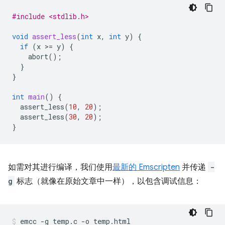
#include <stdlib.h>
void
assert_less
(
int
x
,
int
y
)
{
if
(
x
>
=
y
)
{
abort
();
}
}
int
main
()
{
assert_less
(
10
,
20
);
assert_less
(
30
,
20
);
}
如需对其进行编译，我们使用
最新的 Emscripten
并传递
-
g
标志（就像在原始文章中一样），以包含调试信息：