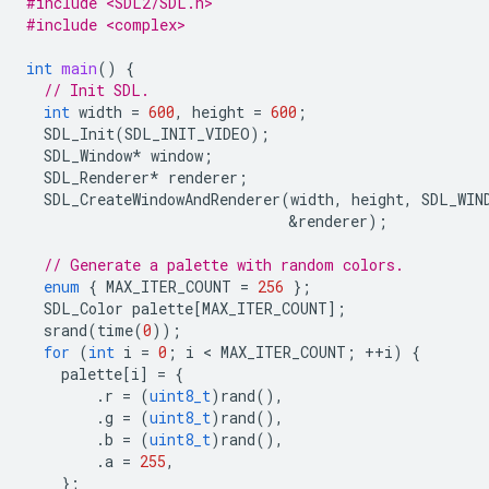
#include <SDL2/SDL.h>
#include <complex>
int
main
()
{
// Init SDL.
int
width
=
600
,
height
=
600
;
SDL_Init
(
SDL_INIT_VIDEO
);
SDL_Window
*
window
;
SDL_Renderer
*
renderer
;
SDL_CreateWindowAndRenderer
(
width
,
height
,
SDL_WIN
&
renderer
);
// Generate a palette with random colors.
enum
{
MAX_ITER_COUNT
=
256
};
SDL_Color
palette
[
MAX_ITER_COUNT
];
srand
(
time
(
0
));
for
(
int
i
=
0
;
i
 < 
MAX_ITER_COUNT
;
++
i
)
{
palette
[
i
]
=
{
.
r
=
(
uint8_t
)
rand
(),
.
g
=
(
uint8_t
)
rand
(),
.
b
=
(
uint8_t
)
rand
(),
.
a
=
255
,
};