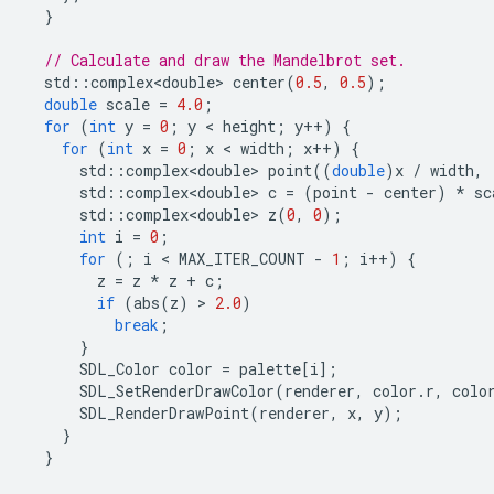
}
// Calculate and draw the Mandelbrot set.
std
::
complex<double>
center
(
0.5
,
0.5
);
double
scale
=
4.0
;
for
(
int
y
=
0
;
y
 < 
height
;
y
++
)
{
for
(
int
x
=
0
;
x
 < 
width
;
x
++
)
{
std
::
complex<double>
point
((
double
)
x
/
width
,
std
::
complex<double>
c
=
(
point
-
center
)
*
sc
std
::
complex<double>
z
(
0
,
0
);
int
i
=
0
;
for
(;
i
 < 
MAX_ITER_COUNT
-
1
;
i
++
)
{
z
=
z
*
z
+
c
;
if
(
abs
(
z
)
 > 
2.0
)
break
;
}
SDL_Color
color
=
palette
[
i
];
SDL_SetRenderDrawColor
(
renderer
,
color
.
r
,
colo
SDL_RenderDrawPoint
(
renderer
,
x
,
y
);
}
}