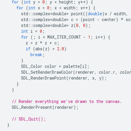
for
(
int
y
=
0
;
y
 < 
height
;
y
++
)
{
for
(
int
x
=
0
;
x
 < 
width
;
x
++
)
{
std
::
complex<double>
point
((
double
)
x
/
width
,
std
::
complex<double>
c
=
(
point
-
center
)
*
sc
std
::
complex<double>
z
(
0
,
0
);
int
i
=
0
;
for
(;
i
 < 
MAX_ITER_COUNT
-
1
;
i
++
)
{
z
=
z
*
z
+
c
;
if
(
abs
(
z
)
 > 
2.0
)
break
;
}
SDL_Color
color
=
palette
[
i
];
SDL_SetRenderDrawColor
(
renderer
,
color
.
r
,
colo
SDL_RenderDrawPoint
(
renderer
,
x
,
y
);
}
}
// Render everything we've drawn to the canvas.
SDL_RenderPresent
(
renderer
);
// SDL_Quit();
}