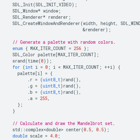
SDL_Init
(
SDL_INIT_VIDEO
);
SDL_Window
*
window
;
SDL_Renderer
*
renderer
;
SDL_CreateWindowAndRenderer
(
width
,
height
,
SDL_WIN
&
renderer
);
// Generate a palette with random colors.
enum
{
MAX_ITER_COUNT
=
256
};
SDL_Color
palette
[
MAX_ITER_COUNT
];
srand
(
time
(
0
));
for
(
int
i
=
0
;
i
 < 
MAX_ITER_COUNT
;
++
i
)
{
palette
[
i
]
=
{
.
r
=
(
uint8_t
)
rand
(),
.
g
=
(
uint8_t
)
rand
(),
.
b
=
(
uint8_t
)
rand
(),
.
a
=
255
,
};
}
// Calculate and draw the Mandelbrot set.
std
::
complex<double>
center
(
0.5
,
0.5
);
double
scale
=
4.0
;