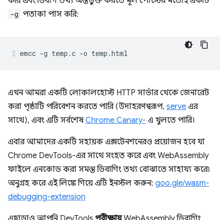
করি এবং ডিবাগ তথ্য অন্তর্ভুক্ত করতে মূল পোস্টের মতোই একটি
-g
পতাকা পাস করি:
এখন আমরা একটি লোকালহোস্ট HTTP সার্ভার থেকে জেনারেট
করা পৃষ্ঠাটি পরিবেশন করতে পারি (উদাহরণস্বরূপ,
serve
এর
সাথে), এবং এটি সর্বশেষ
Chrome Canary-
এ খুলতে পারি।
এবার আমাদের একটি সহায়ক এক্সটেনশনেরও প্রয়োজন হবে যা
Chrome DevTools-এর সাথে সংহত করে এবং WebAssembly
ফাইলে এনকোড করা সমস্ত ডিবাগিং তথ্য বোঝাতে সাহায্য করে৷
অনুগ্রহ করে এই লিঙ্কে গিয়ে এটি ইনস্টল করুন:
goo.gle/wasm-
debugging-extension
এছাড়াও আপনি DevTools
পরীক্ষায়
WebAssembly ডিবাগিং