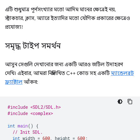
এটি শুধুমাত্র পূর্ণসংখ্যার মতো আদিম মানের ক্ষেত্রেই নয়,
স্ট্রাকচার, ক্লাস, অ্যারে ইত্যাদির মতো যৌগিক প্রকারের ক্ষেত্রেও
প্রযোজ্য!
সমৃদ্ধ টাইপ সমর্থন
আসুন সেগুলি দেখানোর জন্য একটি আরও জটিল উদাহরণ
দেখি। এইবার, আমরা নিম্নলিখিত C++ কোড সহ একটি
ম্যান্ডেলব্রট
ফ্র্যাক্টাল
আঁকব:
#include <SDL2/SDL.h>
#include <complex>
int
main
()
{
// Init SDL.
int
width
=
600
,
height
=
600
;