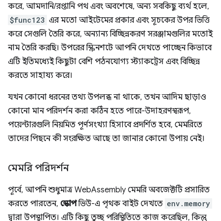
করে, আমদানি/রপ্তানি পথ এবং অবশেষে, অন্য সবকিছু ব্যর্থ হলে,
$func123
এর মতো আইটেমের প্রকার এবং সূচকের উপর ভিত্তি
করে সেগুলি তৈরি করে, অন্যান্য বিচ্ছিন্নকরণ সরঞ্জামগুলির মতোই
নাম তৈরি করছি। উপরের স্ক্রিনশটে আপনি দেখতে পাচ্ছেন কিভাবে
এটি ইতিমধ্যেই কিছুটা বেশি পঠনযোগ্য স্ট্যাকট্রেস এবং বিচ্ছিন্ন
করতে সাহায্য করে।
যখন কোনো ধরনের তথ্য উপলব্ধ না থাকে, তখন আদিম ছাড়াও
কোনো মান পরিদর্শন করা কঠিন হতে পারে-উদাহরণস্বরূপ,
পয়েন্টারগুলি নিয়মিত পূর্ণসংখ্যা হিসাবে প্রদর্শিত হবে, মেমরিতে
তাদের পিছনে কী সংরক্ষিত আছে তা জানার কোনো উপায় নেই।
মেমরি পরিদর্শন
পূর্বে, আপনি শুধুমাত্র WebAssembly মেমরি অবজেক্টটি প্রসারিত
করতে পারতেন,
স্কোপ
ভিউ-এ পৃথক বাইট দেখতে
env.memory
দ্বারা উপস্থাপিত। এটি কিছু তুচ্ছ পরিস্থিতিতে কাজ করেছিল, কিন্তু