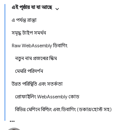
এই পৃষ্ঠায় যা যা আছে
এ পর্যন্ত রাস্তা
সমৃদ্ধ টাইপ সমর্থন
Raw WebAssembly ডিবাগিং
নতুন নাম প্রজন্মের স্কিম
মেমরি পরিদর্শন
উন্নত পরিস্থিতি এবং সতর্কতা
প্রোফাইলিং WebAssembly কোড
বিভিন্ন মেশিনে বিল্ডিং এবং ডিবাগিং (ডকার/হোস্ট সহ)