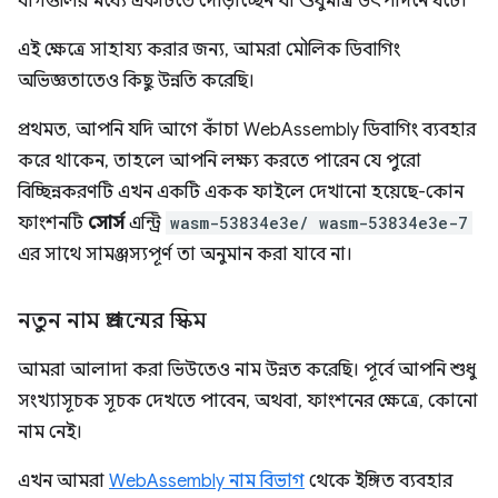
বাগগুলির মধ্যে একটিতে দৌড়াচ্ছেন যা শুধুমাত্র উৎপাদনে ঘটে।
এই ক্ষেত্রে সাহায্য করার জন্য, আমরা মৌলিক ডিবাগিং
অভিজ্ঞতাতেও কিছু উন্নতি করেছি।
প্রথমত, আপনি যদি আগে কাঁচা WebAssembly ডিবাগিং ব্যবহার
করে থাকেন, তাহলে আপনি লক্ষ্য করতে পারেন যে পুরো
বিচ্ছিন্নকরণটি এখন একটি একক ফাইলে দেখানো হয়েছে-কোন
ফাংশনটি
সোর্স
এন্ট্রি
wasm-53834e3e/ wasm-53834e3e-7
এর সাথে সামঞ্জস্যপূর্ণ তা অনুমান করা যাবে না।
নতুন নাম প্রজন্মের স্কিম
আমরা আলাদা করা ভিউতেও নাম উন্নত করেছি। পূর্বে আপনি শুধু
সংখ্যাসূচক সূচক দেখতে পাবেন, অথবা, ফাংশনের ক্ষেত্রে, কোনো
নাম নেই।
এখন আমরা
WebAssembly নাম বিভাগ
থেকে ইঙ্গিত ব্যবহার