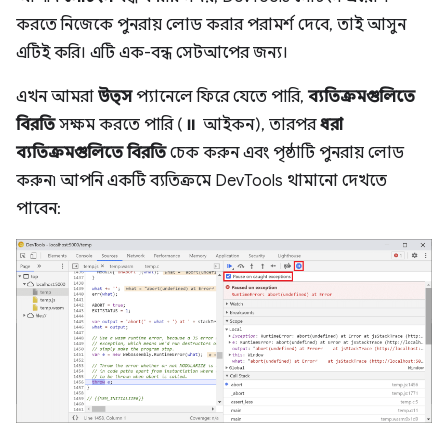
করতে নিজেকে পুনরায় লোড করার পরামর্শ দেবে, তাই আসুন
এটিই করি। এটি এক-বন্ধ সেটআপের জন্য।
এখন আমরা
উত্স
প্যানেলে ফিরে যেতে পারি,
ব্যতিক্রমগুলিতে
বিরতি
সক্ষম করতে পারি (⏸ আইকন), তারপর
ধরা
ব্যতিক্রমগুলিতে বিরতি
চেক করুন এবং পৃষ্ঠাটি পুনরায় লোড
করুন৷ আপনি একটি ব্যতিক্রমে DevTools থামানো দেখতে
পাবেন: