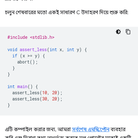
চলুন শেষবারের মতো একই সাধারণ C উদাহরণ দিয়ে শুরু করি:
#include <stdlib.h>
void
assert_less
(
int
x
,
int
y
)
{
if
(
x
>
=
y
)
{
abort
();
}
}
int
main
()
{
assert_less
(
10
,
20
);
assert_less
(
30
,
20
);
}
এটি কম্পাইল করার জন্য, আমরা
সর্বশেষ এমস্ক্রিপ্টেন
ব্যবহার