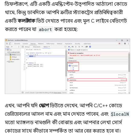
ডিফল্টরূপে, এটি একটি এমস্ক্রিপ্টেন-উত্পাদিত আঠালো কোডে
থামে, কিন্তু ডানদিকে আপনি ত্রুটির স্ট্যাকট্রেস প্রতিনিধিত্বকারী
একটি
কল স্ট্যাক
ভিউ দেখতে পাবেন এবং মূল C লাইনে নেভিগেট
করতে পারেন যা
abort
করা হয়েছে:
এখন, আপনি যদি
স্কোপ
ভিউতে দেখেন, আপনি C/C++ কোডে
ভেরিয়েবলের আসল নাম এবং মান দেখতে পাবেন, এবং
$localN
মতো ম্যাঙ্গলড নামগুলি কী বোঝায় এবং আপনার লেখা সোর্স
কোডের সাথে কীভাবে সম্পর্কিত তা আর বের করতে হবে না।