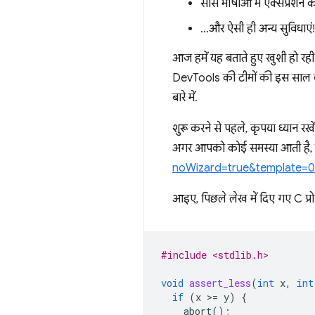
सोर्स भाषाओं में एक्सप्र
…और ऐसी ही अन्य सुविधाएं!
आज हमें यह बताते हुए खुशी हो रह
DevTools की टीमों की इस साल की 
बारे में.
शुरू करने से पहले, कृपया ध्यान 
अगर आपको कोई समस्या आती है, 
noWizard=true&template=
आइए, पिछले लेख में दिए गए C प्रो
#include <stdlib.h>
void
assert_less
(
int
x
,
int
if
(
x
>
=
y
)
{
abort
();