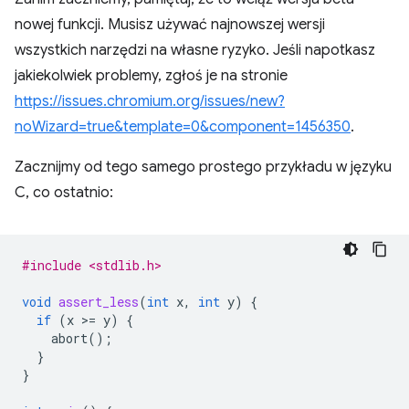
nowej funkcji. Musisz używać najnowszej wersji
wszystkich narzędzi na własne ryzyko. Jeśli napotkasz
jakiekolwiek problemy, zgłoś je na stronie
https://issues.chromium.org/issues/new?
noWizard=true&template=0&component=1456350
.
Zacznijmy od tego samego prostego przykładu w języku
C, co ostatnio:
#include <stdlib.h>
void
assert_less
(
int
x
,
int
y
)
{
if
(
x
>
=
y
)
{
abort
();
}
}