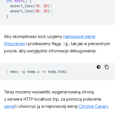
int
main
()
{
assert_less
(
10
,
20
);
assert_less
(
30
,
20
);
}
Aby skompilować kod, użyjemy
najnowszej wersji
Emscripten
i przekażemy flagę
-g
, tak jak w pierwotnym
poście, aby uwzględnić informacje debugowania:
Teraz możemy wyświetlić wygenerowaną stronę
z serwera HTTP localhost (np. za pomocą polecenia
serve
) i otworzyć ją w najnowszej wersji
Chrome Canary
.