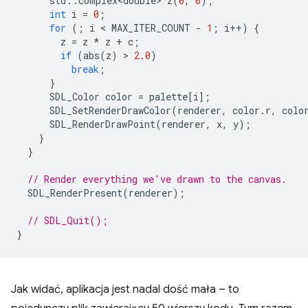
std
::
complex<double>
z
(
0
,
0
);
int
i
=
0
;
for
(;
i
 < 
MAX_ITER_COUNT
-
1
;
i
++
)
{
z
=
z
*
z
+
c
;
if
(
abs
(
z
)
 > 
2.0
)
break
;
}
SDL_Color
color
=
palette
[
i
];
SDL_SetRenderDrawColor
(
renderer
,
color
.
r
,
colo
SDL_RenderDrawPoint
(
renderer
,
x
,
y
);
}
}
// Render everything we've drawn to the canvas.
SDL_RenderPresent
(
renderer
);
// SDL_Quit();
}
Jak widać, aplikacja jest nadal dość mała – to