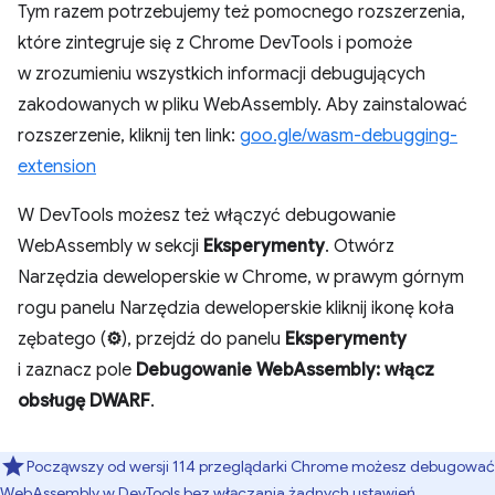
Tym razem potrzebujemy też pomocnego rozszerzenia,
które zintegruje się z Chrome DevTools i pomoże
w zrozumieniu wszystkich informacji debugujących
zakodowanych w pliku WebAssembly. Aby zainstalować
rozszerzenie, kliknij ten link:
goo.gle/wasm-debugging-
extension
W DevTools możesz też włączyć debugowanie
WebAssembly w sekcji
Eksperymenty
. Otwórz
Narzędzia deweloperskie w Chrome, w prawym górnym
rogu panelu Narzędzia deweloperskie kliknij ikonę koła
zębatego (
⚙
), przejdź do panelu
Eksperymenty
i zaznacz pole
Debugowanie WebAssembly: włącz
obsługę DWARF
.
Począwszy od wersji 114 przeglądarki Chrome możesz debugować
WebAssembly w DevTools bez włączania żadnych ustawień