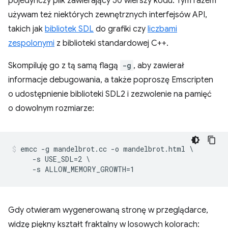
pojedynczy plik zawierający 50 wierszy kodu. Tym razem
używam też niektórych zewnętrznych interfejsów API,
takich jak
bibliotek SDL
do grafiki czy
liczbami
zespolonymi
z biblioteki standardowej C++.
Skompiluję go z tą samą flagą
-g
, aby zawierał
informacje debugowania, a także poproszę Emscripten
o udostępnienie biblioteki SDL2 i zezwolenie na pamięć
o dowolnym rozmiarze:
emcc -g mandelbrot.cc -o mandelbrot.html \

     -s USE_SDL=2 \

Gdy otwieram wygenerowaną stronę w przeglądarce,
widzę piękny kształt fraktalny w losowych kolorach: