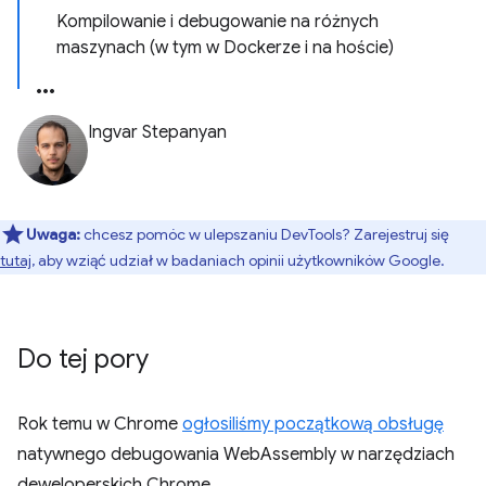
Kompilowanie i debugowanie na różnych
maszynach (w tym w Dockerze i na hoście)
Ingvar Stepanyan
Uwaga:
chcesz pomóc w ulepszaniu DevTools? Zarejestruj się
tutaj
, aby wziąć udział w badaniach opinii użytkowników Google.
Do tej pory
Rok temu w Chrome
ogłosiliśmy początkową obsługę
natywnego debugowania WebAssembly w narzędziach
deweloperskich Chrome.