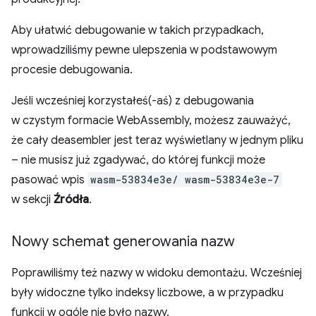
Aby ułatwić debugowanie w takich przypadkach,
wprowadziliśmy pewne ulepszenia w podstawowym
procesie debugowania.
Jeśli wcześniej korzystałeś(-aś) z debugowania
w czystym formacie WebAssembly, możesz zauważyć,
że cały deasembler jest teraz wyświetlany w jednym pliku
– nie musisz już zgadywać, do której funkcji może
pasować wpis
wasm-53834e3e/ wasm-53834e3e-7
w sekcji
Źródła
.
Nowy schemat generowania nazw
Poprawiliśmy też nazwy w widoku demontażu. Wcześniej
były widoczne tylko indeksy liczbowe, a w przypadku
funkcji w ogóle nie było nazwy.