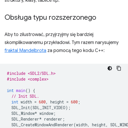
struktury, klasy, tablice itp.
Obsługa typu rozszerzonego
Aby to zilustrować, przyjrzyjmy się bardziej
skomplikowanemu przykładowi. Tym razem narysujemy
fraktal Mandelbrota
za pomocą tego kodu C++:
#include <SDL2/SDL.h>
#include <complex>
int
main
()
{
// Init SDL.
int
width
=
600
,
height
=
600
;
SDL_Init
(
SDL_INIT_VIDEO
);
SDL_Window
*
window
;
SDL_Renderer
*
renderer
;
SDL_CreateWindowAndRenderer
(
width
,
height
,
SDL_WIN