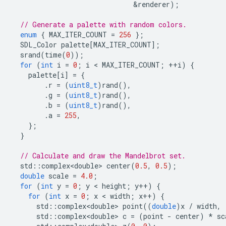
&
renderer
);
// Generate a palette with random colors.
enum
{
MAX_ITER_COUNT
=
256
};
SDL_Color
palette
[
MAX_ITER_COUNT
];
srand
(
time
(
0
));
for
(
int
i
=
0
;
i
 < 
MAX_ITER_COUNT
;
++
i
)
{
palette
[
i
]
=
{
.
r
=
(
uint8_t
)
rand
(),
.
g
=
(
uint8_t
)
rand
(),
.
b
=
(
uint8_t
)
rand
(),
.
a
=
255
,
};
}
// Calculate and draw the Mandelbrot set.
std
::
complex<double>
center
(
0.5
,
0.5
);
double
scale
=
4.0
;
for
(
int
y
=
0
;
y
 < 
height
;
y
++
)
{
for
(
int
x
=
0
;
x
 < 
width
;
x
++
)
{
std
::
complex<double>
point
((
double
)
x
/
width
,
std
::
complex<double>
c
=
(
point
-
center
)
*
sc