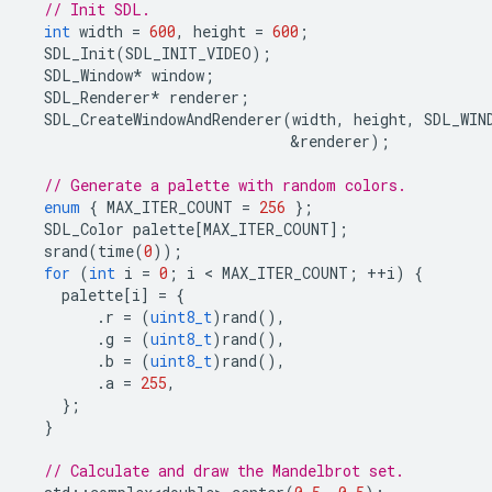
// Init SDL.
int
width
=
600
,
height
=
600
;
SDL_Init
(
SDL_INIT_VIDEO
);
SDL_Window
*
window
;
SDL_Renderer
*
renderer
;
SDL_CreateWindowAndRenderer
(
width
,
height
,
SDL_WIN
&
renderer
);
// Generate a palette with random colors.
enum
{
MAX_ITER_COUNT
=
256
};
SDL_Color
palette
[
MAX_ITER_COUNT
];
srand
(
time
(
0
));
for
(
int
i
=
0
;
i
 < 
MAX_ITER_COUNT
;
++
i
)
{
palette
[
i
]
=
{
.
r
=
(
uint8_t
)
rand
(),
.
g
=
(
uint8_t
)
rand
(),
.
b
=
(
uint8_t
)
rand
(),
.
a
=
255
,
};
}
// Calculate and draw the Mandelbrot set.