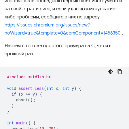
использовать последнюю версию всех инструментов
на свой страх и риск, и если у вас возникнут какие-
либо проблемы, сообщите о них по адресу
https://issues.chromium.org/issues/new?
noWizard=true&template=0&comComponent=1456350
.
Начнем с того же простого примера на C, что и в
прошлый раз:
#include <stdlib.h>
void
assert_less
(
int
x
,
int
y
)
{
if
(
x
>
=
y
)
{
abort
();
}
}
int
main
()
{
assert_less
(
10
,
20
);