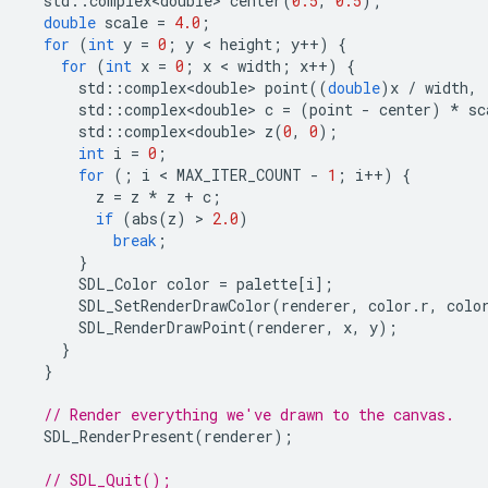
std
::
complex<double>
center
(
0.5
,
0.5
);
double
scale
=
4.0
;
for
(
int
y
=
0
;
y
 < 
height
;
y
++
)
{
for
(
int
x
=
0
;
x
 < 
width
;
x
++
)
{
std
::
complex<double>
point
((
double
)
x
/
width
,
std
::
complex<double>
c
=
(
point
-
center
)
*
sc
std
::
complex<double>
z
(
0
,
0
);
int
i
=
0
;
for
(;
i
 < 
MAX_ITER_COUNT
-
1
;
i
++
)
{
z
=
z
*
z
+
c
;
if
(
abs
(
z
)
 > 
2.0
)
break
;
}
SDL_Color
color
=
palette
[
i
];
SDL_SetRenderDrawColor
(
renderer
,
color
.
r
,
colo
SDL_RenderDrawPoint
(
renderer
,
x
,
y
);
}
}
// Render everything we've drawn to the canvas.
SDL_RenderPresent
(
renderer
);
// SDL_Quit();