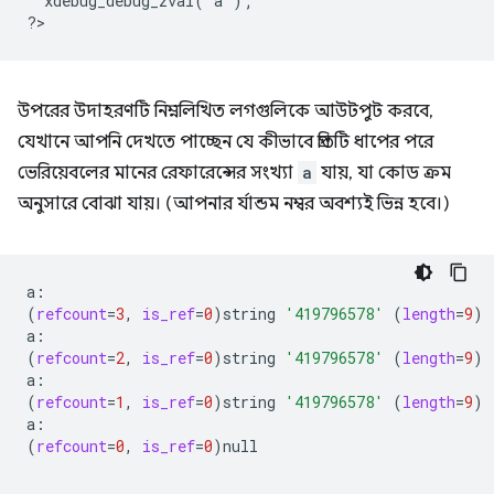
  xdebug_debug_zval('a');
?
উপরের উদাহরণটি নিম্নলিখিত লগগুলিকে আউটপুট করবে,
যেখানে আপনি দেখতে পাচ্ছেন যে কীভাবে প্রতিটি ধাপের পরে
ভেরিয়েবলের মানের রেফারেন্সের সংখ্যা
a
যায়, যা কোড ক্রম
অনুসারে বোঝা যায়। (আপনার র্যান্ডম নম্বর অবশ্যই ভিন্ন হবে।)
(
refcount
=
3
,
is_ref
=
0
)
string
'419796578'
(
length
=
9
)
(
refcount
=
2
,
is_ref
=
0
)
string
'419796578'
(
length
=
9
)
(
refcount
=
1
,
is_ref
=
0
)
string
'419796578'
(
length
=
9
)
(
refcount
=
0
,
is_ref
=
0
)
null
