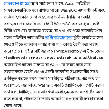
রেফারেন্স প্রকারের
প্রস্তাব পাঠানোর সাথে, Wasm অতিরিক্ত
রেফারেন্সগুলিকে ধরে রাখতে পারে। WasmGC এখন স্ট্রাকট এবং
অ্যারে হিপ প্রকার যোগ করে, যার অর্থ নন-লিনিয়ার মেমরি
বরাদ্দকরণের জন্য সমর্থন। প্রতিটি WasmGC অবজেক্টের একটি
নির্দিষ্ট ধরন এবং কাঠামো রয়েছে, যা VM-এর পক্ষে জাভাস্ক্রিপ্টের
মতো গতিশীল ভাষাগুলির
অপ্টিমাইজেশনের
ঝুঁকি ছাড়াই তাদের
ক্ষেত্রগুলিতে অ্যাক্সেস করার জন্য দক্ষ কোড তৈরি করা সহজ
করে তোলে। এই প্রস্তাবটি এর ফলে WebAssembly-এ উচ্চ-স্তরের
পরিচালিত ভাষাগুলির জন্য দক্ষ সমর্থন যোগ করে, কাঠামো এবং
অ্যারে হিপ প্রকারের মাধ্যমে যা Wasmকে লক্ষ্য করে ভাষা
সংকলককে হোস্ট VM-এ একটি আবর্জনা সংগ্রহকারীর সাথে
একীভূত করতে সক্ষম করে। সরলীকৃত পরিভাষায়, এর অর্থ হল
WasmGC-এর সাথে, Wasm-এ একটি প্রোগ্রামিং ভাষা পোর্ট করার
অর্থ হল প্রোগ্রামিং ভাষার আবর্জনা সংগ্রাহককে আর পোর্টের অংশ
হতে হবে না, পরিবর্তে বিদ্যমান আবর্জনা সংগ্রহকারী ব্যবহার করা
যেতে পারে।