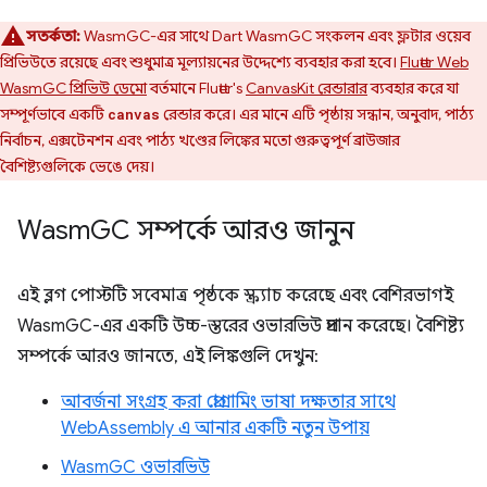
সতর্কতা:
WasmGC-এর সাথে Dart WasmGC সংকলন এবং ফ্লটার ওয়েব
প্রিভিউতে রয়েছে এবং শুধুমাত্র মূল্যায়নের উদ্দেশ্যে ব্যবহার করা হবে।
Flutter Web
WasmGC প্রিভিউ ডেমো
বর্তমানে Flutter's
CanvasKit রেন্ডারার
ব্যবহার করে যা
সম্পূর্ণভাবে একটি
রেন্ডার করে। এর মানে এটি পৃষ্ঠায় সন্ধান, অনুবাদ, পাঠ্য
canvas
নির্বাচন, এক্সটেনশন এবং পাঠ্য খণ্ডের লিঙ্কের মতো গুরুত্বপূর্ণ ব্রাউজার
বৈশিষ্ট্যগুলিকে ভেঙে দেয়।
Wasm
GC সম্পর্কে আরও জানুন
এই ব্লগ পোস্টটি সবেমাত্র পৃষ্ঠকে স্ক্র্যাচ করেছে এবং বেশিরভাগই
WasmGC-এর একটি উচ্চ-স্তরের ওভারভিউ প্রদান করেছে। বৈশিষ্ট্য
সম্পর্কে আরও জানতে, এই লিঙ্কগুলি দেখুন:
আবর্জনা সংগ্রহ করা প্রোগ্রামিং ভাষা দক্ষতার সাথে
WebAssembly এ আনার একটি নতুন উপায়
WasmGC ওভারভিউ