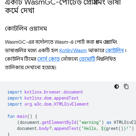
একটি Wasm
GC-পোর্টেড প্রোগ্রামিং ভাষা
কর্মে দেখা
কোটলিন ওয়াসম
WasmGC-এর বদৌলতে Wasm-এ পোর্ট করা প্রথম প্রোগ্রামিং
ভাষাগুলির মধ্যে একটি হল
Kotlin/Wasm
আকারে
কোটলিন
।
কোটলিন টিমের
সোর্স কোড
সৌজন্যে
ডেমোটি
নিম্নলিখিত
তালিকায় দেখানো হয়েছে।
import
kotlinx.browser.document
import
kotlinx.dom.appendText
import
org.w3c.dom.HTMLDivElement
fun
main
()
{
(
document
.
getElementById
(
"warning"
)
as
HTMLDivE
document
.
body
?.
appendText
(
"Hello, 
${
greet
()
}
!"
)
}