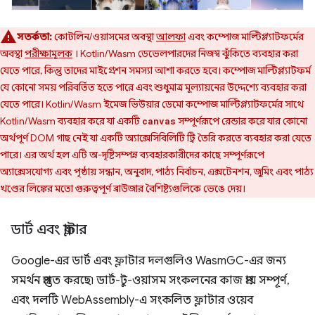
সতর্কতা:
কোটলিন/ওয়াসমের অবস্থা
আলফা
এবং কম্পোজ মাল্টিপ্ল্যাটফর্মের
অবস্থা
পরীক্ষামূলক
। Kotlin/Wasm ডেভেলপারদের নিজস্ব ঝুঁকিতে ব্যবহার করা
যেতে পারে, কিন্তু তাদের মাইগ্রেশন সমস্যা আশা করতে হবে। কম্পোজ মাল্টিপ্ল্যাটফর্ম
যে কোনো সময় পরিবর্তিত হতে পারে এবং শুধুমাত্র মূল্যায়নের উদ্দেশ্যে ব্যবহার করা
যেতে পারে। Kotlin/Wasm ইমেজ ভিউয়ার ডেমো কম্পোজ মাল্টিপ্ল্যাটফর্মের সাথে
Kotlin/Wasm ব্যবহার করে যা একটি
সম্পূর্ণরূপে রেন্ডার করে যার কোনো
canvas
অর্থপূর্ণ DOM গাছ নেই যা একটি অ্যাক্সেসিবিলিটি ট্রি তৈরি করতে ব্যবহার করা যেতে
পারে। এর অর্থ হল এটি অ-দৃষ্টিসম্পন্ন ব্যবহারকারীদের কাছে সম্পূর্ণরূপে
অ্যাক্সেসযোগ্য এবং পৃষ্ঠায় সন্ধান, অনুবাদ, পাঠ্য নির্বাচন, এক্সটেনশন, জুমিং এবং পাঠ্য
খণ্ডের লিঙ্কের মতো গুরুত্বপূর্ণ ব্রাউজার বৈশিষ্ট্যগুলিকে ভেঙে দেয়।
ডার্ট এবং ফ্লাটার
Google-এর ডার্ট এবং ফ্লাটার দলগুলিও WasmGC-এর জন্য
সমর্থন প্রস্তুত করছে৷ ডার্ট-টু-ওয়াসম সংকলনের কাজ প্রায় সম্পূর্ণ,
এবং দলটি WebAssembly-এ সংকলিত ফ্লাটার ওয়েব