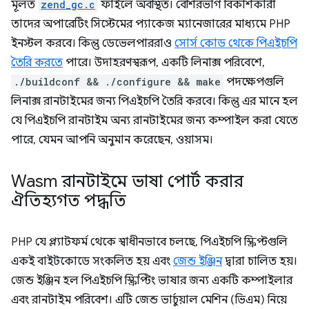
মূলত
zend_gc.c
ফাইলে অবস্থিত। বেশিরভাগ বিকাশকারী
তাদের অপারেটিং সিস্টেমের প্যাকেজ ম্যানেজারের মাধ্যমে PHP
ইনস্টল করবে। কিন্তু ডেভেলপাররাও
সোর্স কোড থেকে পিএইচপি
তৈরি করতে
পারে। উদাহরণস্বরূপ, একটি লিনাক্স পরিবেশে,
./buildconf && ./configure && make
পদক্ষেপগুলি
লিনাক্স রানটাইমের জন্য পিএইচপি তৈরি করবে। কিন্তু এর মানে হল
যে পিএইচপি রানটাইম অন্য রানটাইমের জন্য কম্পাইল করা যেতে
পারে, যেমন আপনি অনুমান করেছেন, ওয়াসম।
Wasm রানটাইমে ভাষা পোর্ট করার
ঐতিহ্যগত পদ্ধতি
PHP যে প্ল্যাটফর্ম থেকে স্বাধীনভাবে চলছে, পিএইচপি স্ক্রিপ্টগুলি
একই বাইটকোডে সংকলিত হয় এবং
জেন্ড ইঞ্জিন
দ্বারা চালিত হয়।
জেন্ড ইঞ্জিন হল পিএইচপি স্ক্রিপ্টিং ভাষার জন্য একটি কম্পাইলার
এবং রানটাইম পরিবেশ। এটি জেন্ড ভার্চুয়াল মেশিন (ভিএম) নিয়ে