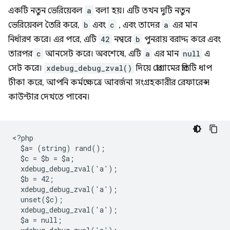
একটি নতুন ভেরিয়েবল
a
বলা হয়। এটি তখন দুটি নতুন
ভেরিয়েবল তৈরি করে,
b
এবং
c
, এবং তাদের
a
এর মান
নির্ধারণ করে। এর পরে, এটি
42
নম্বরে
b
পুনরায় বরাদ্দ করে এবং
তারপর
c
আনসেট করে। অবশেষে, এটি
a
এর মান
null
এ
সেট করে।
xdebug_debug_zval()
দিয়ে প্রোগ্রামের প্রতিটি ধাপ
টীকা করে, আপনি কর্মক্ষেত্রে আবর্জনা সংগ্রহকারীর রেফারেন্স
কাউন্টার দেখতে পাবেন।
<
?php
  $a= (string) rand();
  $c = $b = $a;
  xdebug_debug_zval('a');
  $b = 42;
  xdebug_debug_zval('a');
  unset($c);
  xdebug_debug_zval('a');
  $a = null;