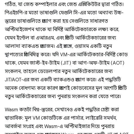
গঠিত, যা জেন্ড কম্পাইলার এবং জেন্ড এক্সিকিউটর দ্বারা গঠিত।
পিএইচপি-র মতো ভাষাগুলি যেগুলি সি-এর মতো অন্যান্য উচ্চ-
স্তরের ভাষাগুলিতে প্রয়োগ করা হয় সেগুলিতে সাধারণত
অপ্টিমাইজেশন থাকে যা নির্দিষ্ট আর্কিটেকচারকে লক্ষ্য করে,
যেমন ইন্টেল বা এআরএম, এবং প্রতিটি আর্কিটেকচারের জন্য
আলাদা ব্যাকএন্ড প্রয়োজন। এই প্রসঙ্গে, ওয়াসম একটি নতুন
স্থাপত্যের প্রতিনিধিত্ব করে। যদি VM-এর আর্কিটেকচার-নির্দিষ্ট কোড
থাকে, যেমন জাস্ট-ইন-টাইম (JIT) বা আগ-অফ-টাইম (AOT)
সংকলন, তাহলে ডেভেলপার নতুন আর্কিটেকচারের জন্য
JIT/AOT-এর জন্য একটি ব্যাকএন্ডও প্রয়োগ করে। এই পদ্ধতিটি
অনেক বোধগম্য করে কারণ প্রায়শই কোডবেসের মূল অংশটি প্রতিটি
নতুন আর্কিটেকচারের জন্য পুনরায় সংকলন করা যেতে পারে।
Wasm কতটা নিম্ন-স্তরের, সেখানেও একই পদ্ধতির চেষ্টা করা
স্বাভাবিক: মূল VM কোডটিকে এর পার্সার, লাইব্রেরি সমর্থন,
আবর্জনা সংগ্রহ এবং Wasm-এ অপ্টিমাইজার দিয়ে পুনরায়