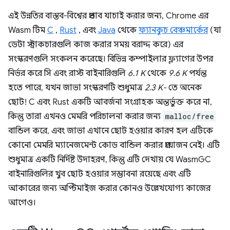
এই উন্নতির বাস্তব-বিশ্বের প্রভাব যাচাই করার জন্য, Chrome এর
Wasm টিম
C
,
Rust
, এবং
Java
থেকে
ফ্যানকুচ বেঞ্চমার্কের
(যা
ডেটা স্ট্রাকচারগুলি কাজ করার সময় বরাদ্দ করে) এর
সংস্করণগুলি সংকলন করেছে। বিভিন্ন কম্পাইলার ফ্ল্যাগের উপর
নির্ভর করে সি এবং রাস্ট বাইনারিগুলি
6.1 K
থেকে
9.6 K
পর্যন্ত
হতে পারে, যখন জাভা সংস্করণটি শুধুমাত্র
2.3 K-
তে অনেক
ছোট! C এবং Rust একটি আবর্জনা সংগ্রাহক অন্তর্ভুক্ত করে না,
কিন্তু তারা এখনও মেমরি পরিচালনা করার জন্য
malloc/free
বান্ডিল করে, এবং জাভা এখানে ছোট হওয়ার কারণ হল এটিকে
কোনো মেমরি ম্যানেজমেন্ট কোড বান্ডিল করার প্রয়োজন নেই। এটি
শুধুমাত্র একটি নির্দিষ্ট উদাহরণ, কিন্তু এটি দেখায় যে WasmGC
বাইনারিগুলির খুব ছোট হওয়ার সম্ভাবনা রয়েছে এবং এটি
আকারের জন্য অপ্টিমাইজ করার কোনও উল্লেখযোগ্য কাজের
আগেও।