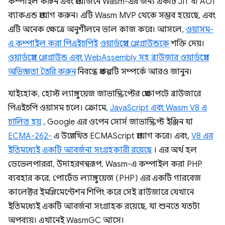
কম্পাইল করুন এবং প্রয়োজনে Wasm-এর জন্য একটি JIT বা AOT
ব্যাকএন্ড প্রয়োগ করুন। এটি Wasm MVP থেকে সম্ভব হয়েছে, এবং
এটি অনেক ক্ষেত্রে অনুশীলনে ভাল কাজ করে। আসলে,
ওয়াসম-
এ কম্পাইল করা পিএইচপিই
ওয়ার্ডপ্রেস প্লেগ্রাউন্ডকে
শক্তি দেয়।
ওয়ার্ডপ্রেস প্লেগ্রাউন্ড এবং WebAssembly সহ ব্রাউজার ওয়ার্ডপ্রেস
অভিজ্ঞতা তৈরি করুন
নিবন্ধে প্রকল্পটি সম্পর্কে আরও জানুন।
যাইহোক, হোস্ট ল্যাঙ্গুয়েজ জাভাস্ক্রিপ্টের প্রেক্ষাপটে ব্রাউজারে
পিএইচপি ওয়াসম চলে। ক্রোমে,
JavaScript এবং Wasm V8 এ
চালিত হয়
, Google এর ওপেন সোর্স জাভাস্ক্রিপ্ট ইঞ্জিন যা
ECMA-262-
এ উল্লেখিত ECMAScript প্রয়োগ করে। এবং,
V8 এর
ইতিমধ্যেই একটি আবর্জনা সংগ্রহকারী রয়েছে
। এর অর্থ হল
ডেভেলপাররা, উদাহরণস্বরূপ, Wasm-এ কম্পাইল করা PHP
ব্যবহার করে, পোর্টেড ল্যাঙ্গুয়েজ (PHP) এর একটি গারবেজ
কালেক্টর ইমপ্লিমেন্টেশন শিপিং করে সেই ব্রাউজারে যেখানে
ইতিমধ্যেই একটি আবর্জনা সংগ্রাহক রয়েছে, যা শুনতে যতটা
অপব্যয়। এখানেই WasmGC আসে।