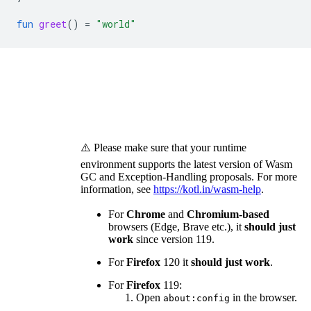
fun
greet
()
=
"world"