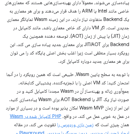
پیاده‌سازی می‌شوند، معمولاً دارای بهینه‌سازی‌هایی هستند که معماری‌های
خاصی مانند Intel یا ARM را هدف قرار می‌دهند و برای هر معماری به
یک Backend متفاوت نیاز دارند. در این زمینه Wasm نمایانگر معماری
جدیدی است. اگر VM دارای کد خاص معماری باشد، مانند کامپایل در
زمان (JIT) یا پیش از زمان (AOT)، توسعه دهنده همچنین یک
Backend برای JIT/AOT برای معماری جدید پیاده سازی می کند. این
رویکرد بسیار منطقی است زیرا اغلب بخش اصلی پایگاه کد را می توان
برای هر معماری جدید دوباره کامپایل کرد.
با توجه به سطح پایین Wasm، طبیعی است که همین رویکرد را در آنجا
امتحان کنید: کد VM اصلی را با تجزیه‌کننده، پشتیبانی کتابخانه،
جمع‌آوری زباله و بهینه‌ساز آن در Wasm مجددا کامپایل کنید و در
صورت نیاز یک JIT یا AOT Backend برای Wasm پیاده‌سازی کنید.
این امر از زمان Wasm MVP امکان پذیر بوده است و در بسیاری از موارد
در عمل به خوبی عمل می کند. در واقع،
PHP کامپایل شده در Wasm
همان چیزی است که
زمین بازی وردپرس را
تقویت می کند. در مقاله
ایجاد تجربیات وردپرس درون مرورگر با وردپرس Playground و