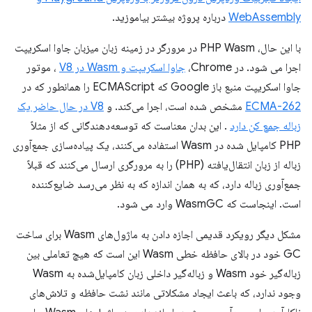
WebAssembly
درباره پروژه بیشتر بیاموزید.
با این حال، PHP Wasm در مرورگر در زمینه زبان میزبان جاوا اسکریپت
اجرا می شود. در Chrome،
جاوا اسکریپت و Wasm در V8
، موتور
جاوا اسکریپت منبع باز Google که ECMAScript را همانطور که در
ECMA-262
مشخص شده است، اجرا می‌کند. و
V8 در حال حاضر یک
زباله جمع کن دارد
. این بدان معناست که توسعه‌دهندگانی که از مثلاً
PHP کامپایل شده در Wasm استفاده می‌کنند، یک پیاده‌سازی جمع‌آوری
زباله از زبان انتقال‌یافته (PHP) را به مرورگری ارسال می‌کنند که قبلاً
جمع‌آوری زباله دارد، که به همان اندازه که به نظر می‌رسد ضایع‌کننده
است. اینجاست که WasmGC وارد می شود.
مشکل دیگر رویکرد قدیمی اجازه دادن به ماژول‌های Wasm برای ساخت
GC خود در بالای حافظه خطی Wasm این است که هیچ تعاملی بین
زباله‌گیر خود Wasm و زباله‌گیر داخلی زبان کامپایل‌شده به Wasm
وجود ندارد، که باعث ایجاد مشکلاتی مانند نشت حافظه و تلاش‌های