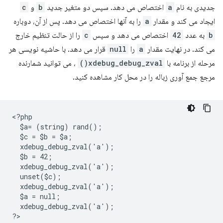
جدیدی به نام
a
اختصاص می دهد. سپس دو متغیر جدید
b
و
c
ایجاد می کند و مقدار
a
را به آنها اختصاص می دهد. پس از آن، دوباره
b
به عدد
42
اختصاص می دهد و سپس
c
را از حالت تنظیم خارج
می کند. در نهایت مقدار
a
را
null
قرار می دهد. با حاشیه نویسی هر
مرحله از برنامه با
xdebug_debug_zval()
، می توانید شمارنده
مرجع جمع آوری زباله را در محل کار مشاهده کنید.
<
?php
  $a= (string) rand();
  $c = $b = $a;
  xdebug_debug_zval('a');
  $b = 42;
  xdebug_debug_zval('a');
  unset($c);
  xdebug_debug_zval('a');
  $a = null;
  xdebug_debug_zval('a');
?