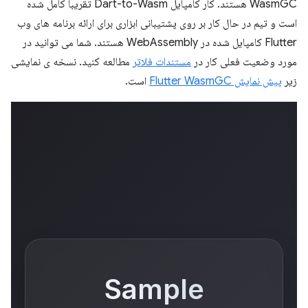
WasmGC هستند. کار کامپایل Dart-to-Wasm تقریباً کامل شده
است و تیم در حال کار بر روی پشتیبانی ابزاری برای ارائه برنامه های وب
Flutter کامپایل شده در WebAssembly هستند. شما می توانید در
مورد وضعیت فعلی کار در
مستندات فلاتر
مطالعه کنید. نسخه ی نمایشی
زیر
پیش نمایش Flutter WasmGC
است.