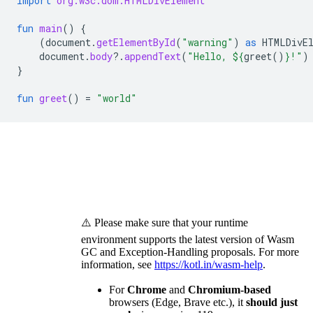
import
org.w3c.dom.HTMLDivElement
fun
main
()
{
(
document
.
getElementById
(
"warning"
)
as
HTMLDivE
document
.
body
?.
appendText
(
"Hello, 
${
greet
()
}
!"
)
}
fun
greet
()
=
"world"