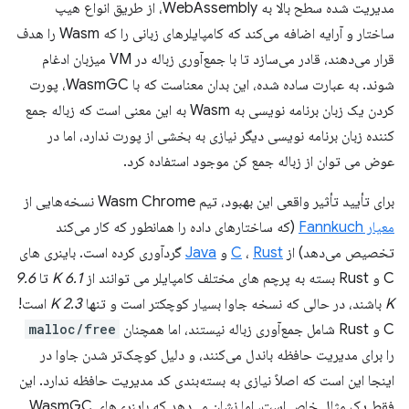
مدیریت شده سطح بالا به WebAssembly، از طریق انواع هیپ
ساختار و آرایه اضافه می‌کند که کامپایلرهای زبانی را که Wasm را هدف
قرار می‌دهند، قادر می‌سازد تا با جمع‌آوری زباله در VM میزبان ادغام
شوند. به عبارت ساده شده، این بدان معناست که با WasmGC، پورت
کردن یک زبان برنامه نویسی به Wasm به این معنی است که زباله جمع
کننده زبان برنامه نویسی دیگر نیازی به بخشی از پورت ندارد، اما در
عوض می توان از زباله جمع کن موجود استفاده کرد.
برای تأیید تأثیر واقعی این بهبود، تیم Wasm Chrome نسخه‌هایی از
معیار Fannkuch
(که ساختارهای داده را همانطور که کار می‌کند
تخصیص می‌دهد) از
Rust
،
C
و
Java
گردآوری کرده است. باینری های
C و Rust بسته به پرچم های مختلف کامپایلر می توانند از
6.1 K
تا
9.6
K
باشند، در حالی که نسخه جاوا بسیار کوچکتر است و تنها
2.3 K
است!
C و Rust شامل جمع‌آوری زباله نیستند، اما همچنان
malloc/free
را برای مدیریت حافظه باندل می‌کنند، و دلیل کوچک‌تر شدن جاوا در
اینجا این است که اصلاً نیازی به بسته‌بندی کد مدیریت حافظه ندارد. این
فقط یک مثال خاص است، اما نشان می‌دهد که باینری‌های WasmGC