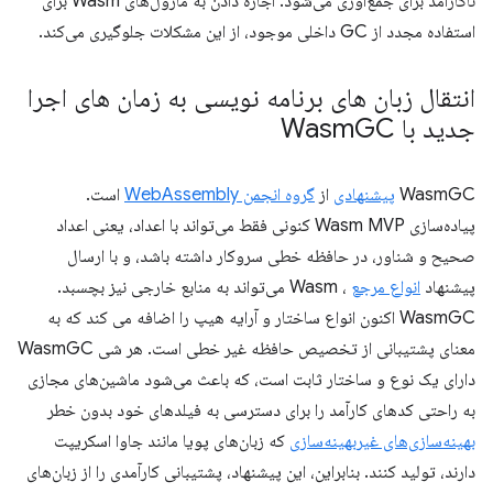
ناکارآمد برای جمع‌آوری می‌شود. اجازه دادن به ماژول‌های Wasm برای
استفاده مجدد از GC داخلی موجود، از این مشکلات جلوگیری می‌کند.
انتقال زبان های برنامه نویسی به زمان های اجرا
جدید با Wasm
GC
WasmGC
پیشنهادی
از
گروه انجمن WebAssembly
است.
پیاده‌سازی Wasm MVP کنونی فقط می‌تواند با اعداد، یعنی اعداد
صحیح و شناور، در حافظه خطی سروکار داشته باشد، و با ارسال
پیشنهاد
انواع مرجع
، Wasm می‌تواند به منابع خارجی نیز بچسبد.
WasmGC اکنون انواع ساختار و آرایه هیپ را اضافه می کند که به
معنای پشتیبانی از تخصیص حافظه غیر خطی است. هر شی WasmGC
دارای یک نوع و ساختار ثابت است، که باعث می‌شود ماشین‌های مجازی
به راحتی کدهای کارآمد را برای دسترسی به فیلدهای خود بدون خطر
بهینه‌سازی‌های غیربهینه‌سازی
که زبان‌های پویا مانند جاوا اسکریپت
دارند، تولید کنند. بنابراین، این پیشنهاد، پشتیبانی کارآمدی را از زبان‌های