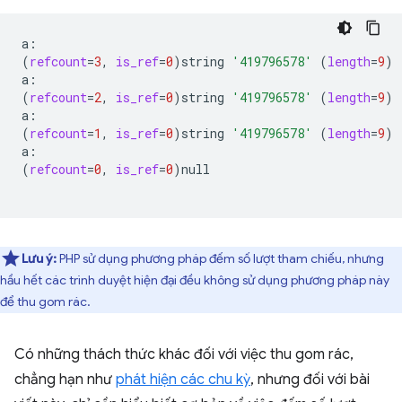
(
refcount
=
3
,
is_ref
=
0
)
string
'419796578'
(
length
=
9
)
(
refcount
=
2
,
is_ref
=
0
)
string
'419796578'
(
length
=
9
)
(
refcount
=
1
,
is_ref
=
0
)
string
'419796578'
(
length
=
9
)
(
refcount
=
0
,
is_ref
=
0
)
null

Lưu ý:
PHP sử dụng phương pháp đếm số lượt tham chiếu, nhưng
hầu hết các trình duyệt hiện đại đều không sử dụng phương pháp này
để thu gom rác.
Có những thách thức khác đối với việc thu gom rác,
chẳng hạn như
phát hiện các chu kỳ
, nhưng đối với bài