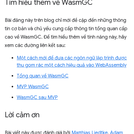
Tìm hiểu thêm về Wasm
GC
Bài đăng này trên blog chỉ mới đề cập đến những thông
tin cơ bản và chủ yếu cung cấp thông tin tổng quan cấp
cao về WasmGC. Để tìm hiểu thêm về tính năng này, hãy
xem các đường liên kết sau:
Một cách mới để đưa các ngôn ngữ lập trình được
thu gom rác một cách hiệu quả vào WebAssembly
Tổng quan về WasmGC
MVP WasmGC
WasmGC sau MVP
Lời cảm ơn
Bài viết này được đánh giá bởi
Matthias Liedtke
,
Adam