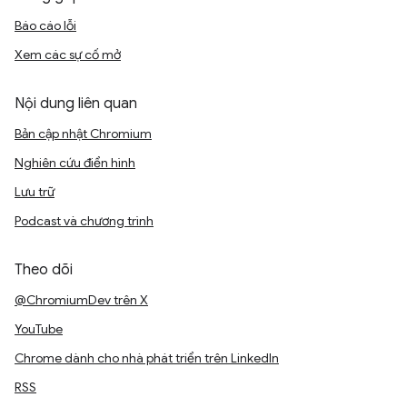
Báo cáo lỗi
Xem các sự cố mở
Nội dung liên quan
Bản cập nhật Chromium
Nghiên cứu điển hình
Lưu trữ
Podcast và chương trình
Theo dõi
@ChromiumDev trên X
YouTube
Chrome dành cho nhà phát triển trên LinkedIn
RSS