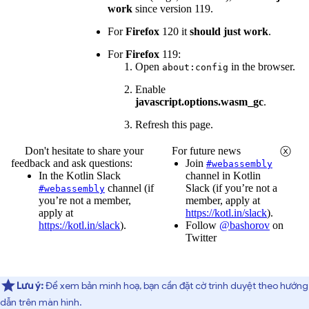
Lưu ý:
Để xem bản minh hoạ, bạn cần đặt cờ trình duyệt theo hướng
dẫn trên màn hình.