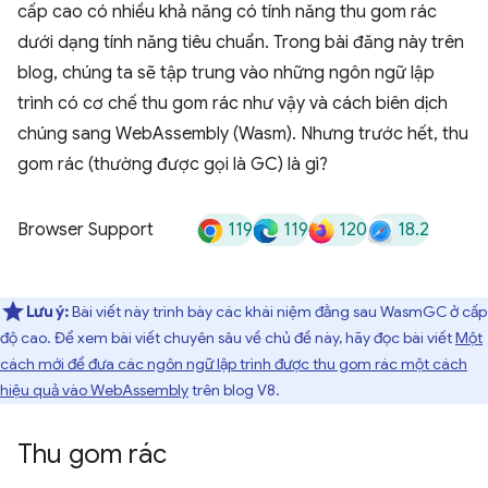
cấp cao có nhiều khả năng có tính năng thu gom rác
dưới dạng tính năng tiêu chuẩn. Trong bài đăng này trên
blog, chúng ta sẽ tập trung vào những ngôn ngữ lập
trình có cơ chế thu gom rác như vậy và cách biên dịch
chúng sang WebAssembly (Wasm). Nhưng trước hết, thu
gom rác (thường được gọi là GC) là gì?
119
119
120
18.2
Browser Support
Lưu ý:
Bài viết này trình bày các khái niệm đằng sau WasmGC ở cấp
độ cao. Để xem bài viết chuyên sâu về chủ đề này, hãy đọc bài viết
Một
cách mới để đưa các ngôn ngữ lập trình được thu gom rác một cách
hiệu quả vào WebAssembly
trên blog V8.
Thu gom rác