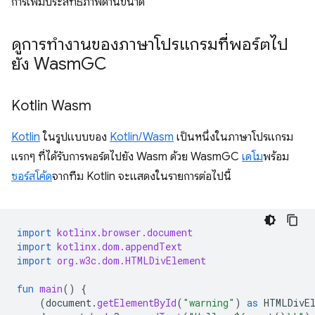
การเพิ่มประสิทธิภาพด้านขนาด
ดูการทำงานของภาษาโปรแกรมที่พอร์ตไป
ยัง Wasm
GC
Kotlin Wasm
Kotlin
ในรูปแบบของ
Kotlin/Wasm
เป็นหนึ่งในภาษาโปรแกรม
แรกๆ ที่ได้รับการพอร์ตไปยัง Wasm ด้วย WasmGC
เดโม
พร้อม
ซอร์สโค้ด
จากทีม Kotlin จะแสดงในรายการต่อไปนี้
import
kotlinx.browser.document
import
kotlinx.dom.appendText
import
org.w3c.dom.HTMLDivElement
fun
main
()
{
(
document
.
getElementById
(
"warning"
)
as
HTMLDivE