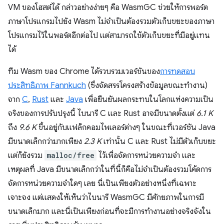
VM ของโฮสต์ได้ กล่าวอย่างง่ายๆ คือ WasmGC ช่วยให้การพอร์ต
ภาษาโปรแกรมไปยัง Wasm ไม่จำเป็นต้องรวมตัวเก็บขยะของภาษา
โปรแกรมไว้ในพอร์ตอีกต่อไป แต่สามารถใช้ตัวเก็บขยะที่มีอยู่แทน
ได้
ทีม Wasm ของ Chrome ได้รวบรวมเวอร์ชันของ
การทดสอบ
ประสิทธิภาพ Fannkuch
(ซึ่งจัดสรรโครงสร้างข้อมูลขณะทำงาน)
จาก
C
,
Rust
และ
Java
เพื่อยืนยันผลกระทบในโลกแห่งความเป็น
จริงของการปรับปรุงนี้ ไบนารี C และ Rust อาจมีขนาดตั้งแต่
6.1 K
ถึง
9.6 K
ขึ้นอยู่กับแฟล็กคอมไพเลอร์ต่างๆ ในขณะที่เวอร์ชัน Java
มีขนาดเล็กกว่ามากเพียง
2.3 K
เท่านั้น C และ Rust ไม่มีตัวเก็บขยะ
แต่ก็ยังรวม
malloc/free
ไว้เพื่อจัดการหน่วยความจำ และ
เหตุผลที่ Java มีขนาดเล็กกว่าในที่นี้ก็คือไม่จำเป็นต้องรวมโค้ดการ
จัดการหน่วยความจำใดๆ เลย นี่เป็นเพียงตัวอย่างหนึ่งที่เฉพาะ
เจาะจง แต่แสดงให้เห็นว่าไบนารี WasmGC มีศักยภาพในการมี
ขนาดเล็กมาก และนี่เป็นเพียงก่อนที่จะมีการทำงานอย่างจริงจังใน