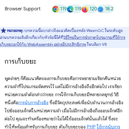
119
119
120
18.2
Browser Support
หมายเหตุ:
บทความนี้จะกล่าวถึงแนวคิดเบื้องหลัง WasmGC ในระดับสูง
อ่านบทความเชิงลึกเกี่ยวกับหัวข้อนี้ได้ที่
วิธีใหม่ในการนำภาษาโปรแกรมที่ใช้การ
เก็บขยะมาใช้กับ WebAssembly อย่างมีประสิทธิภาพ
ในบล็อก V8
การเก็บขยะ
พูดง่ายๆ ก็คือแนวคิดของการเก็บขยะคือการพยายามเรียกคืนหน่วย
ความจำที่โปรแกรมจัดสรรไว้ แต่ไม่มีการอ้างอิงถึงอีกต่อไป เราเรียก
หน่วยความจำดังกล่าวว่าขยะ การใช้การเก็บขยะมีหลายกลยุทธ์ วิธี
หนึ่งคือ
การนับการอ้างอิง
ซึ่งมีวัตถุประสงค์เพื่อนับจำนวนการอ้างอิง
ไปยังออบเจ็กต์ในหน่วยความจำ เมื่อไม่มีการอ้างอิงถึงออบเจ็กต์อีก
ต่อไป คุณจะทำเครื่องหมายว่าไม่ได้ใช้ออบเจ็กต์นั้นแล้วได้ ซึ่งจะ
ทำให้พร้อมสำหรับการเก็บขยะ ตัวเก็บขยะของ
PHP
ใช้การนับการ