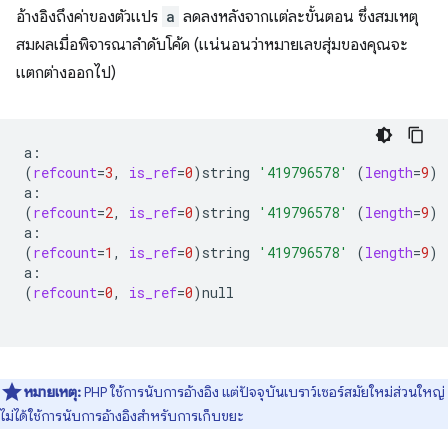
อ้างอิงถึงค่าของตัวแปร
a
ลดลงหลังจากแต่ละขั้นตอน ซึ่งสมเหตุ
สมผลเมื่อพิจารณาลำดับโค้ด (แน่นอนว่าหมายเลขสุ่มของคุณจะ
แตกต่างออกไป)
(
refcount
=
3
,
is_ref
=
0
)
string
'419796578'
(
length
=
9
)
(
refcount
=
2
,
is_ref
=
0
)
string
'419796578'
(
length
=
9
)
(
refcount
=
1
,
is_ref
=
0
)
string
'419796578'
(
length
=
9
)
(
refcount
=
0
,
is_ref
=
0
)
null

หมายเหตุ:
PHP ใช้การนับการอ้างอิง แต่ปัจจุบันเบราว์เซอร์สมัยใหม่ส่วนใหญ่
ไม่ได้ใช้การนับการอ้างอิงสำหรับการเก็บขยะ