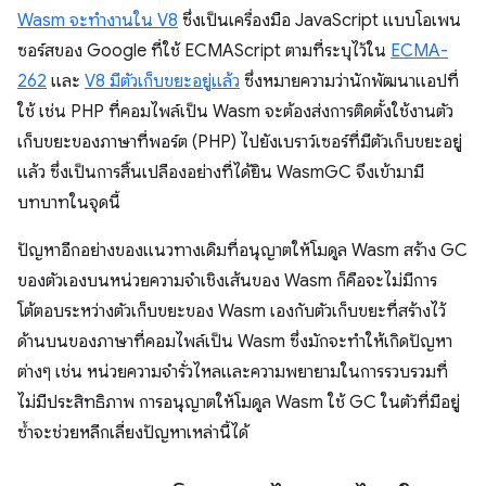
Wasm จะทํางานใน V8
ซึ่งเป็นเครื่องมือ JavaScript แบบโอเพน
ซอร์สของ Google ที่ใช้ ECMAScript ตามที่ระบุไว้ใน
ECMA-
262
และ
V8 มีตัวเก็บขยะอยู่แล้ว
ซึ่งหมายความว่านักพัฒนาแอปที่
ใช้ เช่น PHP ที่คอมไพล์เป็น Wasm จะต้องส่งการติดตั้งใช้งานตัว
เก็บขยะของภาษาที่พอร์ต (PHP) ไปยังเบราว์เซอร์ที่มีตัวเก็บขยะอยู่
แล้ว ซึ่งเป็นการสิ้นเปลืองอย่างที่ได้ยิน WasmGC จึงเข้ามามี
บทบาทในจุดนี้
ปัญหาอีกอย่างของแนวทางเดิมที่อนุญาตให้โมดูล Wasm สร้าง GC
ของตัวเองบนหน่วยความจำเชิงเส้นของ Wasm ก็คือจะไม่มีการ
โต้ตอบระหว่างตัวเก็บขยะของ Wasm เองกับตัวเก็บขยะที่สร้างไว้
ด้านบนของภาษาที่คอมไพล์เป็น Wasm ซึ่งมักจะทำให้เกิดปัญหา
ต่างๆ เช่น หน่วยความจำรั่วไหลและความพยายามในการรวบรวมที่
ไม่มีประสิทธิภาพ การอนุญาตให้โมดูล Wasm ใช้ GC ในตัวที่มีอยู่
ซ้ำจะช่วยหลีกเลี่ยงปัญหาเหล่านี้ได้