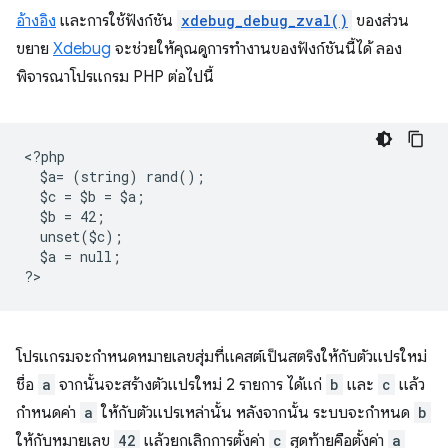
อ้างอิง
และการใช้ฟังก์ชัน
xdebug_debug_zval()
ของส่วน
ขยาย
Xdebug
จะช่วยให้คุณดูการทำงานของฟังก์ชันนี้ได้ ลอง
พิจารณาโปรแกรม PHP ต่อไปนี้
<
?php
  $a= (string) rand();
  $c = $b = $a;
  $b = 42;
  unset($c);
  $a = null;
?
โปรแกรมจะกําหนดหมายเลขสุ่มที่แคสต์เป็นสตริงให้กับตัวแปรใหม่
ชื่อ
a
จากนั้นจะสร้างตัวแปรใหม่ 2 รายการ ได้แก่
b
และ
c
แล้ว
กำหนดค่า
a
ให้กับตัวแปรเหล่านั้น หลังจากนั้น ระบบจะกำหนด
b
ให้กับหมายเลข
42
แล้วยกเลิกการตั้งค่า
c
สุดท้ายคือตั้งค่า
a