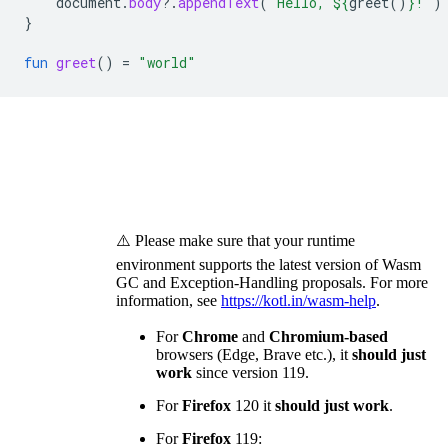
document
.
body
?.
appendText
(
"Hello, 
${
greet
()
}
!"
)
}
fun
greet
()
=
"world"