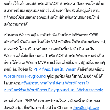
จะต้องใช้แบ็กเอนด์สำหรับ JIT/AOT สำหรับสถาปัตยกรรมใหม่ด้วย
แนวทางนี้สมเหตุสมผลอย่างยิ่งเนื่องจากโดยส่วนใหญ่แล้ว ส่วน
หลักของโค้ดเบสสามารถคอมไพล์ใหม่สำหรับสถาปัตยกรรมใหม่
แต่ละรายการได้
เนื่องจาก Wasm อยู่ในระดับต่ำ จึงเป็นเรื่องปกติที่จะลองใช้วิธี
เดียวกันนี้ นั่นคือ คอมไพล์โค้ด VM หลักอีกครั้งด้วยตัวแยกวิเคราะห์,
การรองรับไลบรารี, การเก็บขยะ และตัวเพิ่มประสิทธิภาพเป็น
Wasm แล้วใช้แบ็กเอนด์ JIT หรือ AOT สำหรับ Wasm หากจำเป็น
ซึ่งทำได้ตั้งแต่ Wasm MVP และใช้งานได้ดีในทางปฏิบัติในหลายๆ
กรณี อันที่จริงแล้ว
PHP ที่คอมไพล์เป็น Wasm
คือสิ่งที่ขับเคลื่อน
WordPress Playground
ดูข้อมูลเพิ่มเติมเกี่ยวกับโปรเจ็กต์นี้ได้
ในบทความ
สร้างประสบการณ์การใช้งาน WordPress ใน
เบราว์เซอร์ด้วย WordPress Playground และ WebAssembly
อย่างไรก็ตาม PHP Wasm จะทํางานในเบราว์เซอร์ในบริบทของ
JavaScript ซึ่งเป็นภาษาโฮสต์ ใน Chrome
JavaScript และ