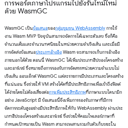
การพอร์ตภาษาโปรแกรมไปยังรันไทม์ใหม่
ด้วย Wasm
GC
WasmGC เป็น
ข้อเสนอ
ของ
กลุ่มชุมชน WebAssembly
การใช้
งาน Wasm MVP ปัจจุบันสามารถจัดการได้เฉพาะตัวเลข ซึ่งก็คือ
จำนวนเต็มและจำนวนทศนิยมในหน่วยความจำเชิงเส้น และเมื่อมี
การจัดส่งข้อเสนอ
ประเภทอ้างอิง
Wasm จะสามารถเก็บการอ้างอิง
ภายนอกได้ด้วย ตอนนี้ WasmGC ได้เพิ่มประเภทฮีปของโครงสร้าง
และอาร์เรย์ ซึ่งหมายถึงการรองรับการจัดสรรหน่วยความจำแบบไม่
เชิงเส้น ออบเจ็กต์ WasmGC แต่ละรายการมีประเภทและโครงสร้าง
ที่แน่นอน ซึ่งช่วยให้ VM สร้างโค้ดที่มีประสิทธิภาพเพื่อเข้าถึงฟิลด์
ได้ง่ายโดยไม่ต้องเสี่ยงต่อ
การเพิ่มประสิทธิภาพ
ที่ภาษาแบบไดนามิก
อย่าง JavaScript มี ข้อเสนอนี้จึงเพิ่มการรองรับภาษาที่มีการ
จัดการระดับสูงอย่างมีประสิทธิภาพให้กับ WebAssembly ผ่านประ
เภทฮีปของโครงสร้างและอาร์เรย์ ซึ่งช่วยให้คอมไพเลอร์ภาษาที่
กำหนดเป้าหมายเป็น Wasm สามารถผสานรวมกับตัวเก็บขยะใน