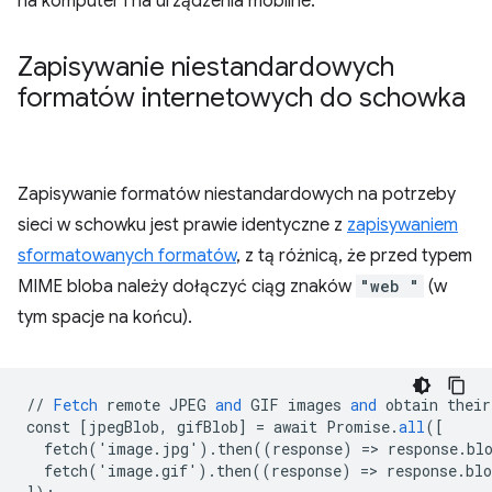
na komputer i na urządzenia mobilne.
Zapisywanie niestandardowych
formatów internetowych do schowka
Zapisywanie formatów niestandardowych na potrzeby
sieci w schowku jest prawie identyczne z
zapisywaniem
sformatowanych formatów
, z tą różnicą, że przed typem
MIME bloba należy dołączyć ciąg znaków
"web "
(w
tym spacje na końcu).
//
Fetch
remote
JPEG
and
GIF
images
and
obtain
their
const
[
jpegBlob, gifBlob
]
=
await
Promise
.
all
(
[
  fetch('image.jpg').then((response) => response.bl
  fetch('image.gif').then((response) => response.bl