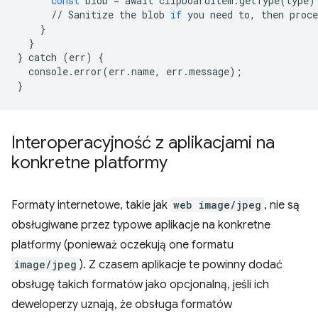
const
blob
=
await
clipboardItem
.
getType
(
type
)
//
Sanitize
the
blob
if
you
need
to
,
then
proce
}
}
}
catch
(
err
)
{
console
.
error
(
err
.
name
,
err
.
message
);
}
Interoperacyjność z aplikacjami na
konkretne platformy
Formaty internetowe, takie jak
web image/jpeg
, nie są
obsługiwane przez typowe aplikacje na konkretne
platformy (ponieważ oczekują one formatu
image/jpeg
). Z czasem aplikacje te powinny dodać
obsługę takich formatów jako opcjonalną, jeśli ich
deweloperzy uznają, że obsługa formatów