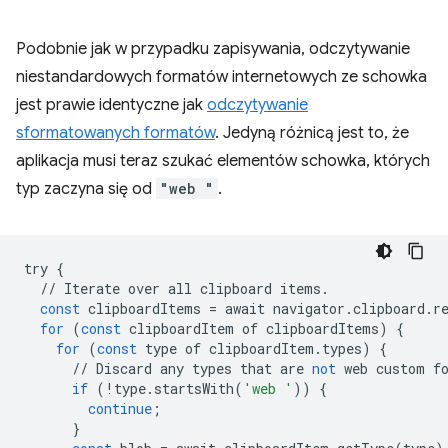
Podobnie jak w przypadku zapisywania, odczytywanie
niestandardowych formatów internetowych ze schowka
jest prawie identyczne jak
odczytywanie
sformatowanych formatów
. Jedyną różnicą jest to, że
aplikacja musi teraz szukać elementów schowka, których
typ zaczyna się od
"web "
.
try
{
//
Iterate
over
all
clipboard
items
.
const
clipboardItems
=
await
navigator
.
clipboard
.
r
for
(
const
clipboardItem
of
clipboardItems
)
{
for
(
const
type
of
clipboardItem
.
types
)
{
//
Discard
any
types
that
are
not
web
custom
f
if
(
!
type
.
startsWith
(
'web '
))
{
continue
;
}