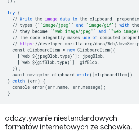
]
);
try
{
//
Write
the
image
data
to
the
clipboard
,
prependi
//
types
(
`
"image/jpeg"
`
and
"image/gif"
)
with
th
//
they
become
`
"web image/jpeg"
`
and
`
"web image/
//
The
code
elegantly
makes
use
of
computed
proper
//
https
:
//
developer
.
mozilla
.
org
/
docs
/
Web
/
JavaScri
const
clipboardItem
=
new
ClipboardItem
(
{
[
`web ${jpegBlob.type}`
]
:
jpegBlob
,
[
`web ${gifBlob.type}`
]
:
gifBlob
,
}
);
await
navigator
.
clipboard
.
write
(
[
clipboardItem
]
);
}
catch
(
err
)
{
console
.
error
(
err
.
name
,
err
.
message
);
}
odczytywanie niestandardowych
formatów internetowych ze schowka
.