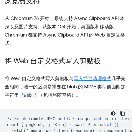
浏览器支持
从 Chromium 76 开始，系统支持 Async Clipboard API 本
身以及图片支持。从版本 104 开始，桌面版和移动版
Chromium 都支持 Async Clipboard API 的 Web 自定义格
式。
将 Web 自定义格式写入剪贴板
将 Web 自定义格式写入剪贴板与
写入经过清理格式
几乎完
全相同，唯一的区别是需要在 blob 的 MIME 类型前面附加
字符串
"web "
（包括尾随空格）。
//
Fetch
remote
JPEG
and
GIF
images
and
obtain
their
const
[
jpegBlob, gifBlob
]
=
await
Promise
.
all
(
[
  fetch('image.jpg').then((response) => response.bl