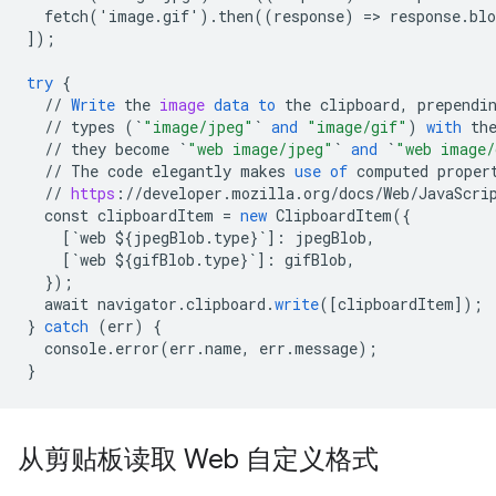
  fetch('image.gif').then((response) => response.bl
]
);
try
{
//
Write
the
image
data
to
the
clipboard
,
prependi
//
types
(
`
"image/jpeg"
`
and
"image/gif"
)
with
th
//
they
become
`
"web image/jpeg"
`
and
`
"web image/
//
The
code
elegantly
makes
use
of
computed
proper
//
https
:
//
developer
.
mozilla
.
org
/
docs
/
Web
/
JavaScri
const
clipboardItem
=
new
ClipboardItem
(
{
[
`web ${jpegBlob.type}`
]
:
jpegBlob
,
[
`web ${gifBlob.type}`
]
:
gifBlob
,
}
);
await
navigator
.
clipboard
.
write
(
[
clipboardItem
]
);
}
catch
(
err
)
{
console
.
error
(
err
.
name
,
err
.
message
);
}
从剪贴板读取 Web 自定义格式