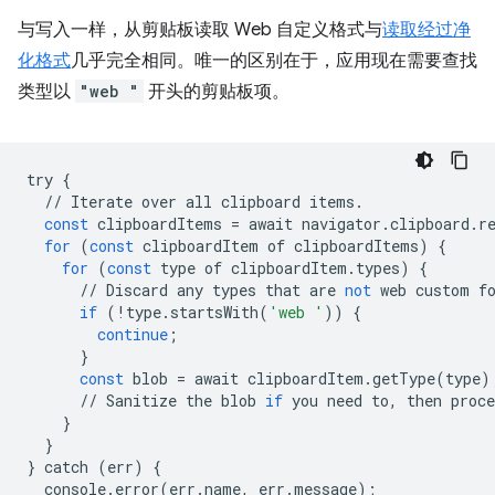
与写入一样，从剪贴板读取 Web 自定义格式与
读取经过净
化格式
几乎完全相同。唯一的区别在于，应用现在需要查找
类型以
"web "
开头的剪贴板项。
try
{
//
Iterate
over
all
clipboard
items
.
const
clipboardItems
=
await
navigator
.
clipboard
.
r
for
(
const
clipboardItem
of
clipboardItems
)
{
for
(
const
type
of
clipboardItem
.
types
)
{
//
Discard
any
types
that
are
not
web
custom
f
if
(
!
type
.
startsWith
(
'web '
))
{
continue
;
}
const
blob
=
await
clipboardItem
.
getType
(
type
)
//
Sanitize
the
blob
if
you
need
to
,
then
proce
}
}
}
catch
(
err
)
{
console
.
error
(
err
.
name
,
err
.
message
);