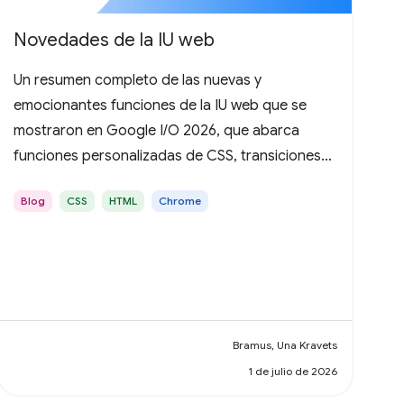
Novedades de la IU web
Un resumen completo de las nuevas y
emocionantes funciones de la IU web que se
mostraron en Google I/O 2026, que abarca
funciones personalizadas de CSS, transiciones
de vistas, consultas de estado de
Blog
CSS
HTML
Chrome
desplazamiento, HTML en Canvas y mucho más.
Bramus, Una Kravets
1 de julio de 2026