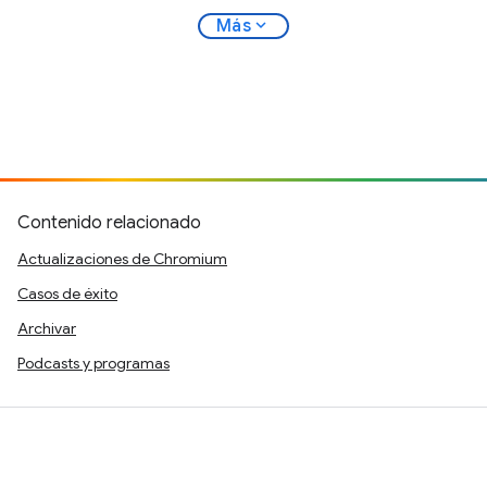
expand_more
Más
Contenido relacionado
Actualizaciones de Chromium
Casos de éxito
Archivar
Podcasts y programas