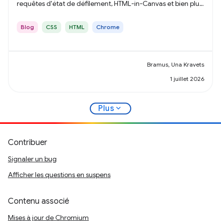
requêtes d'état de défilement, HTML-in-Canvas et bien plus
encore.
Blog
CSS
HTML
Chrome
Bramus, Una Kravets
1 juillet 2026
expand_more
Plus
Contribuer
Signaler un bug
Afficher les questions en suspens
Contenu associé
Mises à jour de Chromium