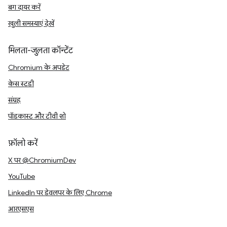
बग दायर करें
खुली समस्याएं देखें
मिलता-जुलता कॉन्टेंट
Chromium के अपडेट
केस स्टडी
संग्रह
पॉडकास्ट और टीवी शो
फ़ॉलो करें
X पर @ChromiumDev
YouTube
LinkedIn पर डेवलपर के लिए Chrome
आरएसएस