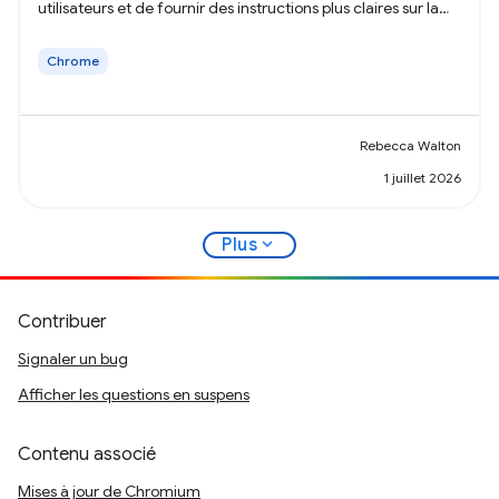
utilisateurs et de fournir des instructions plus claires sur la
transparence de la collecte de données.
Chrome
Rebecca Walton
1 juillet 2026
expand_more
Plus
Contribuer
Signaler un bug
Afficher les questions en suspens
Contenu associé
Mises à jour de Chromium