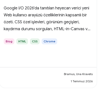
Google I/O 2026'da tanıtılan heyecan verici yeni
Web kullanıcı arayüzü özelliklerinin kapsamlı bir
özeti. CSS özel işlevleri, görünüm geçişleri,
kaydırma durumu sorguları, HTML-in-Canvas ve
daha pek çok konuyu kapsar.
Blog
HTML
CSS
Chrome
Bramus, Una Kravets
1 Temmuz 2026