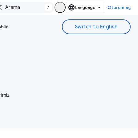
/
Oturum aç
ilir.
rimiz