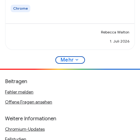
Datenerhebung zu geben.
Chrome
Rebecca Walton
1. Juli 2026
expand_more
Mehr
Beitragen
Fehler melden
Offene Fragen ansehen
Weitere Informationen
Chromium-Updates
Fallstudien