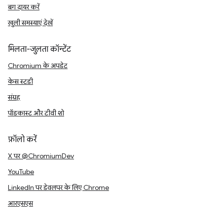
बग दायर करें
खुली समस्याएं देखें
मिलता-जुलता कॉन्टेंट
Chromium के अपडेट
केस स्टडी
संग्रह
पॉडकास्ट और टीवी शो
फ़ॉलो करें
X पर @ChromiumDev
YouTube
LinkedIn पर डेवलपर के लिए Chrome
आरएसएस