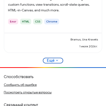
custom functions, view transitions, scroll-state queries,
HTML-in-Canvas, and much more.
Блог
HTML
CSS
Chrome
Bramus, Una Kravets
1 июля 2026 г.
expand_more
Ещё
Способствовать
Сообщить об ошибке
Посмотреть открытые вопросы
Связанный контент