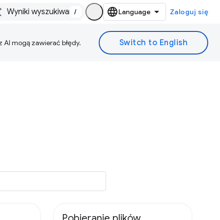
/
Zaloguj się
z AI mogą zawierać błędy.
Pobieranie plików