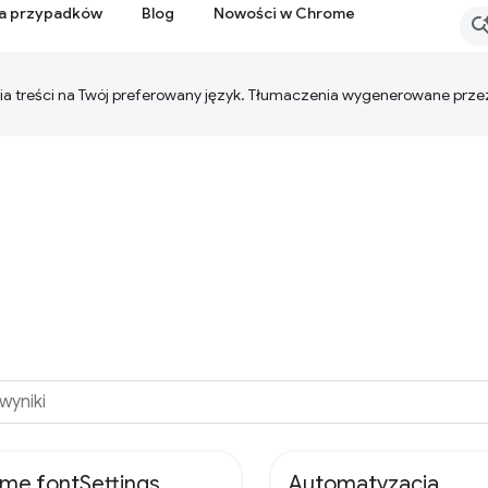
ia przypadków
Blog
Nowości w Chrome
ia treści na Twój preferowany język. Tłumaczenia wygenerowane prze
me.fontSettings
Automatyzacja