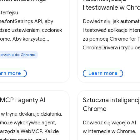
i testowanie w Ch
nterfejsu
e.fontSettings API, aby
Dowiedz się, jak automa
dzać ustawieniami czcionek
i testować aplikacje int
ome. Aby korzystać
za pomocą Chrome for T
rfejsu Font Settings API,
ChromeDrivera i trybu b
erzenia do Chrome
z zadeklarować uprawnienie
interfejsu przeglądarki 
ettings" w pliku manifestu
arn more
Learn more
erzenia. Na przykład:
e umożliwia
CP i agenty AI
Sztuczna inteligenc
Chrome
witryna deklaruje działania,
 może wykonywać agent,
Dowiedz się więcej o AI
narzędzia WebMCP. Każde
w internecie w Chrome.