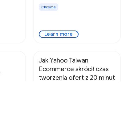
Chrome
Learn more
Jak Yahoo Taiwan
Ecommerce skrócił czas
w
tworzenia ofert z 20 minut
omocą
do 2 minut i zwiększył
aScript.
odkrywalność dzięki AI na
urządzeniu
Dowiedz się, jak Yahoo Taiwan
Ecommerce skrócił czas
tworzenia ofert z 20 minut do