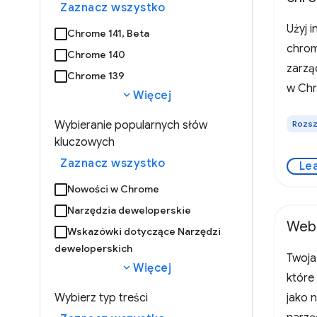
Zaznacz wszystko
Użyj i
Chrome 141, Beta
chrom
Chrome 140
zarzą
Chrome 139
w Chr
expand_more
Więcej
z inte
Wybieranie popularnych słów
Rozsz
musis
kluczowych
"fontS
Zaznacz wszystko
Le
rozsz
Chrom
Nowości w Chrome
Narzędzia deweloperskie
WebM
Wskazówki dotyczące Narzędzi
deweloperskich
Twoja 
expand_more
Więcej
które
Wybierz typ treści
jako 