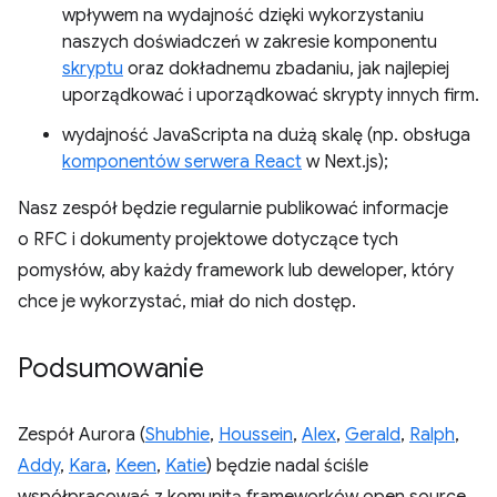
wpływem na wydajność dzięki wykorzystaniu
naszych doświadczeń w zakresie komponentu
skryptu
oraz dokładnemu zbadaniu, jak najlepiej
uporządkować i uporządkować skrypty innych firm.
wydajność JavaScripta na dużą skalę (np. obsługa
komponentów serwera React
w Next.js);
Nasz zespół będzie regularnie publikować informacje
o RFC i dokumenty projektowe dotyczące tych
pomysłów, aby każdy framework lub deweloper, który
chce je wykorzystać, miał do nich dostęp.
Podsumowanie
Zespół Aurora (
Shubhie
,
Houssein
,
Alex
,
Gerald
,
Ralph
,
Addy
,
Kara
,
Keen
,
Katie
) będzie nadal ściśle