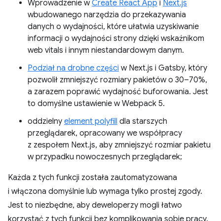
Wprowadzenie w
Create React App
i
Next.js
wbudowanego narzędzia do przekazywania
danych o wydajności, które ułatwia uzyskiwanie
informacji o wydajności strony dzięki wskaźnikom
web vitals i innym niestandardowym danym.
Podział na drobne części
w Next.js i Gatsby, który
pozwolił zmniejszyć rozmiary pakietów o 30–70%,
a zarazem poprawić wydajność buforowania. Jest
to domyślne ustawienie w Webpack 5.
oddzielny
element polyfill
dla starszych
przeglądarek, opracowany we współpracy
z zespołem Next.js, aby zmniejszyć rozmiar pakietu
w przypadku nowoczesnych przeglądarek;
Każda z tych funkcji została zautomatyzowana
i włączona domyślnie lub wymaga tylko prostej zgody.
Jest to niezbędne, aby deweloperzy mogli łatwo
korzystać z tych funkcji bez komplikowania sobie pracy.