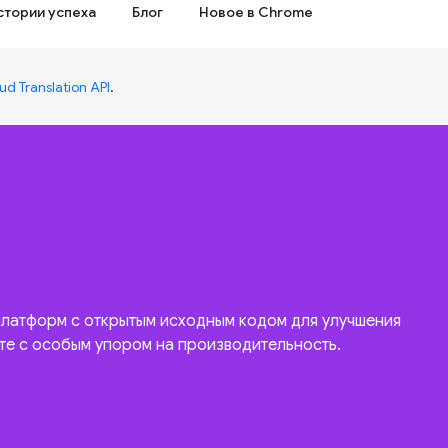
стории успеха
Блог
Новое в Chrome
ud Translation API
.
латформ с открытым исходным кодом для улучшения
те с особым упором на производительность.