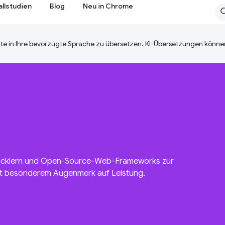
allstudien
Blog
Neu in Chrome
te in Ihre bevorzugte Sprache zu übersetzen. KI-Übersetzungen können
icklern und Open-Source-Web-Frameworks zur
it besonderem Augenmerk auf Leistung.