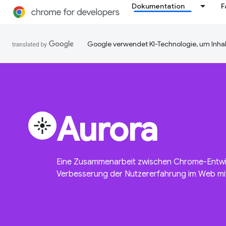
Dokumentation
F
Google verwendet KI-Technologie, um Inhal
Aurora
flare
Eine Zusammenarbeit zwischen Chrome-Entw
Verbesserung der Nutzererfahrung im Web m