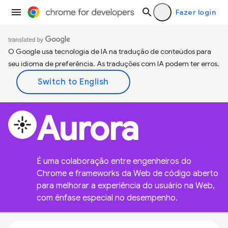
Fazer login
O Google usa tecnologia de IA na tradução de conteúdos para
seu idioma de preferência. As traduções com IA podem ter erros.
Aurora
flare
É uma colaboração entre engenheiros do
Chrome e frameworks da Web de código aberto
para melhorar a experiência do usuário na Web,
com ênfase especial no desempenho.