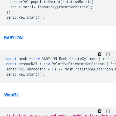
sensorRel
.
populateMatrix
(
rotationMatrix
);
torus
.
matrix
.
fromArray
(
rotationMatrix
);
};
sensorRel
.
start
();
BABYLON
const
mesh
=
new
BABYLON
.
Mesh
.
CreateCylinder
(
'mesh'
,
const
sensorRel
=
new
RelativeOrientationSensor
({
fr
sensorRel
.
onreading
=
()
=
>
mesh
.
rotationQuaternion
.
sensorRel
.
start
();
WebGL
// Initialize sensor and update model matrix when ne