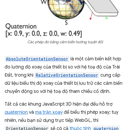
Các phép đo bằng cảm biến hướng tuyệt đối
AbsoluteOrientationSensor
là một cảm biến kết hợp
đo lường độ xoay của thiết bị so với hệ toạ độ của Trái
Đất, trong khi
RelativeOrientationSensor
cung cấp
dữ liệu biểu thị độ xoay của thiết bị lưu trữ các cảm biến
chuyển động so với hệ toạ độ tham chiếu cố định.
Tất cả các khung JavaScript 3D hiện đại đều hỗ trợ
quaternion
và
ma trận xoay
để biểu thị phép xoay; tuy
nhiên, nếu bạn sử dụng trực tiếp WebGL, thì
OrientationSensor
sẽ có cả
thuộc tính
quaternion