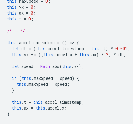
this
.
maxSpeed
=
0
;
this
.
vx
=
0
;
this
.
ax
=
0
;
this
.
t
=
0
;
/* … */
this
.
accel
.
onreading
=
()
=
>
{
let
dt
=
(
this
.
accel
.
timestamp
-
this
.
t
)
*
0.001
;
this
.
vx
+=
((
this
.
accel
.
x
+
this
.
ax
)
/
2
)
*
dt
;
let
speed
=
Math
.
abs
(
this
.
vx
);
if
(
this
.
maxSpeed
 < 
speed
)
{
this
.
maxSpeed
=
speed
;
}
this
.
t
=
this
.
accel
.
timestamp
;
this
.
ax
=
this
.
accel
.
x
;
};