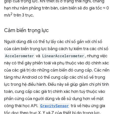
góp của trọng lực. Khi thiết bị ở trạng thái nghỉ, chẳng
hạn như nằm phẳng trên bàn, cảm biến sẽ đo gia tốc ≈ 0
2
m/s
trên 3 trục.
Cảm biến trọng lực
Người dùng đã có thể tự lấy các chỉ số gần với chỉ số
của cảm biến trọng lực bằng cách tự kiểm tra các chỉ số
Accelerometer
và
LinearAccelerometer
, nhưng việc
này có thể gây phiền toái và phụ thuộc vào độ chính xác
của các giá trị do những cảm biến đó cung cấp. Các nền
tảng như Android có thể cung cấp các chỉ số về trọng
lực trong hệ điều hành. Điều này sẽ giúp giảm chi phí tính
toán, cung cấp các giá trị chính xác hơn tuỳ thuộc vào
phần cứng của người dùng và dễ sử dụng hơn về mặt
công thái học API.
GravitySensor
trả về hiệu ứng gia
tốc dọc theo trục X, Y và Z của thiết bị do trọng lực.