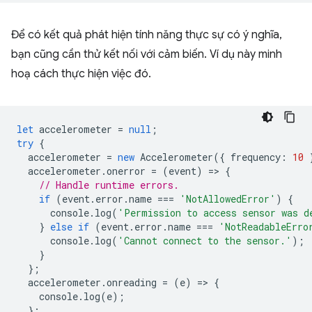
Để có kết quả phát hiện tính năng thực sự có ý nghĩa,
bạn cũng cần thử kết nối với cảm biến. Ví dụ này minh
hoạ cách thực hiện việc đó.
let
accelerometer
=
null
;
try
{
accelerometer
=
new
Accelerometer
({
frequency
:
10
accelerometer
.
onerror
=
(
event
)
=
>
{
// Handle runtime errors.
if
(
event
.
error
.
name
===
'NotAllowedError'
)
{
console
.
log
(
'Permission to access sensor was d
}
else
if
(
event
.
error
.
name
===
'NotReadableErro
console
.
log
(
'Cannot connect to the sensor.'
);
}
};
accelerometer
.
onreading
=
(
e
)
=
>
{
console
.
log
(
e
);
};