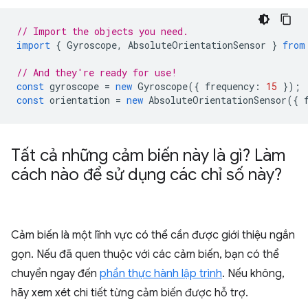
// Import the objects you need.
import
{
Gyroscope
,
AbsoluteOrientationSensor
}
from
// And they're ready for use!
const
gyroscope
=
new
Gyroscope
({
frequency
:
15
});
const
orientation
=
new
AbsoluteOrientationSensor
({
Tất cả những cảm biến này là gì? Làm
cách nào để sử dụng các chỉ số này?
Cảm biến là một lĩnh vực có thể cần được giới thiệu ngắn
gọn. Nếu đã quen thuộc với các cảm biến, bạn có thể
chuyển ngay đến
phần thực hành lập trình
. Nếu không,
hãy xem xét chi tiết từng cảm biến được hỗ trợ.