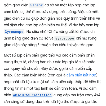
gồm giao diện
Sensor
cơ sở và một tập hợp các lớp
cảm biến cụ thể được xây dựng trên cùng. Việc có một
giao diện cơ sở giúp đơn giản hoá quy trình triển khai và
chỉ định cho các lớp cảm biến cụ thể. Ví dụ: hãy xem lớp
Gyroscope
. Nó siêu nhỏ! Chức năng cốt lõi được chỉ
định bằng giao diện cơ sở và
Gyroscope
chỉ mở rộng
giao diện này bằng 3 thuộc tính biểu thị vận tốc góc.
Một số lớp cảm biến giao tiếp với các cảm biến phần
cứng thực tế, chẳng hạn như các lớp gia tốc kế hoặc
con quay hồi chuyển. Đây được gọi là cảm biến cấp
thấp. Các cảm biến khác (còn gọi là
cảm biến kết hợp
)
hợp nhất dữ liệu từ một số cảm biến cấp thấp để hiển thị
thông tin mà một tập lệnh sẽ cần tính toán. Ví dụ: cảm
biến
AbsoluteOrientation
cung cấp ma trận xoay 4x4
sẵn sàng sử dụng dựa trên dữ liệu thu được từ gia tốc