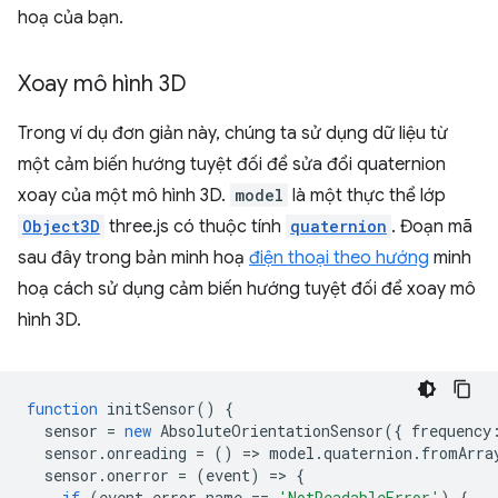
hoạ của bạn.
Xoay mô hình 3D
Trong ví dụ đơn giản này, chúng ta sử dụng dữ liệu từ
một cảm biến hướng tuyệt đối để sửa đổi quaternion
xoay của một mô hình 3D.
model
là một thực thể lớp
Object3D
three.js có thuộc tính
quaternion
. Đoạn mã
sau đây trong bản minh hoạ
điện thoại theo hướng
minh
hoạ cách sử dụng cảm biến hướng tuyệt đối để xoay mô
hình 3D.
function
initSensor
()
{
sensor
=
new
AbsoluteOrientationSensor
({
frequency
sensor
.
onreading
=
()
=
>
model
.
quaternion
.
fromArra
sensor
.
onerror
=
(
event
)
=
>
{
if
(
event
.
error
.
name
==
'NotReadableError'
)
{