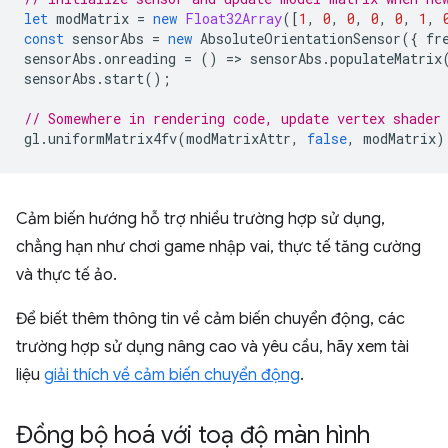
let
modMatrix
=
new
Float32Array
([
1
,
0
,
0
,
0
,
0
,
1
,
const
sensorAbs
=
new
AbsoluteOrientationSensor
({
fr
sensorAbs
.
onreading
=
()
=
>
sensorAbs
.
populateMatrix
sensorAbs
.
start
();
// Somewhere in rendering code, update vertex shader
gl
.
uniformMatrix4fv
(
modMatrixAttr
,
false
,
modMatrix
)
Cảm biến hướng hỗ trợ nhiều trường hợp sử dụng,
chẳng hạn như chơi game nhập vai, thực tế tăng cường
và thực tế ảo.
Để biết thêm thông tin về cảm biến chuyển động, các
trường hợp sử dụng nâng cao và yêu cầu, hãy xem tài
liệu
giải thích về cảm biến chuyển động
.
Đồng bộ hoá với toạ độ màn hình