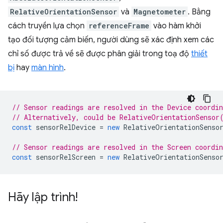
RelativeOrientationSensor
và
Magnetometer
. Bằng
cách truyền lựa chọn
referenceFrame
vào hàm khởi
tạo đối tượng cảm biến, người dùng sẽ xác định xem các
chỉ số được trả về sẽ được phân giải trong toạ độ
thiết
bị
hay
màn hình
.
// Sensor readings are resolved in the Device coordi
// Alternatively, could be RelativeOrientationSensor
const
sensorRelDevice
=
new
RelativeOrientationSenso
// Sensor readings are resolved in the Screen coordi
const
sensorRelScreen
=
new
RelativeOrientationSenso
Hãy lập trình!