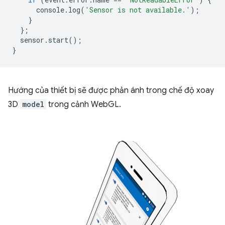
console
.
log
(
'Sensor is not available.'
);
}
};
sensor
.
start
();
}
Hướng của thiết bị sẽ được phản ánh trong chế độ xoay
3D
model
trong cảnh WebGL.