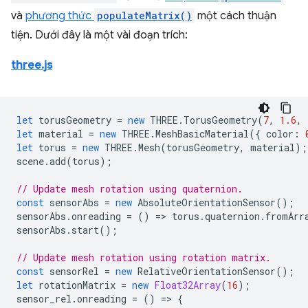
và
phương thức
populateMatrix()
một cách thuận
tiện. Dưới đây là một vài đoạn trích:
three.js
let
torusGeometry
=
new
THREE
.
TorusGeometry
(
7
,
1.6
,
let
material
=
new
THREE
.
MeshBasicMaterial
({
color
:
let
torus
=
new
THREE
.
Mesh
(
torusGeometry
,
material
);
scene
.
add
(
torus
);
// Update mesh rotation using quaternion.
const
sensorAbs
=
new
AbsoluteOrientationSensor
();
sensorAbs
.
onreading
=
()
=
>
torus
.
quaternion
.
fromArr
sensorAbs
.
start
();
// Update mesh rotation using rotation matrix.
const
sensorRel
=
new
RelativeOrientationSensor
();
let
rotationMatrix
=
new
Float32Array
(
16
);
sensor_rel
.
onreading
=
()
=
>
{