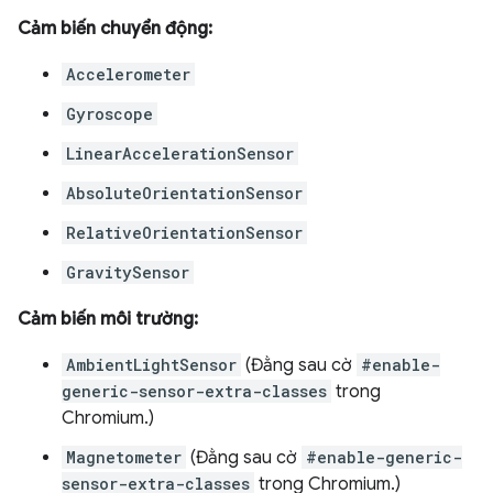
Cảm biến chuyển động:
Accelerometer
Gyroscope
LinearAccelerationSensor
AbsoluteOrientationSensor
RelativeOrientationSensor
GravitySensor
Cảm biến môi trường:
AmbientLightSensor
(Đằng sau cờ
#enable-
generic-sensor-extra-classes
trong
Chromium.)
Magnetometer
(Đằng sau cờ
#enable-generic-
sensor-extra-classes
trong Chromium.)