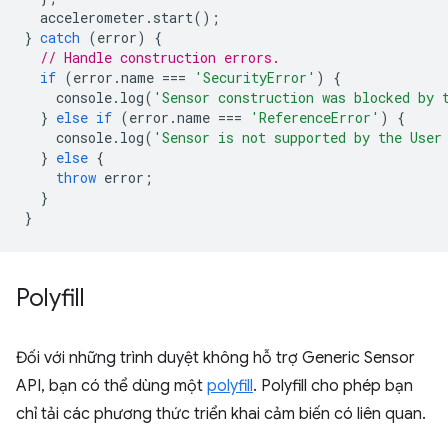
accelerometer
.
start
();
}
catch
(
error
)
{
// Handle construction errors.
if
(
error
.
name
===
'SecurityError'
)
{
console
.
log
(
'Sensor construction was blocked by 
}
else
if
(
error
.
name
===
'ReferenceError'
)
{
console
.
log
(
'Sensor is not supported by the User
}
else
{
throw
error
;
}
}
Polyfill
Đối với những trình duyệt không hỗ trợ Generic Sensor
API, bạn có thể dùng một
polyfill
. Polyfill cho phép bạn
chỉ tải các phương thức triển khai cảm biến có liên quan.