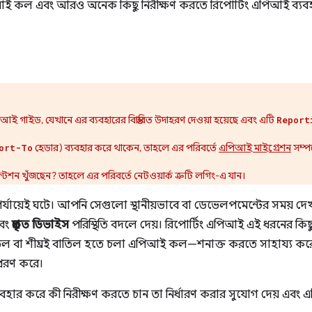
পিআই কল এবং আরও অনেক কিছু নিরীক্ষণ করতে রিপোর্টিং এপিআই ব্যব
 গাইড, যেখানে এর ব্যবহারের বিস্তারিত উদাহরণ দেওয়া হয়েছে এবং এটি
Report
হেডার) ব্যবহার করে থাকেন, তাহলে এর পরিবর্তে
এপিআই মাইগ্রেশন
সম্পর
ort-To
টেশন খুঁজছেন? তাহলে এর পরিবর্তে নেটওয়ার্ক ত্রুটি লগিং-এ যান।
শন পর্যায়েই ঘটে। আপনি সেগুলো স্থানীয়ভাবে বা ডেভেলপমেন্টের সময় 
বং
প্রকৃত ডিভাইস
পরিস্থিতি বদলে দেয়। রিপোর্টিং এপিআই এই ধরনের কিছু 
িল বা শীঘ্রই বাতিল হতে চলা এপিআই কল—শনাক্ত করতে সাহায্য 
প্রেরণ করে।
ার করে কী নিরীক্ষণ করতে চান তা নির্ধারণ করার সুযোগ দেয় এবং 