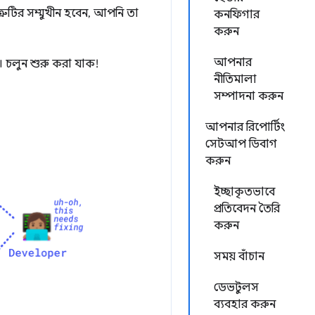
ুটির সম্মুখীন হবেন, আপনি তা
কনফিগার
করুন
আপনার
 চলুন শুরু করা যাক!
নীতিমালা
সম্পাদনা করুন
আপনার রিপোর্টিং
সেটআপ ডিবাগ
করুন
ইচ্ছাকৃতভাবে
প্রতিবেদন তৈরি
করুন
সময় বাঁচান
ডেভটুলস
ব্যবহার করুন