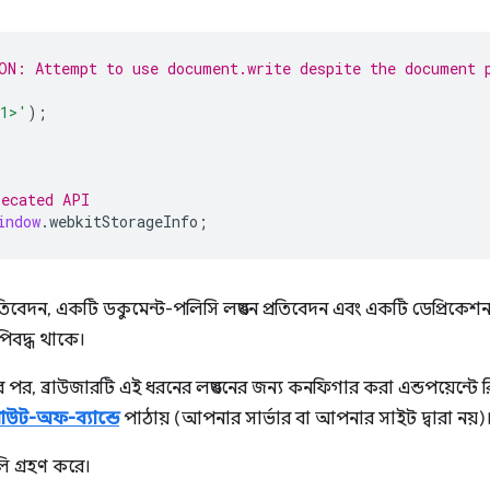
ON: Attempt to use document.write despite the document 
h1>'
);
recated API
indow
.
webkitStorageInfo
;
রতিবেদন, একটি ডকুমেন্ট-পলিসি লঙ্ঘন প্রতিবেদন এবং একটি ডেপ্রিকেশন
িবদ্ধ থাকে।
বের পর, ব্রাউজারটি এই ধরনের লঙ্ঘনের জন্য কনফিগার করা এন্ডপয়েন্টে র
উট-অফ-ব্যান্ডে
পাঠায় (আপনার সার্ভার বা আপনার সাইট দ্বারা নয়)
লি গ্রহণ করে।