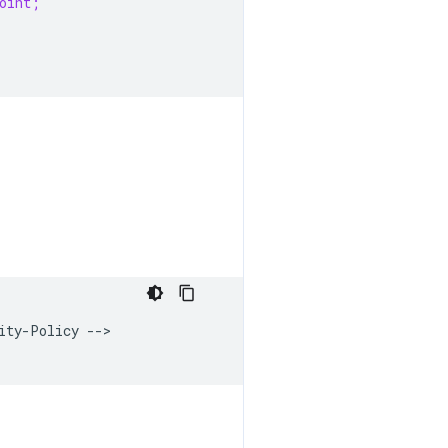
oint;
ty-Policy -->
