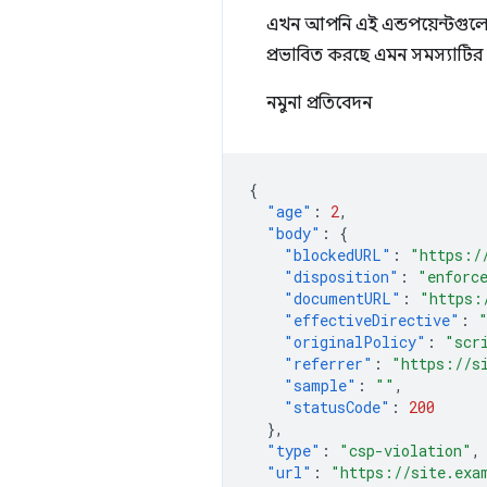
এখন আপনি এই এন্ডপয়েন্টগুলো
প্রভাবিত করছে এমন সমস্যাটির 
নমুনা প্রতিবেদন
{
"age"
:
2
,
"body"
:
{
"blockedURL"
:
"https:/
"disposition"
:
"enforc
"documentURL"
:
"https:
"effectiveDirective"
:
"originalPolicy"
:
"scr
"referrer"
:
"https://s
"sample"
:
""
,
"statusCode"
:
200
},
"type"
:
"csp-violation"
,
"url"
:
"https://site.exa