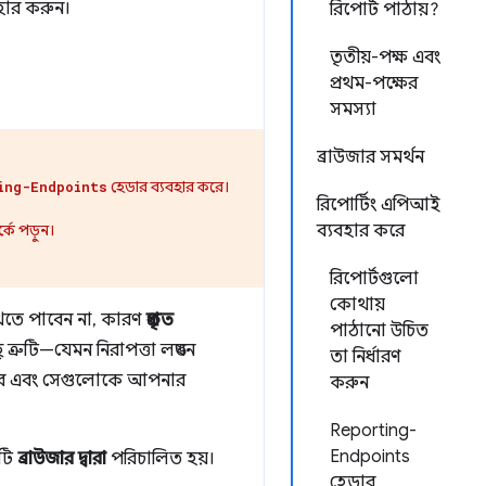
হার করুন।
রিপোর্ট পাঠায়?
তৃতীয়-পক্ষ এবং
প্রথম-পক্ষের
সমস্যা
ব্রাউজার সমর্থন
হেডার ব্যবহার করে।
ing-Endpoints
রিপোর্টিং এপিআই
্কে পড়ুন।
ব্যবহার করে
রিপোর্টগুলো
কোথায়
দেখতে পাবেন না, কারণ
প্রকৃত
পাঠানো উচিত
ত্রুটি—যেমন নিরাপত্তা লঙ্ঘন
তা নির্ধারণ
করে এবং সেগুলোকে আপনার
করুন
Reporting-
Endpoints
এটি
ব্রাউজার দ্বারা
পরিচালিত হয়।
হেডার