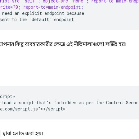
cript-src 'self'; object-src 'none'; report-to main-endp
write=?0; report-to=main-endpoint;
need
an
explicit
endpoint
sent
to
the
`
default
`
 আপনার কিছু ব্যবহারকারীর ক্ষেত্রে এই নীতিমালাগুলো লঙ্ঘিত হয়।
cript>

load a script that's forbidden as per the Content-Securi
দ্বারা লোড করা হয়।