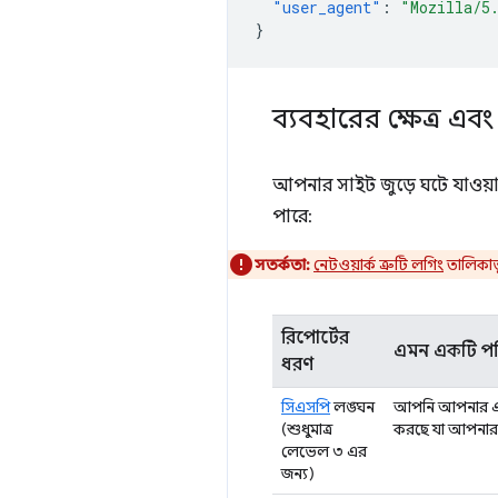
"user_agent"
:
"Mozilla/5
}
ব্যবহারের ক্ষেত্র এবং 
আপনার সাইট জুড়ে ঘটে যাওয়া ব
পারে:
সতর্কতা:
নেটওয়ার্ক ত্রুটি লগিং
তালিকাভু
রিপোর্টের
এমন একটি পরি
ধরণ
সিএসপি
লঙ্ঘন
আপনি আপনার 
(শুধুমাত্র
করছে যা আপনার C
লেভেল ৩ এর
জন্য)