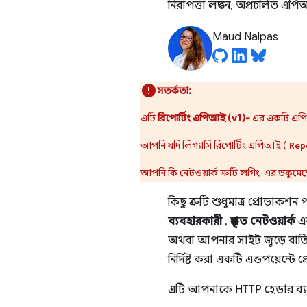
নিরাপত্তা লঙ্ঘন, অপ্রচলিত এ
Maud Nalpas
সতর্কতা:
এটি
রিপোর্টিং এপিআই (v1)-
এর একটি এপিআই
আপনি যদি লিগ্যাসি রিপোর্টিং এপিআই (
Rep
আপনি কি
নেটওয়ার্ক ত্রুটি লগিং-এর
ডকুমেন্
কিছু ত্রুটি শুধুমাত্র প্রোডাক
ব্যবহারকারী
,
প্রকৃত নেটওয়ার্ক
এ
অথবা আপনার সাইট জুড়ে বাত
নির্দিষ্ট করা একটি এন্ডপয়েন্টে 
এটি আপনাকে HTTP হেডার ব্যবহ