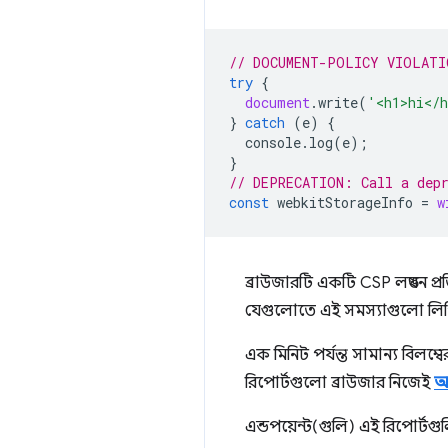
// DOCUMENT-POLICY VIOLATI
try
{
document
.
write
(
'<h1>hi</
}
catch
(
e
)
{
console
.
log
(
e
);
}
// DEPRECATION: Call a dep
const
webkitStorageInfo
=
w
ব্রাউজারটি একটি CSP লঙ্ঘন প্
যেগুলোতে এই সমস্যাগুলো লিপ
এক মিনিট পর্যন্ত সামান্য বিলম্
রিপোর্টগুলো ব্রাউজার নিজেই
আ
এন্ডপয়েন্ট(গুলি) এই রিপোর্টগু