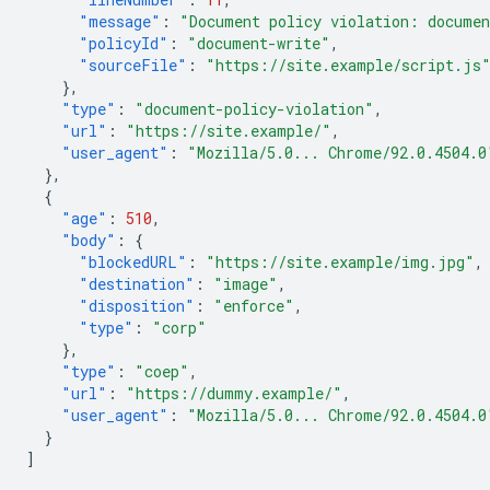
"message"
:
"Document policy violation: documen
"policyId"
:
"document-write"
,
"sourceFile"
:
"https://site.example/script.js
},
"type"
:
"document-policy-violation"
,
"url"
:
"https://site.example/"
,
"user_agent"
:
"Mozilla/5.0... Chrome/92.0.4504.0
},
{
"age"
:
510
,
"body"
:
{
"blockedURL"
:
"https://site.example/img.jpg"
,
"destination"
:
"image"
,
"disposition"
:
"enforce"
,
"type"
:
"corp"
},
"type"
:
"coep"
,
"url"
:
"https://dummy.example/"
,
"user_agent"
:
"Mozilla/5.0... Chrome/92.0.4504.0
}
]