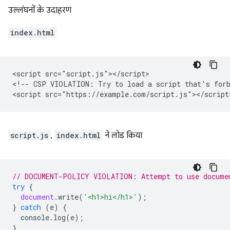
उल्लंघनों के उदाहरण
index.html
<script src="script.js"></script>

<!-- CSP VIOLATION: Try to load a script that's forb
script.js
,
index.html
ने लोड किया
// DOCUMENT-POLICY VIOLATION: Attempt to use docume
try
{
document
.
write
(
'<h1>hi</h1>'
);
}
catch
(
e
)
{
console
.
log
(
e
);
}