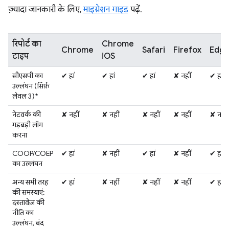
ज़्यादा जानकारी के लिए,
माइग्रेशन गाइड
पढ़ें.
रिपोर्ट का
Chrome
Chrome
Safari
Firefox
Edg
टाइप
iOS
सीएसपी का
✔ हां
✔ हां
✔ हां
✘ नहीं
✔ हां
उल्लंघन (सिर्फ़
लेवल 3)*
नेटवर्क की
✘ नहीं
✘ नहीं
✘ नहीं
✘ नहीं
✘ नहीं
गड़बड़ी लॉग
करना
COOP/COEP
✔ हां
✘ नहीं
✔ हां
✘ नहीं
✔ हां
का उल्लंघन
अन्य सभी तरह
✔ हां
✘ नहीं
✘ नहीं
✘ नहीं
✔ हां
की समस्याएं:
दस्तावेज़ की
नीति का
उल्लंघन, बंद