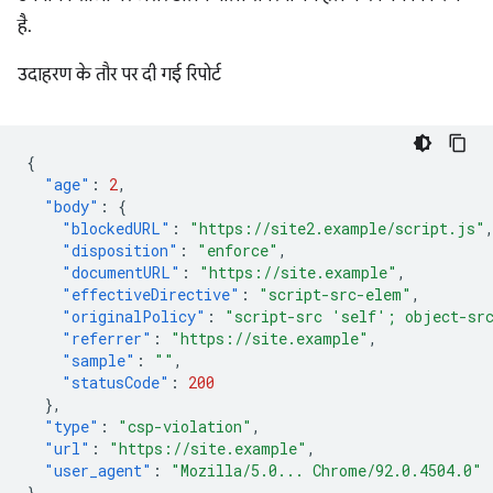
है.
उदाहरण के तौर पर दी गई रिपोर्ट
{
"age"
:
2
,
"body"
:
{
"blockedURL"
:
"https://site2.example/script.js"
"disposition"
:
"enforce"
,
"documentURL"
:
"https://site.example"
,
"effectiveDirective"
:
"script-src-elem"
,
"originalPolicy"
:
"script-src 'self'; object-sr
"referrer"
:
"https://site.example"
,
"sample"
:
""
,
"statusCode"
:
200
},
"type"
:
"csp-violation"
,
"url"
:
"https://site.example"
,
"user_agent"
:
"Mozilla/5.0... Chrome/92.0.4504.0"
}