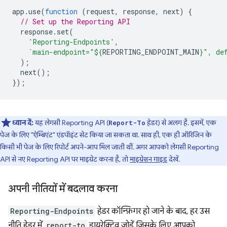
app
.
use
(
function
(
request
,
response
,
next
)
{
// Set up the Reporting API
response
.
set
(
'Reporting-Endpoints'
,
`main-endpoint="
${
REPORTING_ENDPOINT_MAIN
}
", de
);
next
();
});
ध्यान दें:
यह लेगसी Reporting API (
हेडर) से अलग है. इसमें, एक
Report-To
पेज के लिए "ऐम्बिएंट" एंडपॉइंट सेट किया जा सकता था. साथ ही, एक ही ऑरिजिन के
किसी भी पेज के लिए रिपोर्ट अपने-आप मिल जाती थीं. अगर आपको लेगसी Reporting
API से नए Reporting API पर माइग्रेट करना है, तो
माइग्रेशन गाइड
देखें.
अपनी नीतियों में बदलाव करना
Reporting-Endpoints
हेडर कॉन्फ़िगर हो जाने के बाद, हर उस
नीति हेडर में
report-to
डायरेक्टिव जोड़ें जिसके लिए आपको