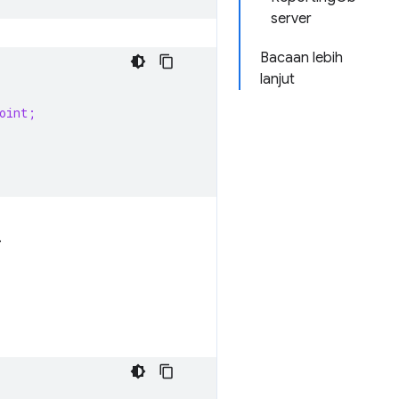
server
Bacaan lebih
lanjut
oint;
.