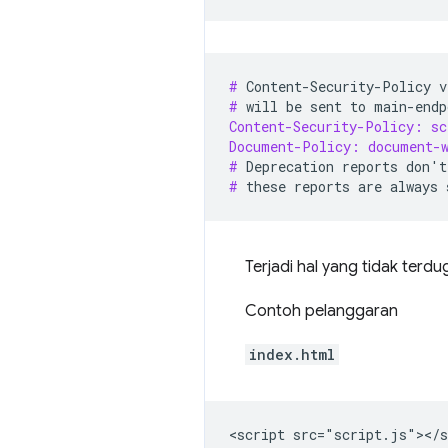
# 
Content-Security-Policy
v
# 
will
be
sent
to
Content-Security-Policy: s
Document-Policy: document-
# 
Deprecation
reports
don
'
t
# 
these
reports
are
always
Terjadi hal yang tidak terd
Contoh pelanggaran
index.html
<script src="script.js"></s