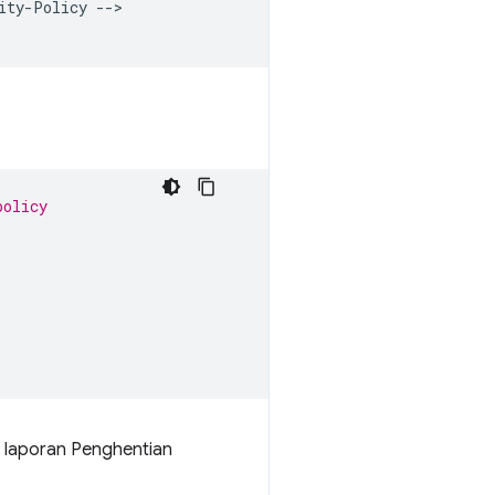
ty-Policy -->

policy
 laporan Penghentian