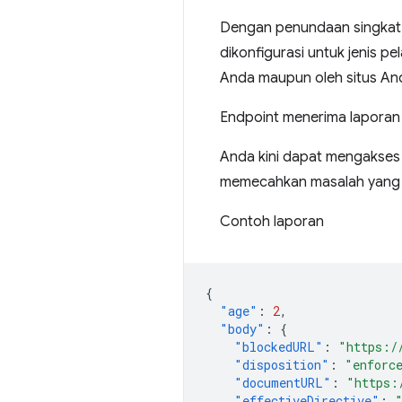
Dengan penundaan singkat
dikonfigurasi untuk jenis pe
Anda maupun oleh situs An
Endpoint menerima laporan i
Anda kini dapat mengakses 
memecahkan masalah yang
Contoh laporan
{
"age"
:
2
,
"body"
:
{
"blockedURL"
:
"https:/
"disposition"
:
"enforc
"documentURL"
:
"https:
"effectiveDirective"
: