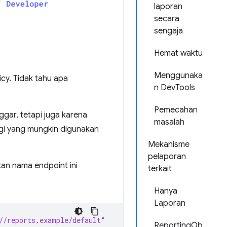
laporan
secara
sengaja
Hemat waktu
Menggunaka
cy. Tidak tahu apa
n DevTools
Pemecahan
gar, tetapi juga karena
masalah
agi yang mungkin digunakan
Mekanisme
pelaporan
an nama endpoint ini
terkait
Hanya
Laporan
//reports.example/default"
ReportingOb