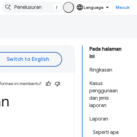
/
Masuk
Pada halaman
ini
Ringkasan
Kasus
formasi ini membantu?
penggunaan
an
dan jenis
laporan
Laporan
Seperti apa