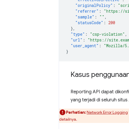
"originalPolicy"
:
"scr
"referrer"
:
"https://s
"sample"
:
""
,
"statusCode"
:
200
},
"type"
:
"csp-violation"
,
"url"
:
"https://site.exa
"user_agent"
:
"Mozilla/5
}
Kasus penggunaan 
Reporting API dapat dikonf
yang terjadi di seluruh situs
Perhatian:
Network Error Logging
detailnya.