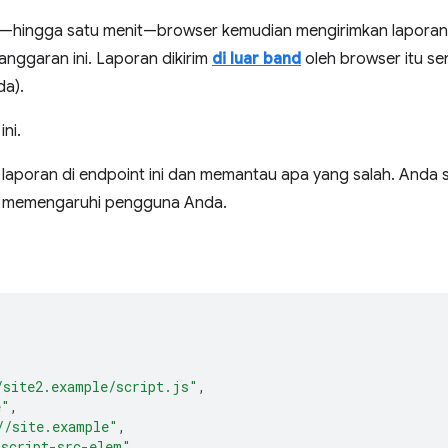
—hingga satu menit—browser kemudian mengirimkan laporan
langgaran ini. Laporan dikirim
di luar band
oleh browser itu sen
da).
ni.
laporan di endpoint ini dan memantau apa yang salah. Anda s
 memengaruhi pengguna Anda.
/site2.example/script.js"
,
e"
,
//site.example"
,
"script-src-elem"
,