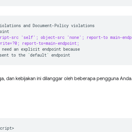
iolations
and
Document-Policy
cript-src 'self'; object-src 'none'; report-to main-endp
write=?0; report-to=main-endpoint;
need
an
explicit
endpoint
sent
to
the
`
default
`
uga, dan kebijakan ini dilanggar oleh beberapa pengguna Anda
cript>
