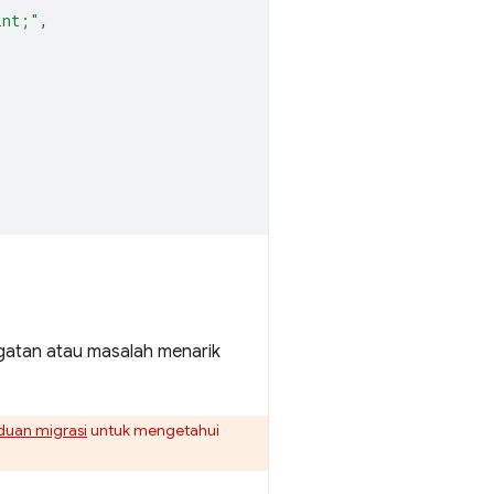
int;"
,
gatan atau masalah menarik
duan migrasi
untuk mengetahui