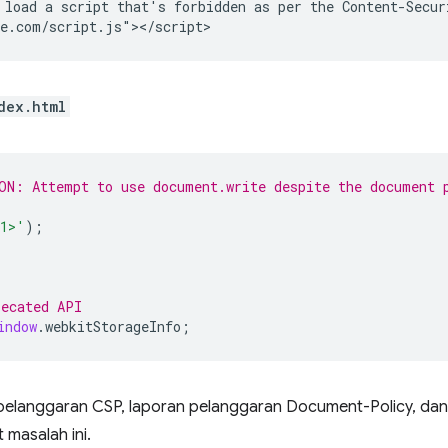
load a script that's forbidden as per the Content-Securi
dex.html
ON: Attempt to use document.write despite the document 
h1>'
);
recated API
indow
.
webkitStorageInfo
;
elanggaran CSP, laporan pelanggaran Document-Policy, dan
masalah ini.