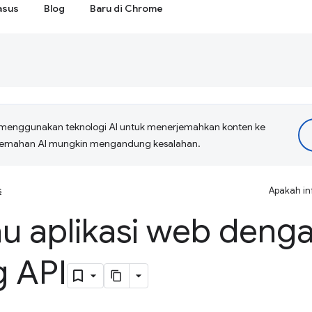
asus
Blog
Baru di Chrome
menggunakan teknologi AI untuk menerjemahkan konten ke
erjemahan AI mungkin mengandung kesalahan.
s
Apakah in
 aplikasi web deng
g API