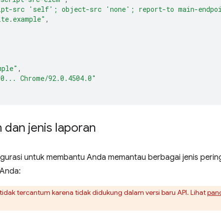
ipt-src 'self'; object-src 'none'; report-to main-endpo
ite.example"
,
mple"
,
.0... Chrome/92.0.4504.0"
dan jenis laporan
igurasi untuk membantu Anda memantau berbagai jenis perin
 Anda:
tidak tercantum karena tidak didukung dalam versi baru API. Lihat
pan