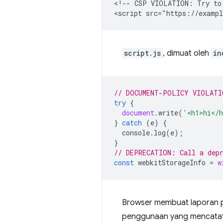
<!-- CSP VIOLATION: Try to 
script.js
, dimuat oleh
in
// DOCUMENT-POLICY VIOLATI
try
{
document
.
write
(
'<h1>hi</
}
catch
(
e
)
{
console
.
log
(
e
);
}
// DEPRECATION: Call a dep
const
webkitStorageInfo
=
w
Browser membuat laporan p
penggunaan yang mencatat 