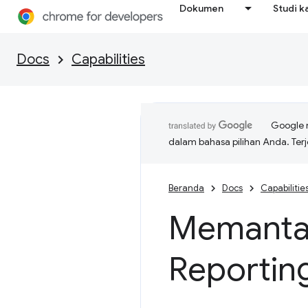
Dokumen
Studi k
Docs
Capabilities
Google 
dalam bahasa pilihan Anda. T
Beranda
Docs
Capabilitie
Memantau
Reportin