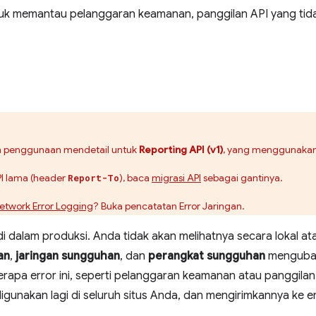
uk memantau pelanggaran keamanan, panggilan API yang tida
oh penggunaan mendetail untuk
Reporting API (v1)
, yang menggunaka
I lama (header
), baca
migrasi API
sebagai gantinya.
Report-To
etwork Error Logging
? Buka pencatatan Error Jaringan.
di dalam produksi. Anda tidak akan melihatnya secara lokal
an
,
jaringan sungguhan
, dan
perangkat sungguhan
mengubah
pa error ini, seperti pelanggaran keamanan atau panggilan
digunakan lagi di seluruh situs Anda, dan mengirimkannya ke 