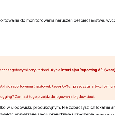
aportowania do monitorowania naruszeń bezpieczeństwa, wyc
I ze szczegółowymi przykładami użycia
interfejsu Reporting API (wersj
su API do raportowania (nagłówek
), przeczytaj artykuł o
migra
Report-To
Logging
? Zamiast tego przejdź do logowania błędów sieci.
ylko w środowisku produkcyjnym. Nie zobaczysz ich lokalnie 
ownicy
,
prawdziwe sieci
i
prawdziwe urządzenia
zmieniają g