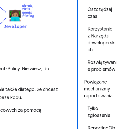
Oszczędzaj
czas
Korzystanie
z Narzędzi
deweloperski
ch
Rozwiązywani
t-Policy. Nie wiesz, do
e problemów
Powiązane
mechanizmy
le także dlatego, że chcesz
raportowania
baza kodu.
Tylko
ońcowych za pomocą
zgłoszenie
ReportingOb