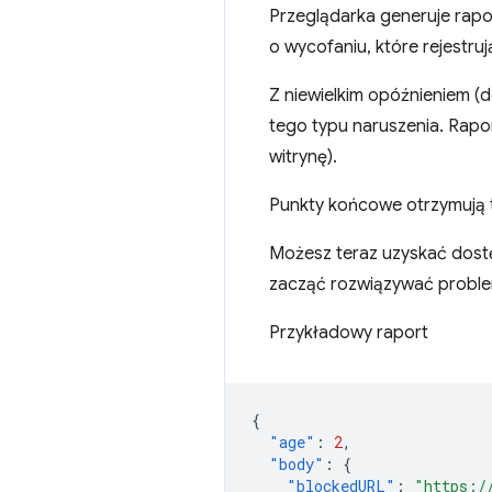
Przeglądarka generuje rapo
o wycofaniu, które rejestruj
Z niewielkim opóźnieniem 
tego typu naruszenia. Rapo
witrynę).
Punkty końcowe otrzymują t
Możesz teraz uzyskać dost
zacząć rozwiązywać proble
Przykładowy raport
{
"age"
:
2
,
"body"
:
{
"blockedURL"
:
"https:/