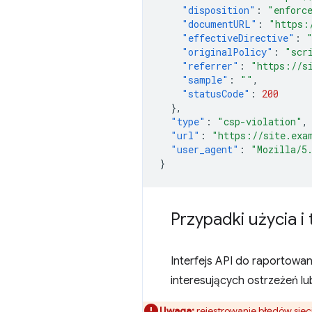
"disposition"
:
"enforc
"documentURL"
:
"https:
"effectiveDirective"
:
"originalPolicy"
:
"scr
"referrer"
:
"https://s
"sample"
:
""
,
"statusCode"
:
200
},
"type"
:
"csp-violation"
,
"url"
:
"https://site.exa
"user_agent"
:
"Mozilla/5
}
Przypadki użycia i
Interfejs API do raportowa
interesujących ostrzeżeń lu
Uwaga:
rejestrowanie błędów siec