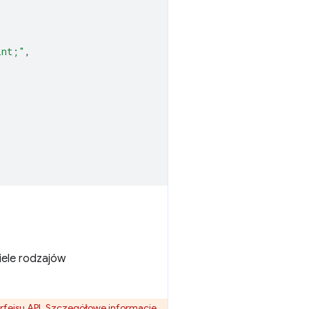
int;"
,
iele rodzajów
terfejsu API. Szczegółowe informacje