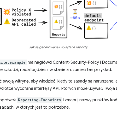
Jak są generowane i wysyłane raporty.
site.example
ma nagłówki Content-Security-Policy i Documen
e szkodzi, nadal będziesz w stanie zrozumieć ten przykład.
swoją witrynę, aby wiedzieć, kiedy te zasady są naruszane, a
krótce wycofane interfejsy API, których może używać Twoja 
 nagłówek
Reporting-Endpoints
i zmapuj nazwy punktów k
adach, w których jest to potrzebne.