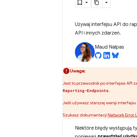
Używaj interfejsu API do r
API i innych zdarzeń.
Maud Nalpas
Uwaga:
Jest to przewodnik po interfejsie AP
.
Reporting-Endpoints
Jeśli używasz starszej wersji interfej
Szukasz dokumentacji
Network Error 
Niektóre błędy występują t
ponieważ
prawdziwi użytk