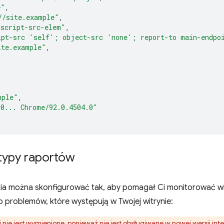
e"
,
//site.example"
,
"script-src-elem"
,
ipt-src 'self'; object-src 'none'; report-to main-endpo
ite.example"
,
mple"
,
.0... Chrome/92.0.4504.0"
 typy raportów
nia można skonfigurować tak, aby pomagał Ci monitorować w
b problemów, które występują w Twojej witrynie:
i
nie jest wymienione, ponieważ nie jest obsługiwane w nowej wersji in