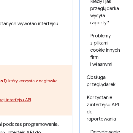
Kiedy i jak
przeglądarka
wysyła
raporty?
ofanych wywołań interfejsu
Problemy
z plikami
cookie innych
firm
i własnymi
Obsługa
a 1)
, który korzysta z nagłówka
przeglądarek
Korzystanie
cji interfejsu API
.
z interfejsu API
do
raportowania
ani podczas programowania,
Decydowanie
rę. Interfejs API do