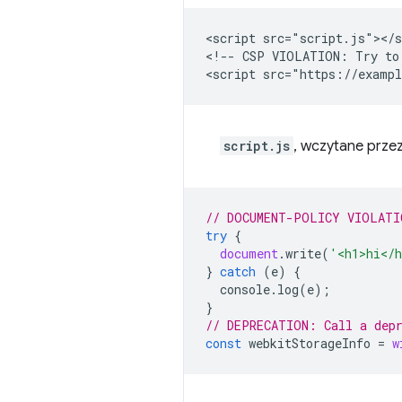
<script src="script.js"></s
<!-- CSP VIOLATION: Try to 
script.js
, wczytane prze
// DOCUMENT-POLICY VIOLATI
try
{
document
.
write
(
'<h1>hi</
}
catch
(
e
)
{
console
.
log
(
e
);
}
// DEPRECATION: Call a dep
const
webkitStorageInfo
=
w