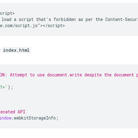
cript>

load a script that's forbidden as per the Content-Securi
z
index.html
ON: Attempt to use document.write despite the document 
h1>'
);
recated API
indow
.
webkitStorageInfo
;