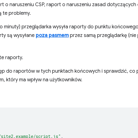
rt o naruszeniu CSP, raport o naruszeniu zasad dotyczących
ą te problemy.
(do minuty) przeglądarka wysyła raporty do punktu końcoweg
rty są wysyłane
poza pasmem
przez samą przeglądarkę (nie 
e raporty.
ęp do raportów w tych punktach końcowych i sprawdzić, co p
m, który ma wpływ na użytkowników.
/site2.example/script.js"
,