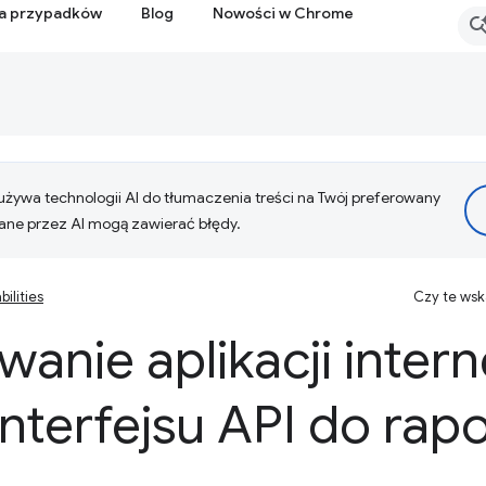
ia przypadków
Blog
Nowości w Chrome
żywa technologii AI do tłumaczenia treści na Twój preferowany
ne przez AI mogą zawierać błędy.
ilities
Czy te ws
anie aplikacji inter
nterfejsu API do rap