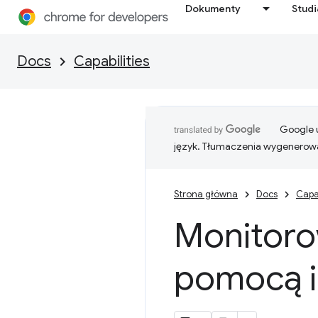
Dokumenty
Stud
Docs
Capabilities
Google u
język. Tłumaczenia wygenerowa
Strona główna
Docs
Capab
Monitorow
pomocą i