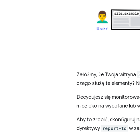
Załóżmy, że Twoja witryna
czego służą te elementy? Ni
Decydujesz się monitorować 
mieć oko na wycofane lub w
Aby to zrobić, skonfiguruj
dyrektywy
report-to
w zas