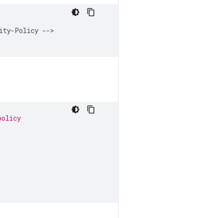
ty-Policy -->

policy