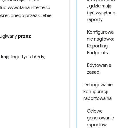
, gdzie mają
ub wywołania interfejsu
być wysyłane
 określonego przez Ciebie
raporty
Konfigurowa
ługiwany
przez
nie nagłówka
Reporting-
Endpoints
kają tego typu błędy,
Edytowanie
zasad
Debugowanie
konfiguracji
raportowania
Celowe
generowanie
raportów