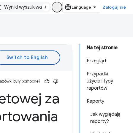
/
Zaloguj się
Na tej stronie
Przegląd
Przypadki
użycia i typy
kazówki były pomocne?
raportów
netowej za
Raporty
ortowania
Jak wyglądają
raporty?