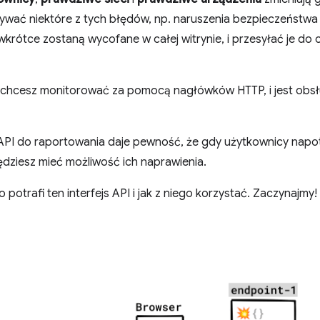
ać niektóre z tych błędów, np. naruszenia bezpieczeństwa l
wkrótce zostaną wycofane w całej witrynie, i przesyłać je do
o chcesz monitorować za pomocą nagłówków HTTP, i jest obs
 API do raportowania daje pewność, że gdy użytkownicy napot
ędziesz mieć możliwość ich naprawienia.
 potrafi ten interfejs API i jak z niego korzystać. Zaczynajmy!