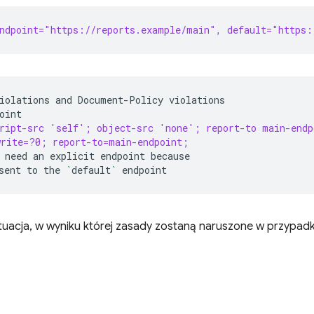
ndpoint="https://reports.example/main", default="https:
iolations
and
Document-Policy
cript-src 'self'; object-src 'none'; report-to main-endp
write=?0; report-to=main-endpoint;
need
an
explicit
endpoint
sent
to
the
`
default
`
tuacja, w wyniku której zasady zostaną naruszone w przypad