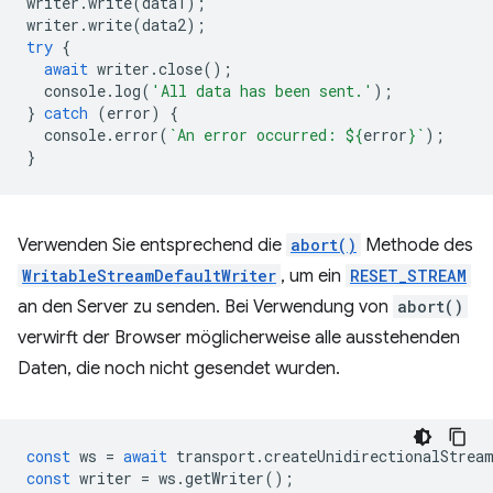
writer
.
write
(
data1
);
writer
.
write
(
data2
);
try
{
await
writer
.
close
();
console
.
log
(
'All data has been sent.'
);
}
catch
(
error
)
{
console
.
error
(
`An error occurred: 
${
error
}
`
);
}
Verwenden Sie entsprechend die
abort()
Methode des
WritableStreamDefaultWriter
, um ein
RESET_STREAM
an den Server zu senden. Bei Verwendung von
abort()
verwirft der Browser möglicherweise alle ausstehenden
Daten, die noch nicht gesendet wurden.
const
ws
=
await
transport
.
createUnidirectionalStrea
const
writer
=
ws
.
getWriter
();