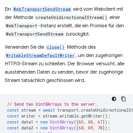
Ein
WebTransportSendStream
wird vom Webclient mit
der Methode
createUnidirectionalStream()
einer
WebTransport
-Instanz erstellt, die ein Promise für den
WebTransportSendStream
zurückgibt.
Verwenden Sie die
close()
Methode des
WritableStreamDefaultWriter
, um den zugehörigen
HTTP/3-Stream zu schließen. Der Browser versucht, alle
ausstehenden Daten zu senden, bevor der zugehörige
Stream tatsächlich geschlossen wird.
// Send two Uint8Arrays to the server.
const
stream
=
await
transport
.
createUnidirectionalS
const
writer
=
stream
.
writable
.
getWriter
();
const
data1
=
new
Uint8Array
([
65
,
66
,
67
]);
const
data2
=
new
Uint8Array
([
68
,
69
,
70
]);