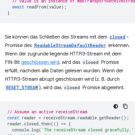
// value is an instance of WebTransportReceiveStre
await
readFrom
(
value
);
}
Sie können das Schließen des Streams mit dem
closed
-
Promise des
ReadableStreamDefaultReader
erkennen.
Wenn der zugrunde liegende HTTP/3-Stream mit dem
FIN-Bit
geschlossen wird
, wird das
closed
Promise
erfüllt, nachdem alle Daten gelesen wurden. Wenn der
HTTP/3-Stream abrupt geschlossen wird (z. B. durch
RESET_STREAM
), wird das
closed
Promise abgelehnt.
// Assume an active receiveStream
const
reader
=
receiveStream
.
readable
.
getReader
();
reader
.
closed
.
then
(()
=
>
{
console
.
log
(
'The receiveStream closed gracefully.'