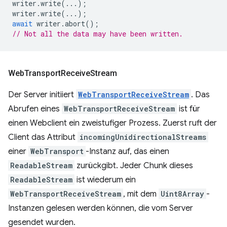
writer
.
write
(...);
writer
.
write
(...);
await
writer
.
abort
();
// Not all the data may have been written.
Web
Transport
Receive
Stream
Der Server initiiert
WebTransportReceiveStream
. Das
Abrufen eines
WebTransportReceiveStream
ist für
einen Webclient ein zweistufiger Prozess. Zuerst ruft der
Client das Attribut
incomingUnidirectionalStreams
einer
WebTransport
-Instanz auf, das einen
ReadableStream
zurückgibt. Jeder Chunk dieses
ReadableStream
ist wiederum ein
WebTransportReceiveStream
, mit dem
Uint8Array
-
Instanzen gelesen werden können, die vom Server
gesendet wurden.