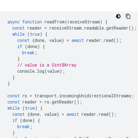
async
function
readFrom
(
receiveStream
)
{
const
reader
=
receiveStream
.
readable
.
getReader
();
while
(
true
)
{
const
{
done
,
value
}
=
await
reader
.
read
();
if
(
done
)
{
break
;
}
// value is a Uint8Array
console
.
log
(
value
);
}
}
const
rs
=
transport
.
incomingUnidirectionalStreams
;
const
reader
=
rs
.
getReader
();
while
(
true
)
{
const
{
done
,
value
}
=
await
reader
.
read
();
if
(
done
)
{
break
;
}