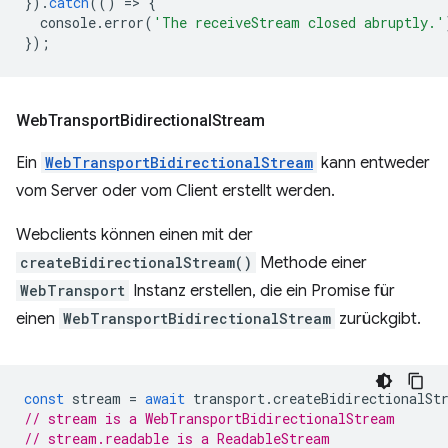
}).
catch
(()
=
>
{
console
.
error
(
'The receiveStream closed abruptly.'
});
Web
Transport
Bidirectional
Stream
Ein
WebTransportBidirectionalStream
kann entweder
vom Server oder vom Client erstellt werden.
Webclients können einen mit der
createBidirectionalStream()
Methode einer
WebTransport
Instanz erstellen, die ein Promise für
einen
WebTransportBidirectionalStream
zurückgibt.
const
stream
=
await
transport
.
createBidirectionalSt
// stream is a WebTransportBidirectionalStream
// stream.readable is a ReadableStream