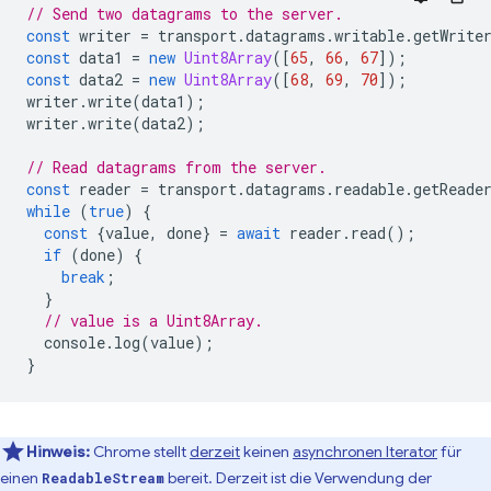
// Send two datagrams to the server.
const
writer
=
transport
.
datagrams
.
writable
.
getWrite
const
data1
=
new
Uint8Array
([
65
,
66
,
67
]);
const
data2
=
new
Uint8Array
([
68
,
69
,
70
]);
writer
.
write
(
data1
);
writer
.
write
(
data2
);
// Read datagrams from the server.
const
reader
=
transport
.
datagrams
.
readable
.
getReade
while
(
true
)
{
const
{
value
,
done
}
=
await
reader
.
read
();
if
(
done
)
{
break
;
}
// value is a Uint8Array.
console
.
log
(
value
);
}
Hinweis:
Chrome stellt
derzeit
keinen
asynchronen Iterator
für
einen
bereit. Derzeit ist die Verwendung der
ReadableStream