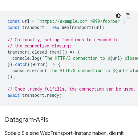
const
url
=
'https://example.com:4999/foo/bar'
;
const
transport
=
new
WebTransport
(
url
);
// Optionally, set up functions to respond to
// the connection closing:
transport
.
closed
.
then
(()
=
>
{
console
.
log
(
`The HTTP/3 connection to 
${
url
}
 close
}).
catch
((
error
)
=
>
{
console
.
error
(
`The HTTP/3 connection to 
${
url
}
 clo
});
// Once .ready fulfills, the connection can be used.
await
transport
.
ready
;
Datagram-APIs
Sobald Sie eine WebTransport-Instanz haben, die mit