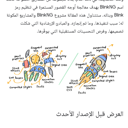
اسم BlinkNG بهدف معالجة أوجه القصور المستمرة في تنظيم رمز
Blink وبنائه. ستتناول هذه المقالة مشروع BlinkNG والمشاريع المكونة
له: سبب تنفيذها، وما تم إنجازه، والمبادئ الإرشادية التي شكلت
تصميمها، وفرص التحسينات المستقبلية التي يوفّرها.
العرض قبل الإصدار الأحدث