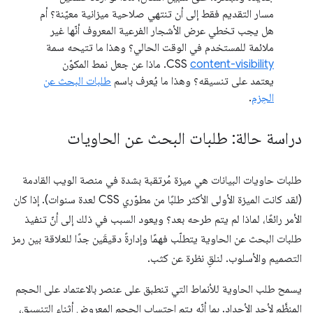
مسار التقديم فقط إلى أن تنتهي صلاحية ميزانية معيّنة؟ أم
هل يجب تخطي عرض الأشجار الفرعية المعروف أنّها غير
ملائمة للمستخدم في الوقت الحالي؟ وهذا ما تتيحه سمة
content-visibility
CSS
. ماذا عن جعل نمط المكوّن
يعتمد على تنسيقه؟ وهذا ما يُعرف باسم
طلبات البحث عن
الحِزم
.
دراسة حالة: طلبات البحث عن الحاويات
طلبات حاويات البيانات هي ميزة مُرتقبة بشدة في منصة الويب القادمة
(لقد كانت الميزة الأولى الأكثر طلبًا من مطوّري CSS لعدة سنوات). إذا كان
الأمر رائعًا، لماذا لم يتم طرحه بعد؟ ويعود السبب في ذلك إلى أنّ تنفيذ
طلبات البحث عن الحاوية يتطلّب فهمًا وإدارةً دقيقَين جدًا للعلاقة بين رمز
التصميم والأسلوب. لنلقِ نظرة عن كثب.
يسمح طلب الحاوية للأنماط التي تنطبق على عنصر بالاعتماد على الحجم
المنظَّم لأحد الأجداد. بما أنّه يتم احتساب الحجم المعروض أثناء التنسيق،