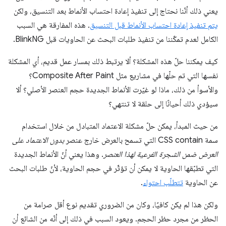
يعني ذلك أنّنا نحتاج إلى تنفيذ إعادة احتساب الأنماط بعد التنسيق، ولكن
يتم تنفيذ إعادة احتساب الأنماط قبل التنسيق
. هذه المفارقة هي السبب
الكامل لعدم تمكّننا من تنفيذ طلبات البحث عن الحاويات قبل BlinkNG.
كيف يمكننا حلّ هذه المشكلة؟ ألا يرتبط ذلك بمسار عمل قديم، أي المشكلة
نفسها التي تم حلّها في مشاريع مثل Composite After Paint؟
والأسوأ من ذلك، ماذا لو غيّرت الأنماط الجديدة حجم العنصر الأصلي؟ ألا
سيؤدي ذلك أحيانًا إلى حلقة لا تنتهي؟
من حيث المبدأ، يمكن حلّ مشكلة الاعتماد المتبادل من خلال استخدام
سمة CSS contain التي تسمح بالعرض خارج عنصر
بدون الاعتماد على
العرض ضمن الشجرة الفرعية لهذا العنصر
. وهذا يعني أنّ الأنماط الجديدة
التي تطبّقها الحاوية لا يمكن أن تؤثّر في حجم الحاوية، لأنّ طلبات البحث
عن الحاوية
تتطلّب احتواء
.
ولكن هذا لم يكن كافيًا، وكان من الضروري تقديم نوع أقل صرامة من
الحظر من مجرد حظر الحجم. ويعود السبب في ذلك إلى أنّه من الشائع أن