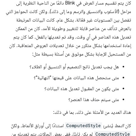
كان يتم تقسيم مسار العرض في Blink دائمًا من الناحية النظرية إلى
مراحل (
الأسلوب
و
التنسيق
و
الرسم
وما إلى ذلك)، ولكن كانت الحواجز التي
تفصل بين المستويات غير فعّالة. بشكل عام، كانت البيانات المرتبطة
بالعرض تتألف من عناصر قابلة للتغيير وطويلة الأمد. كان من الممكن
تعديل هذه العناصر في أي وقت، وقد تم تعديلها بالفعل، كما كان يتم
إعادة استخدامها بشكل متكرر من خلال تعديلات العروض المتعاقبة. كان
من المستحيل الإجابة بشكل موثوق عن أسئلة بسيطة مثل:
هل يجب تعديل ناتج التصميم أو التنسيق أو الطلاء؟
متى ستحصل هذه البيانات على قيمتها "النهائية"؟
متى يكون من المقبول تعديل هذه البيانات؟
متى سيتم حذف هذا العنصر؟
هناك العديد من الأمثلة على ذلك، بما في ذلك:
كان
النمط
يُنشئ
ComputedStyle
استنادًا إلى أوراق الأنماط، ولكنّ
ComputedStyle
لم يكن ثابتًا، ففي بعض الحالات، يتم تعديله من