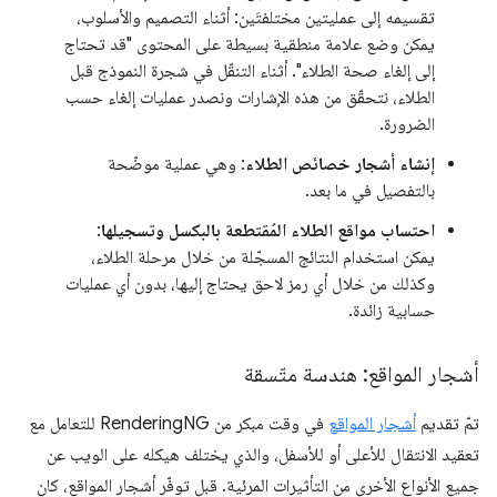
تقسيمه إلى عمليتين مختلفتَين: أثناء التصميم والأسلوب،
يمكن وضع علامة منطقية بسيطة على المحتوى "قد تحتاج
إلى إلغاء صحة الطلاء". أثناء التنقّل في شجرة النموذج قبل
الطلاء، نتحقّق من هذه الإشارات ونصدر عمليات إلغاء حسب
الضرورة.
إنشاء أشجار خصائص الطلاء
: وهي عملية موضّحة
بالتفصيل في ما بعد.
احتساب مواقع الطلاء المُقتطعة بالبكسل وتسجيلها
:
يمكن استخدام النتائج المسجّلة من خلال مرحلة الطلاء،
وكذلك من خلال أي رمز لاحق يحتاج إليها، بدون أي عمليات
حسابية زائدة.
أشجار المواقع: هندسة متّسقة
تمّ تقديم
أشجار المواقع
في وقت مبكر من RenderingNG للتعامل مع
تعقيد الانتقال للأعلى أو للأسفل، والذي يختلف هيكله على الويب عن
جميع الأنواع الأخرى من التأثيرات المرئية. قبل توفّر أشجار المواقع، كان