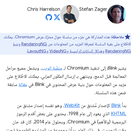
Chris Harrelson
Stefan Zager
ملاحظة:
هذه المشاركة هي جزء من سلسلة حول محرّك عرض Chromium. يمكنك
الاطّلاع على بقية السلسلة لمعرفة المزيد من المعلومات عن
RenderingNG
و
بنية
RenderingNG
و
هياكل البيانات الرئيسية
و
VideoNG
و
LayoutNG
.
يشير
Blink
إلى تنفيذ Chromium لـ
منصّة الويب
، ويشمل جميع مراحل
المعالجة قبل الدمج، وينتهي بـ
إرسال المكوّن المرئي
. يمكنك الاطّلاع على
مزيد من المعلومات حول بنية عرض المحتوى في Blink في
مقالة
سابقة
ضمن هذه السلسلة.
بدأ
Blink
كإصدار مُشتق من
WebKit
، وهو نفسه إصدار مشتق من
KHTML
الذي يعود إلى عام 1998. يحتوي على بعض أقدم الرموز
البرمجية (والأهم) في Chromium، وبحلول عام 2014، كان قد حان
وقت التحديث. في ذلك العام، بدأنا مجموعة من المشاريع الطموحة تحت