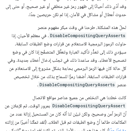
وقد أدّى ذلك أحيانًا إلى ظهور رمز غير منطقي أو غير صحيح، أو حتى إلى
حدوث أعطال أو مشاكل في الأمان، إذا لم نكن حريصين جدًا.
لحلّ هذه المشكلة، طرحنا في وقت مبكر مفهوم عنصر
DisableCompositingQueryAsserts
. في معظم الأحيان، إذا
حاولت الرموز البرمجية الاستعلام عن قرارات وضع الطبقات السابقة،
سيؤدي ذلك إلى تعذُّر تأكيد العبارة وتعطُّل المتصفّح إذا كان في وضع
تصحيح الأخطاء. وقد ساعدنا ذلك في تجنّب إدخال أخطاء جديدة. وفي
كل حالة كان فيها الرمز البرمجي بحاجة بشكل مشروع إلى الاستعلام عن
قرارات الطبقات السابقة، أضفنا رمزًا للسماح بذلك من خلال تخصيص
عنصر
DisableCompositingQueryAsserts
.
كانت خطتنا هي التخلص من جميع عناصر مواقع الاتصال
DisableCompositingQueryAssert
بمرور الوقت، ثم الإعلان عن
أنّ الرمز آمن وصحيح. ولكن تبيّن لنا أنّه كان من المستحيل إزالة عدد من
المكالمات طالما أنّ وضع الطبقات تم قبل الطلاء. (لقد تمكّنا أخيرًا من إزالته
مؤخرًا جدًا
). كان هذا هو السبب الأول الذي تم اكتشافه لمشروع "التركيب