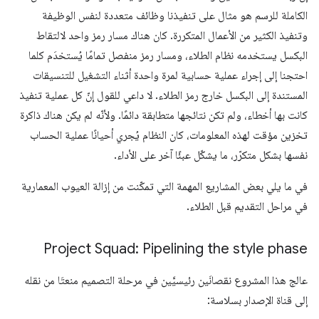
الكاملة للرسم هو مثال على تنفيذنا وظائف متعددة لنفس الوظيفة
وتنفيذ الكثير من الأعمال المتكررة. كان هناك مسار رمز واحد لالتقاط
البكسل يستخدمه نظام الطلاء، ومسار رمز منفصل تمامًا يُستخدَم كلما
احتجنا إلى إجراء عملية حسابية لمرة واحدة أثناء التشغيل للتنسيقات
المستندة إلى البكسل خارج رمز الطلاء. لا داعي للقول إنّ كل عملية تنفيذ
كانت بها أخطاء، ولم تكن نتائجها متطابقة دائمًا. ولأنّه لم يكن هناك ذاكرة
تخزين مؤقت لهذه المعلومات، كان النظام يُجري أحيانًا عملية الحساب
نفسها بشكل متكرّر، ما يشكّل عبئًا آخر على الأداء.
في ما يلي بعض المشاريع المهمة التي تمكّنت من إزالة العيوب المعمارية
في مراحل التقديم قبل الطلاء.
Project Squad: Pipelining the style phase
عالج هذا المشروع نقصانَين رئيسيَّين في مرحلة التصميم منعتَا من نقله
إلى قناة الإصدار بسلاسة: