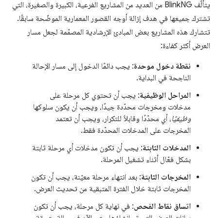
يتألّف BlinkNG من العديد من المشاريع الفرعية، الكبيرة والصغيرة، التي
تشترك جميعها في هدف إزالة أوجه القصور المعمارية الموضّحة سابقًا.
تتشارك هذه المشاريع بعض المبادئ الإرشادية المصمّمة لجعل مسار
العرض أكثر كفاءة:
نقطة دخول موحدة
: يجب دائمًا الدخول إلى مسار الإحالة
الناجحة في البداية.
المراحل الوظيفية
: يجب أن تحتوي كل مرحلة على
مدخلات ومخرجات محدّدة جيدًا، ويجب أن يكون سلوكها
وظيفيًا
، أي محدّدًا وقابلاً للتكرار، ويجب أن تعتمد
المخرجات على المدخلات المحدّدة فقط.
المدخلات الثابتة
: يجب أن تكون مدخلات أي مرحلة ثابتة
بشكل فعّال أثناء تشغيل المرحلة.
المخرجات الثابتة
: بعد انتهاء مرحلة معيّنة، يجب أن تكون
المخرجات ثابتة خلال الفترة المتبقية من تحديث العرض.
اتساق نقاط الفحص
: في نهاية كل مرحلة، يجب أن تكون
بيانات العرض التي تم إنشاؤها حتى الآن في حالة متسقة