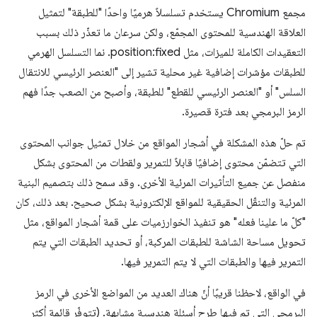
مجمع Chromium يستخدم تسلسلاً هرميًا واحدًا "للطبقة" لتمثيل
العلاقة الهندسية للمحتوى المجمّع، ولكن سرعان ما تعذّر ذلك بسبب
التعقيدات الكاملة للميزات، مثل position:fixed. نما التسلسل الهرمي
للطبقات مؤشرات إضافية غير محلية تشير إلى "العنصر الرئيسي للانتقال
السلس" أو "العنصر الرئيسي للقطع" للطبقة، وأصبح من الصعب جدًا فهم
الرمز البرمجي بعد فترة قصيرة.
تم حلّ هذه المشكلة في أشجار المواقع من خلال تمثيل جوانب المحتوى
التي تتضمّن محتوى إضافيًا قابلاً للتمرير ولقطات من المحتوى بشكل
منفصل عن جميع التأثيرات المرئية الأخرى. وقد سمح ذلك بتصميم البنية
المرئية والتنقّل الحقيقية للمواقع الإلكترونية بشكل صحيح. بعد ذلك، كان
"كلّ ما علينا فعله" هو تنفيذ الخوارزميات على قمة أشجار المواقع، مثل
تحويل مساحة الشاشة للطبقات المركبة، أو تحديد الطبقات التي يتم
التمرير فيها والطبقات التي لا يتم التمرير فيها.
في الواقع، لاحظنا قريبًا أنّ هناك العديد من المواضع الأخرى في الرمز
البرمجي التي تم فيها طرح أسئلة هندسية مشابهة. (تتوفّر قائمة أكثر