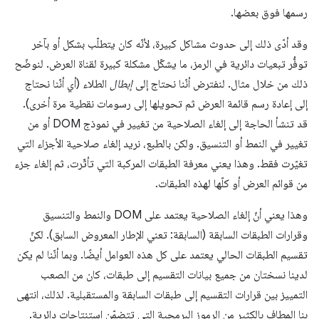
رسمها فوق بعضها.
وقد أدّى ذلك إلى حدوث مشاكل كبيرة، لأنّه كان يتطلّب بشكل أو بآخر
توفُّر تبعيات دائرية في الرمز، ما يشكّل مشكلة كبيرة لقناة العرض. لنوضّح
ذلك من خلال مثال. لنفترض أنّنا نحتاج إلى
إبطال
الطلاء (أي أنّنا نحتاج
إلى إعادة رسم قائمة العرض ثم تحويلها إلى رسومات نقطية مرة أخرى).
قد تنشأ الحاجة إلى إلغاء الصلاحية من تغيير في نموذج DOM أو من
تغيير في النمط أو التنسيق. ولكن بالطبع، نريد إلغاء صلاحية الأجزاء التي
تغيّرت فقط. وهذا يعني معرفة الطبقات المركبة التي تأثّرت، ثم إلغاء جزء
من قوائم العرض أو كلّها لهذه الطبقات.
وهذا يعني أنّ إلغاء الصلاحية يعتمد على DOM والنمط والتنسيق
وقرارات الطبقات السابقة (السابقة: تعني الإطار المعروض السابق). لكنّ
تقسيم الطبقات الحالي يعتمد على كل هذه العوامل أيضًا. وبما أنّنا لم يكن
لدينا نسختان من جميع بيانات التقسيم إلى طبقات، كان من الصعب
التمييز بين قرارات التقسيم إلى طبقات السابقة والمستقبلية. لذلك، انتهى
بنا المطاف بالكثير من الرموز البرمجية التي تتضمّن استنتاجات دائرية.