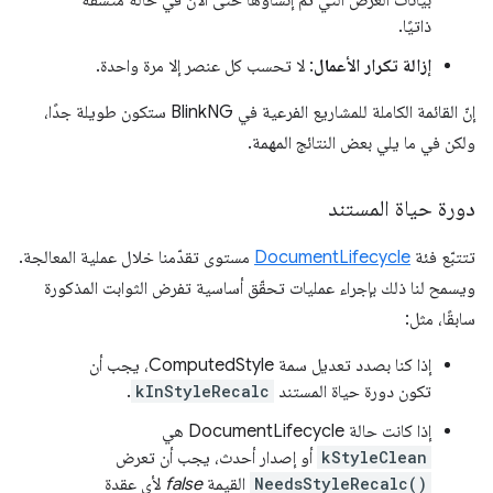
ذاتيًا.
إزالة تكرار الأعمال
: لا تحسب كل عنصر إلا مرة واحدة.
إنّ القائمة الكاملة للمشاريع الفرعية في BlinkNG ستكون طويلة جدًا،
ولكن في ما يلي بعض النتائج المهمة.
دورة حياة المستند
تتتبّع فئة
DocumentLifecycle
مستوى تقدّمنا خلال عملية المعالجة.
ويسمح لنا ذلك بإجراء عمليات تحقّق أساسية تفرض الثوابت المذكورة
سابقًا، مثل:
إذا كنا بصدد تعديل سمة ComputedStyle، يجب أن
تكون دورة حياة المستند
kInStyleRecalc
.
إذا كانت حالة DocumentLifecycle هي
kStyleClean
أو إصدار أحدث، يجب أن تعرض
NeedsStyleRecalc()
القيمة
false
لأي عقدة