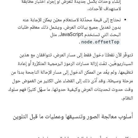
إنشاء وحدات بكسل جديدة للعرض أو إجراء اختبار مطابقة
لاستهداف الأحداث.
نحتاج إلى قيمة محدّثة لاستعلام معيّن يمكن الإجابة عنه
بدون تعديل جميع بيانات العرض. ويشمل ذلك معظم طلبات
البحث التي تستخدم JavaScript، مثل
.
node.offsetTop
تتوفّر الآن نقطتَا دخول فقط إلى مسار العرض، تتوافقان مع هذين
السيناريوهَين. تمّت إزالة مسارات الرموز البرمجية المتكرّرة أو إعادة
تنظيمها، ولم يعُد من الممكن الدخول إلى مسار الإحالة الناجحة بدءًا من
مرحلة وسيطة. وقد أدّى ذلك إلى القضاء على الكثير من الغموض حول
وقت حدوث تحديثات العرض وكيفية حدوثها، ما سهّل كثيرًا فهم سلوك
النظام.
أسلوب معالجة الصور وتنسيقها وعمليات ما قبل التلوين