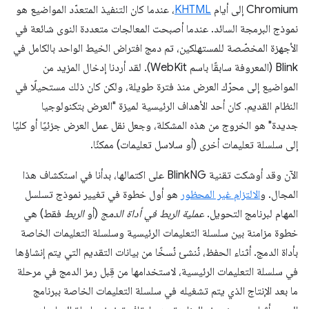
Chromium إلى أيام
KHTML
، عندما كان التنفيذ المتعدّد المواضيع هو
نموذج البرمجة السائد. عندما أصبحت المعالجات متعددة النوى شائعة في
الأجهزة المخصّصة للمستهلكين، تم دمج افتراض الخيط الواحد بالكامل في
Blink (المعروفة سابقًا باسم WebKit). لقد أردنا إدخال المزيد من
المواضيع إلى محرّك العرض منذ فترة طويلة، ولكن كان ذلك مستحيلًا في
النظام القديم. كان أحد الأهداف الرئيسية لميزة "العرض بتكنولوجيا
جديدة" هو الخروج من هذه المشكلة، وجعل نقل عمل العرض جزئيًا أو كليًا
إلى سلسلة تعليمات أخرى (أو سلاسل تعليمات) ممكنًا.
الآن وقد أوشكت تقنية BlinkNG على اكتمالها، بدأنا في استكشاف هذا
المجال. و
الالتزام غير المحظور
هو أول خطوة في تغيير نموذج تسلسل
المهام لبرنامج التحويل.
عملية الربط في أداة الدمج
(أو
الربط
فقط) هي
خطوة مزامنة بين سلسلة التعليمات الرئيسية وسلسلة التعليمات الخاصة
بأداة الدمج. أثناء الحفظ، نُنشئ نُسخًا من بيانات التقديم التي يتم إنشاؤها
في سلسلة التعليمات الرئيسية، لاستخدامها من قِبل رمز الدمج في مرحلة
ما بعد الإنتاج الذي يتم تشغيله في سلسلة التعليمات الخاصة ببرنامج