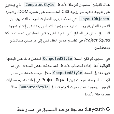
هناك ناتجَان أساسيان لمرحلة الأنماط:
ComputedStyle
، الذي يحتوي
على نتيجة تنفيذ خوارزمية CSS المتسلسلة على شجرة DOM، وشجرة
LayoutObjects
التي تحدّد ترتيب العمليات لمرحلة التنسيق. من
الناحية النظرية، يجب تنفيذ خوارزمية التسلسل بدقة قبل إنشاء شجرة
التنسيق، ولكن في السابق، كان يتم تداخل هاتين العمليتين. نجحت شركة
Project Squad
في تقسيم هذين المقياسَين إلى مرحلتين متتاليتَين
ومفصّلتَين.
في السابق، لم تكن السمة
ComputedStyle
تحصل دائمًا على قيمتها
النهائية أثناء إعادة احتساب الأنماط، فقد حدثت بعض الحالات التي تم
فيها تعديل السمة
ComputedStyle
خلال مرحلة لاحقة من مسار
الإحالة الناجحة. نجحت فِرق Project Squad في إعادة تنظيم مسارات
الرموز البرمجية هذه، بحيث لا يتم تعديل
ComputedStyle
مطلقًا
بعد مرحلة الأنماط.
NG: معالجة مرحلة التنسيق في مسار مُعدّ
Layout