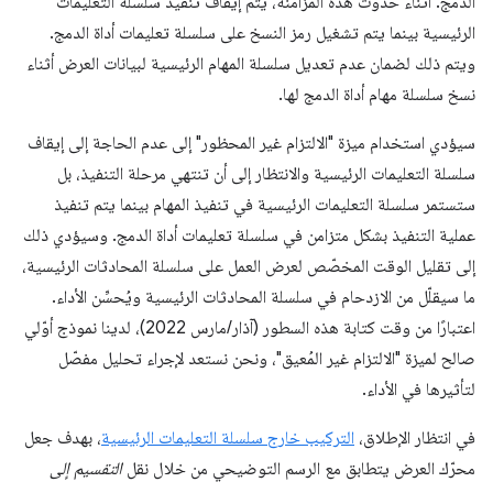
الدمج. أثناء حدوث هذه المزامنة، يتم إيقاف تنفيذ سلسلة التعليمات
الرئيسية بينما يتم تشغيل رمز النسخ على سلسلة تعليمات أداة الدمج.
ويتم ذلك لضمان عدم تعديل سلسلة المهام الرئيسية لبيانات العرض أثناء
نسخ سلسلة مهام أداة الدمج لها.
سيؤدي استخدام ميزة "الالتزام غير المحظور" إلى عدم الحاجة إلى إيقاف
سلسلة التعليمات الرئيسية والانتظار إلى أن تنتهي مرحلة التنفيذ، بل
ستستمر سلسلة التعليمات الرئيسية في تنفيذ المهام بينما يتم تنفيذ
عملية التنفيذ بشكل متزامن في سلسلة تعليمات أداة الدمج. وسيؤدي ذلك
إلى تقليل الوقت المخصّص لعرض العمل على سلسلة المحادثات الرئيسية،
ما سيقلّل من الازدحام في سلسلة المحادثات الرئيسية ويُحسِّن الأداء.
اعتبارًا من وقت كتابة هذه السطور (آذار/مارس 2022)، لدينا نموذج أوّلي
صالح لميزة "الالتزام غير المُعيق"، ونحن نستعد لإجراء تحليل مفصّل
لتأثيرها في الأداء.
في انتظار الإطلاق،
التركيب خارج سلسلة التعليمات الرئيسية
، بهدف جعل
محرّك العرض يتطابق مع الرسم التوضيحي من خلال نقل
التقسيم إلى