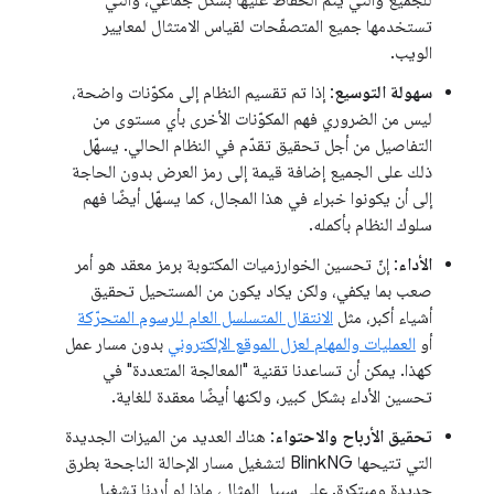
تستخدمها جميع المتصفّحات لقياس الامتثال لمعايير
الويب.
سهولة التوسيع
: إذا تم تقسيم النظام إلى مكوّنات واضحة،
ليس من الضروري فهم المكوّنات الأخرى بأي مستوى من
التفاصيل من أجل تحقيق تقدّم في النظام الحالي. يسهّل
ذلك على الجميع إضافة قيمة إلى رمز العرض بدون الحاجة
إلى أن يكونوا خبراء في هذا المجال، كما يسهّل أيضًا فهم
سلوك النظام بأكمله.
الأداء
: إنّ تحسين الخوارزميات المكتوبة برمز معقد هو أمر
صعب بما يكفي، ولكن يكاد يكون من المستحيل تحقيق
أشياء أكبر، مثل
الانتقال المتسلسل العام للرسوم المتحرّكة
أو
العمليات والمهام لعزل الموقع الإلكتروني
بدون مسار عمل
كهذا. يمكن أن تساعدنا تقنية "المعالجة المتعددة" في
تحسين الأداء بشكل كبير، ولكنها أيضًا معقدة للغاية.
تحقيق الأرباح والاحتواء
: هناك العديد من الميزات الجديدة
التي تتيحها BlinkNG لتشغيل مسار الإحالة الناجحة بطرق
جديدة ومبتكرة. على سبيل المثال، ماذا لو أردنا تشغيل