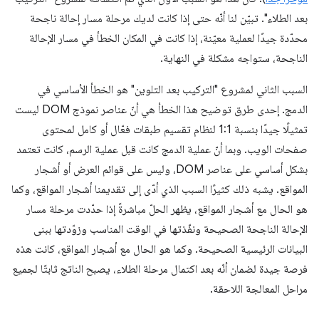
بعد الطلاء". تبيّن لنا أنّه حتى إذا كانت لديك مرحلة مسار إحالة ناجحة
محدّدة جيدًا لعملية معيّنة، إذا كانت في المكان الخطأ في مسار الإحالة
الناجحة، ستواجه مشكلة في النهاية.
السبب الثاني لمشروع "التركيب بعد التلوين" هو الخطأ الأساسي في
الدمج. إحدى طرق توضيح هذا الخطأ هي أنّ عناصر نموذج DOM ليست
تمثيلًا جيدًا بنسبة 1:1 لنظام تقسيم طبقات فعّال أو كامل لمحتوى
صفحات الويب. وبما أنّ عملية الدمج كانت قبل عملية الرسم، كانت تعتمد
بشكل أساسي على عناصر DOM، وليس على قوائم العرض أو أشجار
المواقع. يشبه ذلك كثيرًا السبب الذي أدّى إلى تقديمنا أشجار المواقع، وكما
هو الحال مع أشجار المواقع، يظهر الحلّ مباشرةً إذا حدّدت مرحلة مسار
الإحالة الناجحة الصحيحة ونفّذتها في الوقت المناسب وزوّدتها ببنى
البيانات الرئيسية الصحيحة. وكما هو الحال مع أشجار المواقع، كانت هذه
فرصة جيدة لضمان أنّه بعد اكتمال مرحلة الطلاء، يصبح الناتج ثابتًا لجميع
مراحل المعالجة اللاحقة.