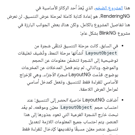
هذا
المشروع الضخم
، الذي يُعدّ أحد الركائز الأساسية في
RenderingNG، هو إعادة كتابة كاملة لمرحلة عرض التنسيق. لن نعرض
هنا تفاصيل المشروع بالكامل، ولكن هناك بعض الجوانب البارزة في
مشروع BlinkNG بشكل عام:
في السابق، كانت مرحلة التنسيق تتلقّى شجرة من
LayoutObject
أنشأتها مرحلة النمط، وتُضيف تعليقات
توضيحية إلى الشجرة تتضمّن معلومات عن الحجم
والموضع. وبالتالي، لم يتم فصل المدخلات عن المخرجات
بوضوح. قدّمت LayoutNG
شجرة الأجزاء
، وهي الإخراج
الأساسي للقراءة فقط للتنسيق، وتعمل كمدخل أساسي
لمراحل العرض اللاحقة.
أضافت LayoutNG
خاصية الحصر
إلى التنسيق: عند
احتساب حجم
LayoutObject
معيّن وموقعه، لم يعُد
نبحث خارج الشجرة الفرعية التي تعود جذورها إلى هذا
العنصر. يتم احتساب جميع المعلومات اللازمة لتعديل
تنسيق عنصر معيّن مسبقًا وتقديمها كإدخال للقراءة فقط