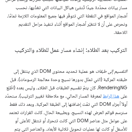
مسار بيانات محدّدة جيدًا تُنشئ هياكل البيانات التي تغذّيها. نحسب
أشجار المواقع في النقطة التي تتوفّر فيها جميع المعلومات اللازمة تمامًا،
ونحرص على أن لا تتغيّر أشجار المواقع أثناء تنفيذ مراحل التقديم
اللاحقة.
التركيب بعد الطلاء: إنشاء مسار عمل للطلاء والتركيب
التقسيم إلى طبقات
هو عملية تحديد محتوى DOM الذي ينتقل إلى
طبقته المركبة (التي تمثّل بدورها نسيج وحدة معالجة الرسومات). قبل
RenderingNG، كان يتمّ تقسيم الطبقات قبل الطلاء، وليس بعده (اطّلِع
على
هذا الرابط
لمعرفة المسار الحالي، مع ملاحظة تغيير الترتيب). سنحدّد
أولاً أجزاء DOM التي تمّت إضافتها إلى الطبقة المركبة، وبعد ذلك فقط
سنرسم قوائم العرض لهذه النسيج. وبطبيعة الحال، كانت القرارات تعتمد
على عوامل مثل عناصر DOM التي كانت تتحرك أو تنتقل للأعلى أو
للأسفل أو كانت لها عمليات تحويل ثلاثية الأبعاد، والعناصر التي يتم