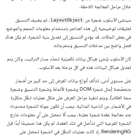
خلال مراحل المعالجة اللاحقة.
سينشئ
الأسلوب
شجرة من
LayoutObject
، ثم يضيف
التنسيق
تعليقات توضيحية إلى هذه العناصر باستخدام معلومات الحجم والموضع.
في بعض الحالات، قد يؤدي
التنسيق
إلى تعديل بنية الشجرة. لم يكن هناك
فصل واضح بين مدخلات
التنسيق
ومخرجاته.
كان
الأسلوب
يُنشئ هياكل بيانات تكميلية تحدّد مسار
التركيب
، وكان يتم
تعديل هياكل البيانات هذه في كل مرحلة بعد
الأسلوب
.
على مستوى أدنى، تتألف أنواع بيانات العرض إلى حد كبير من أشجار
متخصّصة (مثل شجرة DOM وشجرة الأنماط وشجرة التنسيق وشجرة
سمة الطلاء)، ويتم تنفيذ مراحل العرض على شكل عمليات تنقّل متكرّرة
في الأشجار. من الناحية المثالية، يجب أن تكون جولة الشجرة
محدودة
:
عند معالجة عقدة شجرة معيّنة، يجب ألا نحصل على أي معلومات خارج
الشجرة الفرعية التي تتأصل في تلك العقدة. لم يكن هذا صحيحًا أبدًا قبل
RenderingNG، إذ كانت عمليات التنقّل في الشجرة تحصل على