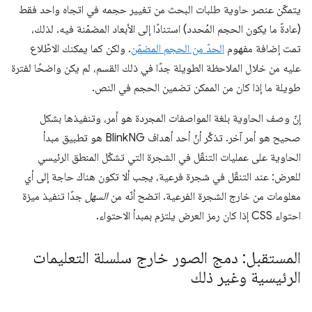
يتمكّن عنصر حاوية طلبات البحث من تغيير حجمه في اتجاه واحد فقط
(عادةً ما يكون الحجم المُحدد) استنادًا إلى الأبعاد المضمّنة فيه. لذلك،
تمت إضافة مفهوم
الحدّ من الحجم المضمّن
. ولكن كما يمكنك الاطّلاع
عليه من خلال الملاحظة الطويلة جدًا في ذلك القسم، لم يكن واضحًا لفترة
طويلة ما إذا كان من الممكن تضمين الحجم في النص.
إنّ وصف الحاوية بلغة المواصفات المجردة هو أمر، وتنفيذها بشكل
صحيح هو أمر آخر. تذكَّر أنّ أحد أهداف BlinkNG هو تطبيق مبدأ
الحاوية على عمليات التنقّل في الشجرة التي تشكّل المنطق الرئيسي
للعرض: عند التنقّل في شجرة فرعية، يجب ألا تكون هناك حاجة إلى أي
معلومات من خارج الشجرة الفرعية. اتضح أنّه من
السهل
جدًا تنفيذ ميزة
احتواء CSS إذا كان رمز العرض يلتزم بمبدأ الاحتواء.
المستقبل: دمج الصور خارج سلسلة التعليمات
الرئيسية وغير ذلك