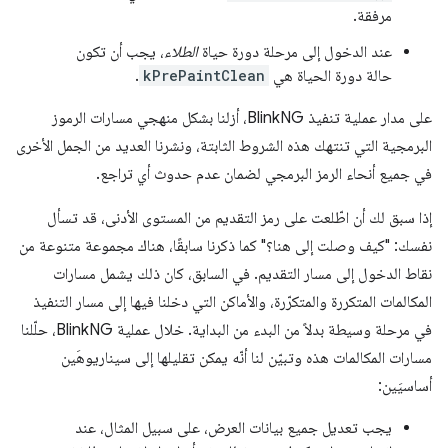
مرفقة.
عند الدخول إلى مرحلة دورة حياة
الطلاء
، يجب أن تكون
حالة دورة الحياة هي
kPrePaintClean
.
على مدار عملية تنفيذ BlinkNG، أزلنا بشكل منهجي مسارات الرموز
البرمجية التي تنتهك هذه الشروط الثابتة، ونشرنا العديد من الجمل الأخرى
في جميع أنحاء الرمز البرمجي لضمان عدم حدوث أي تراجع.
إذا سبق لك أن اطّلعت على رمز التقديم من المستوى الأدنى، قد تسأل
نفسك: "كيف وصلت إلى هنا؟" كما ذكرنا سابقًا، هناك مجموعة متنوعة من
نقاط الدخول إلى مسار التقديم. في السابق، كان ذلك يشمل مسارات
المكالمات المتكررة والمتكرّرة، والأماكن التي دخلنا فيها إلى مسار التنفيذ
في مرحلة وسيطة بدلاً من البدء من البداية. خلال عملية BlinkNG، حلّلنا
مسارات المكالمات هذه وتبيّن لنا أنّه يمكن تقليلها إلى سيناريوهَين
أساسيَين:
يجب تعديل جميع بيانات العرض، على سبيل المثال، عند