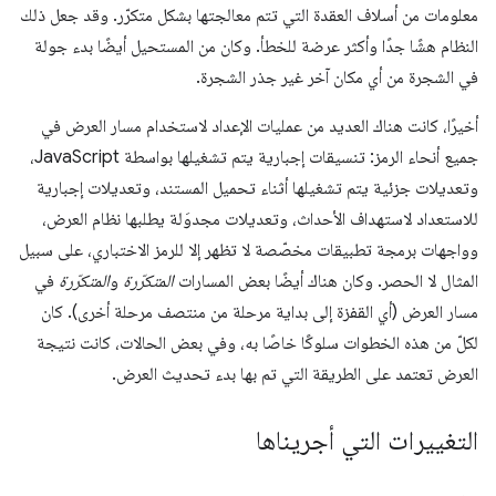
معلومات من أسلاف العقدة التي تتم معالجتها بشكل متكرّر. وقد جعل ذلك
النظام هشًا جدًا وأكثر عرضة للخطأ. وكان من المستحيل أيضًا بدء جولة
في الشجرة من أي مكان آخر غير جذر الشجرة.
أخيرًا، كانت هناك العديد من عمليات الإعداد لاستخدام مسار العرض في
جميع أنحاء الرمز: تنسيقات إجبارية يتم تشغيلها بواسطة JavaScript،
وتعديلات جزئية يتم تشغيلها أثناء تحميل المستند، وتعديلات إجبارية
للاستعداد لاستهداف الأحداث، وتعديلات مجدوَلة يطلبها نظام العرض،
وواجهات برمجة تطبيقات مخصّصة لا تظهر إلا للرمز الاختباري، على سبيل
المثال لا الحصر. وكان هناك أيضًا بعض المسارات
المتكرّرة
و
المتكرّرة
في
مسار العرض (أي القفزة إلى بداية مرحلة من منتصف مرحلة أخرى). كان
لكلّ من هذه الخطوات سلوكًا خاصًا به، وفي بعض الحالات، كانت نتيجة
العرض تعتمد على الطريقة التي تم بها بدء تحديث العرض.
التغييرات التي أجريناها