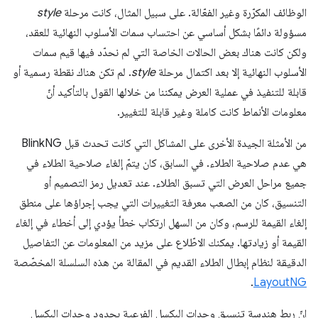
الوظائف المكرّرة وغير الفعّالة. على سبيل المثال، كانت مرحلة
style
مسؤولة دائمًا بشكل أساسي عن احتساب سمات الأسلوب النهائية للعقد،
ولكن كانت هناك بعض الحالات الخاصة التي لم نحدّد فيها قيم سمات
الأسلوب النهائية إلا بعد اكتمال مرحلة
style
. لم تكن هناك نقطة رسمية أو
قابلة للتنفيذ في عملية العرض يمكننا من خلالها القول بالتأكيد أنّ
معلومات الأنماط كانت كاملة وغير قابلة للتغيير.
من الأمثلة الجيدة الأخرى على المشاكل التي كانت تحدث قبل BlinkNG
هي عدم صلاحية الطلاء. في السابق، كان يتمّ إلغاء صلاحية الطلاء في
جميع مراحل العرض التي تسبق الطلاء. عند تعديل رمز التصميم أو
التنسيق، كان من الصعب معرفة التغييرات التي يجب إجراؤها على منطق
إلغاء القيمة للرسم، وكان من السهل ارتكاب خطأ يؤدي إلى أخطاء في إلغاء
القيمة أو زيادتها. يمكنك الاطّلاع على مزيد من المعلومات عن التفاصيل
الدقيقة لنظام إبطال الطلاء القديم في المقالة من هذه السلسلة المخصّصة
.
LayoutNG
إنّ ربط هندسة تنسيق وحدات البكسل الفرعية بحدود وحدات البكسل