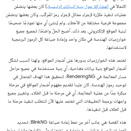
اكتمالاً في
المشاركة حول بنية البيانات الرئيسية
.) كان بعضها يتضمّن
عمليات تنفيذ مكرّرة لإجراء مماثل لإجراء رمز المُركّب، وكان بعضها يتضمّن
مجموعة فرعية مختلفة من الأخطاء، ولم يُنشئ أي منها نموذجًا صحيحًا
لبنية الموقع الإلكتروني. بعد ذلك، أصبح الحلّ واضحًا: تجميع جميع
خوارزميات الهندسة في مكان واحد وإعادة صياغة كل الرموز البرمجية
لاستخدامها.
تعتمد هذه الخوارزميات بدورها على أشجار المواقع، ولهذا السبب تشكّل
أشجار المواقع بنية بيانات
مفتاحية
، أي بنية مستخدَمة في جميع مراحل
مسار المعالجة في RenderingNG. لتحقيق هذا الهدف المتمثل في
توحيد رموز الهندسة، كان علينا تقديم مفهوم أشجار المواقع في مرحلة
مبكرة جدًا من عملية المعالجة، أي في مرحلة ما قبل الطلاء، وتغيير جميع
واجهات برمجة التطبيقات التي تعتمد عليها الآن لتتطلب تنفيذ مرحلة ما
قبل الطلاء قبل تنفيذها.
هذه القصة هي جانب آخر من نمط إعادة صياغة BlinkNG: تحديد
العمليات الحسابية الرئيسية وإعادة صياغتها لتجنُّب تكرارها وإنشاء مراحل