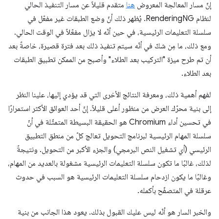
إنّ مسار المعالجة المعروض
هنا
متقدم قليلاً عن مسار التنفيذ الحالي
لنظام RenderingNG. يُظهر ذلك أنّ وضع الطبقات غير مفعّل في
سلسلة التعليمات الرئيسية، في حين أنّه لا يزال مفعّلاً في الوقت الحالي.
ومع ذلك، ما مِن شكّ في أنّه سيتم تنفيذ ذلك بعد فترة قصيرة، خاصةً بعد
أن تم طرح ميزة "التركيب بعد الطلاء" وأصبح من الممكن تطبيق الطبقات
بعد الطلاء.
لفهم أهمية ذلك، ومعرفة النتائج الأخرى التي قد يؤدي إليها، علينا النظر
إلى بنية محرّك العرض من منظور أعلى قليلاً. إنّ أحد العوائق الأكثر استمرارًا
في تحسين أداء Chromium هو الحقيقة البسيطة المتمثّلة في أنّ
سلسلة المهام الرئيسية لبرنامج التحويل تعالج كلّ من منطق التطبيق
الرئيسي (أي تشغيل النص البرمجي) والجزء الأكبر من التحويل. ونتيجةً
لذلك، غالبًا ما تكون سلسلة التعليمات الرئيسية مشغولة بالعديد من المهام،
وغالبًا ما يكون ازدحام سلسلة التعليمات الرئيسية هو السبب في حدوث
عرقلة في المتصفّح بأكمله.
والخبر السار هو أنّه ليس عليك القبول بذلك. يعود هذا الجانب من بنية