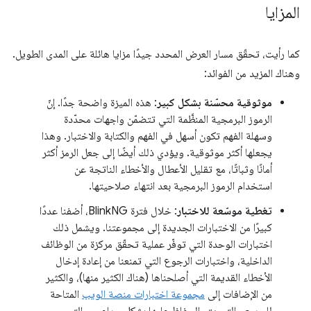
المزايا
كما رأيت، تحقّق مسار العرض المحدد جيدًا مزايا هائلة على المدى الطويل.
وهناك المزيد من الفوائد:
موثوقية محسّنة بشكل كبير
: هذه الميزة واضحة جدًا. إنّ
الرموز البرمجية المنظَّمة التي تتضمّن واجهات محدّدة
وسهلة الفهم تكون أسهل في الفهم والكتابة والاختبار. وهذا
يجعلها أكثر موثوقية. ويؤدي ذلك أيضًا إلى جعل الرمز أكثر
أمانًا وثباتًا، مع تقليل الأعطال والأخطاء الناتجة عن
استخدام الرموز البرمجية بعد انتهاء صلاحيتها.
تغطية موسّعة للاختبار
: خلال فترة BlinkNG، أضفنا عددًا
كبيرًا من الاختبارات الجديدة إلى مجموعتنا. ويشمل ذلك
اختبارات الوحدة التي توفّر عملية تحقّق مركزة من الوظائف
الداخلية، واختبارات الرجوع التي تمنعنا من إعادة إدخال
الأخطاء القديمة التي أصلحناها (هناك الكثير منها)، والكثير
من الإضافات إلى
مجموعة اختبارات منصة الويب
المتاحة
للجميع والتي يتم الحفاظ عليها بشكل جماعي، والتي