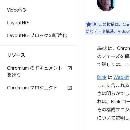
Video
NG
Layout
NG
注:
この投稿は、Chr
要なデータ構造
、
Vide
Layout
NG ブロックの断片化
Blink
は、Chro
リソース
のフェーズを網
て詳しくは、こ
Chromium のドキュメント
を読む
Blink
は
WebKit
ここに含まれるコ
Chromium プロジェクト
さは明らかでした
れは、Blink
その構成プロジ
について説明し