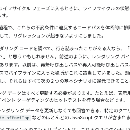
ライフサイクル フェーズに入るときに、ライフサイクルの状
ます。
 の実装過程で、これらの不変条件に違反するコードパスを体系的に
して、リグレッションが起きないようにしました。
ダリング コードを調べて、行き詰まったことがある人なら、
？」と思うかもしれません。前述のように、レンダリング パ
あります。以前は、再帰呼び出しパスや再入可能呼び出しパス
ズでパイプラインに入った場所がこれに該当していました。Blin
し、それらはすべて次の 2 つの基本シナリオに還元できるこ
ング データはすべて更新する必要があります。たとえば、表示
イベント ターゲティングのヒットテストを行う場合などです。
レンダリング データを更新しなくても回答できる、特定のクエ
de.offsetTop
などのほとんどの JavaScript クエリが含まれ
パイプラインへのエントリ ポイントは、これらの 2 つのシナリオ