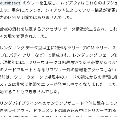
outObject
のツリーを生成し、
レイアウト
はこれらのオブジ
ます。場合によっては、
レイアウト
によってツリー構造が変更
力の区別が明確ではありませんでした。
合成
の流れを決定するアクセサリ データ構造が生成され、こ
その場で変更されました。
レンダリング データ型は主に特殊なツリー（DOM ツリー、ス
 プロパティ ツリーなど）で構成され、レンダリング フェー
。理想的には、ツリーウォークは
制限付き
である必要がありま
のノードでルートとなるサブツリー外の情報をアクセスしない
ngNG 以前は、ツリーウォークで処理中のノードの祖先からの情報
ステムは非常に脆弱でエラーが発生しやすくなりました。また
始することもできませんでした。
ング パイプラインへのオンランプがコード全体に散在していました。
強制レイアウト、ドキュメントの読み込み中にトリガーされる