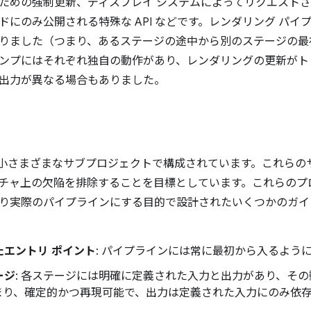
ための強制更新、ディスプレイ システムによってリクエスト
ドにのみ公開される特殊な API などです。レンダリング パイ
りました（つまり、あるステージの途中から別のステージの最
ンプにはそれぞれ独自の動作があり、レンダリングの更新がト
出力が異なる場合もありました。
 は、大小さまざまなサブプロジェクトで構成されています。これら
チャ上の欠陥を排除することを目標としています。これらのプ
り実際のパイプラインにする目的で設計されたいくつかのガイ
たエントリ ポイント
: パイプラインには常に最初から入るよう
ージ
: 各ステージには明確に定義された入力と出力があり、その
まり、確定的かつ再現可能で、出力は定義された入力にのみ依