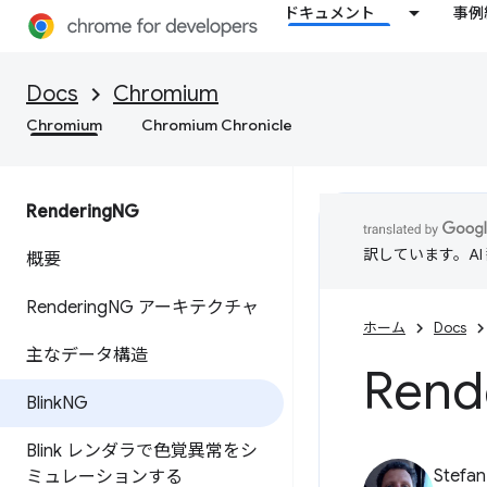
ドキュメント
事例
Docs
Chromium
Chromium
Chromium Chronicle
Rendering
NG
訳しています。A
概要
Rendering
NG アーキテクチャ
ホーム
Docs
主なデータ構造
Rend
Blink
NG
Blink レンダラで色覚異常をシ
Stefan
ミュレーションする