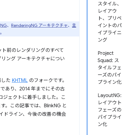
スタイル、
レイアウ
ト、プリペ
gNG
、
RenderingNG アーキテクチャ
、
主
イントのパ
。
イプライニ
ング
ット前のレンダリングのすべて
Project
ンダリング アーキテクチャについ
Squad: ス
タイルフェ
ーズのパイ
場した
KHTML
のフォークです。
プライン化
であり、2014 年までにその古
LayoutNG:
なプロジェクトに着手しました。こ
レイアウト
。この記事では、BlinkNG と
フェーズの
イドライン、今後の改善の機会
パイプライ
ン化