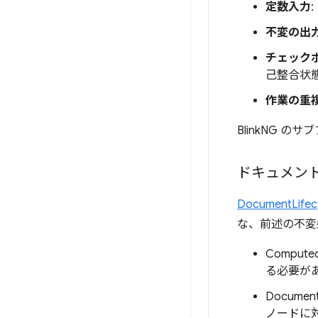
定数入力
不変の出
チェック
己整合状
作業の重
BlinkNG
ドキュメン
DocumentLifec
な、前述の不変
Compu
る必要が
Documen
ノードに