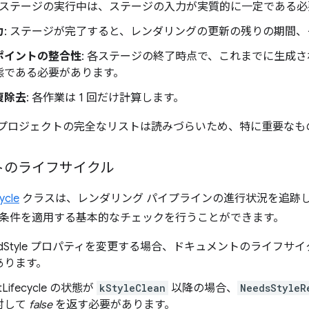
: ステージの実行中は、ステージの入力が実質的に一定である
力
: ステージが完了すると、レンダリングの更新の残りの期間
ポイントの整合性
: 各ステージの終了時点で、これまでに生成さ
態である必要があります。
複除去
: 各作業は 1 回だけ計算します。
 のサブプロジェクトの完全なリストは読みづらいため、特に重要な
トのライフサイクル
ycle
クラスは、レンダリング パイプラインの進行状況を追跡
条件を適用する基本的なチェックを行うことができます。
tedStyle プロパティを変更する場合、ドキュメントのライフサ
あります。
tLifecycle の状態が
kStyleClean
以降の場合、
NeedsStyleR
対して
false
を返す必要があります。