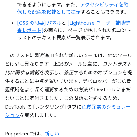
できるようにします。また、
アクセシビリティを確
保した配色を候補として提示
することもできます。
[CSS の概要] パネル
と
[Lighthouse ユーザー補助監
査レポート]
の両方に、ページで検出された低コント
ラストのテキスト要素が一覧表示されます。
このリストに最近追加された新しいツールは、他のツール
とは少し異なります。上記のツールは主に、
コントラスト
比に関する情報を表示
し、
修正
するためのオプションを提
供することに重点を置いています。デベロッパーがこの問
題領域をより深く
理解
するための方法が DevTools にまだ
ないことに気付きました。この問題に対処するため、
DevTools の [レンダリング] タブに
色覚異常のシミュレー
ション
を実装しました。
Puppeteer では、
新しい