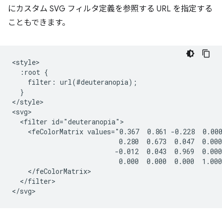
にカスタム SVG フィルタ定義を参照する URL を指定する
こともできます。
<style>

  :root {

    filter: url(#deuteranopia);

  }

</style>

<svg>

  <filter id="deuteranopia">

    <feColorMatrix values="0.367  0.861 -0.228  0.000
                           0.280  0.673  0.047  0.000
                          -0.012  0.043  0.969  0.000
                           0.000  0.000  0.000  1.000
    </feColorMatrix>

  </filter>
