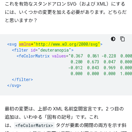
これを有効なスタンドアロン SVG（および XML）にする
には、いくつかの変更を加える必要があります。どちらだ
と思いますか？
<svg 
xmlns
=
"http://www.w3.org/2000/svg"
>
<filter
id
=
"deuteranopia"
>
<feColorMatrix
values
=
"0.367  0.861 -0.228  0.00
                           0.280  0.673  0.047  0.000
                          -0.012  0.043  0.969  0.000
                           0.000  0.000  0.000  1.00
</filter>
</svg>
最初の変更は、上部の XML 名前空間宣言です。2 つ目の
追加は、いわゆる「固有の記号」です。これ
は、
<feColorMatrix>
タグが要素の開閉の両方を示す斜