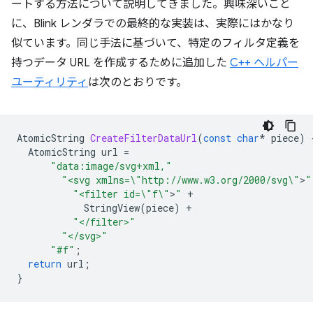
ートする方法について説明してきました。興味深いこと
に、Blink レンダラでの最終的な実装は、実際にはかなり
似ています。同じ手法に基づいて、特定のフィルタ定義を
持つデータ URL を作成するために追加した
C++ ヘルパー
ユーティリティ
は次のとおりです。
AtomicString
CreateFilterDataUrl
(
const
char
*
piece
)
AtomicString
url
=
"data:image/svg+xml,"
"<svg xmlns=
\"
http://www.w3.org/2000/svg
\"
>
"
"<filter id=
\"
f
\"
>
"
+
StringView
(
piece
)
+
"</filter>"
"</svg>"
"#f"
;
return
url
;
}