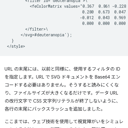
        <filter id="deuteranopia">\

          <feColorMatrix values="0.367  0.861 -0.228 
                                 0.280  0.673  0.047 
                                -0.012  0.043  0.969 
                                 0.000  0.000  0.000 
        </filter>\

      </svg>#deuteranopia');

  }

URL の末尾には、以前と同様に、使用するフィルタの ID
を指定します。URL で SVG ドキュメントを Base64 エン
コードする必要はありません。そうすると読みにくくな
り、ファイルサイズが大きくなるだけです。データ URL
の改行文字で CSS 文字列リテラルが終了しないように、
各行の末尾にバックスラッシュを追加しました。
ここまでは、ウェブ技術を使用して視覚障がいをシミュレ