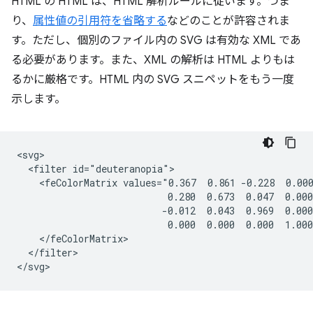
HTML の HTML は、HTML 解析ルールに従います。つま
り、
属性値の引用符を省略する
などのことが許容されま
す。ただし、個別のファイル内の SVG は有効な XML であ
る必要があります。また、XML の解析は HTML よりもは
るかに厳格です。HTML 内の SVG スニペットをもう一度
示します。
<svg>

  <filter id="deuteranopia">

    <feColorMatrix values="0.367  0.861 -0.228  0.000
                           0.280  0.673  0.047  0.000
                          -0.012  0.043  0.969  0.000
                           0.000  0.000  0.000  1.000
    </feColorMatrix>

  </filter>
