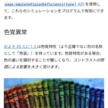
page.emulateVisionDeficiency(type)
API
を使用し
て、これらのシミュレーションをプログラムで有効にでき
ます。
色覚異常
およそ 20 人に 1 人
は色覚特性（より正確でない別の名称
として「色盲」）を持っています。色覚特性がある場合、
色の違いを識別することが難しくなり、
コントラストの問
題による影響を大きく受けます
。