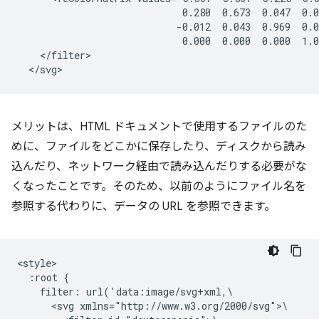
                             0.280  0.673  0.047  0.0
                            -0.012  0.043  0.969  0.0
                             0.000  0.000  0.000  1.0
    </filter>

メリットは、HTML ドキュメントで使用するファイルのた
めに、ファイルをどこかに保存したり、ディスクから読み
込んだり、ネットワーク経由で読み込んだりする必要がな
くなったことです。そのため、以前のようにファイル名を
参照する代わりに、データの URL を参照できます。
<style>

  :root {

    filter: url('data:image/svg+xml,\

      <svg xmlns="http://www.w3.org/2000/svg">\
