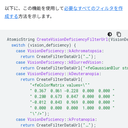
以下に、この機能を使用して
必要なすべてのフィルタを作
成する
方法を示します。
AtomicString
CreateVisionDeficiencyFilterUrl
(
VisionD
switch
(
vision_deficiency
)
{
case
VisionDeficiency
::
kAchromatopsia
:
return
CreateFilterDataUrl
(
"…"
);
case
VisionDeficiency
::
kBlurredVision
:
return
CreateFilterDataUrl
(
"<feGaussianBlur st
case
VisionDeficiency
::
kDeuteranopia
:
return
CreateFilterDataUrl
(
"<feColorMatrix values=
\"
"
" 0.367  0.861 -0.228  0.000  0.000 "
" 0.280  0.673  0.047  0.000  0.000 "
"-0.012  0.043  0.969  0.000  0.000 "
" 0.000  0.000  0.000  1.000  0.000 "
"
\"
/>"
);
case
VisionDeficiency
::
kProtanopia
:
return
CreateFilterDataUrl
(
"…"
);