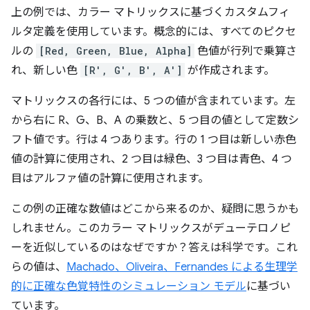
上の例では、カラー マトリックスに基づくカスタムフィ
ルタ定義を使用しています。概念的には、すべてのピクセ
ルの
[Red, Green, Blue, Alpha]
色値が行列で乗算さ
れ、新しい色
[R′, G′, B′, A′]
が作成されます。
マトリックスの各行には、5 つの値が含まれています。左
から右に R、G、B、A の乗数と、5 つ目の値として定数シ
フト値です。行は 4 つあります。行の 1 つ目は新しい赤色
値の計算に使用され、2 つ目は緑色、3 つ目は青色、4 つ
目はアルファ値の計算に使用されます。
この例の正確な数値はどこから来るのか、疑問に思うかも
しれません。このカラー マトリックスがデューテロノピ
ーを近似しているのはなぜですか？答えは科学です。これ
らの値は、
Machado、Oliveira、Fernandes による生理学
的に正確な色覚特性のシミュレーション モデル
に基づい
ています。