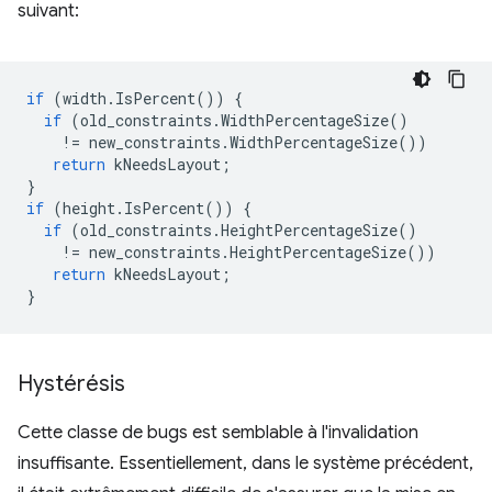
suivant:
if
(
width
.
IsPercent
())
{
if
(
old_constraints
.
WidthPercentageSize
()
!=
new_constraints
.
WidthPercentageSize
())
return
kNeedsLayout
;
}
if
(
height
.
IsPercent
())
{
if
(
old_constraints
.
HeightPercentageSize
()
!=
new_constraints
.
HeightPercentageSize
())
return
kNeedsLayout
;
}
Hystérésis
Cette classe de bugs est semblable à l'invalidation
insuffisante. Essentiellement, dans le système précédent,