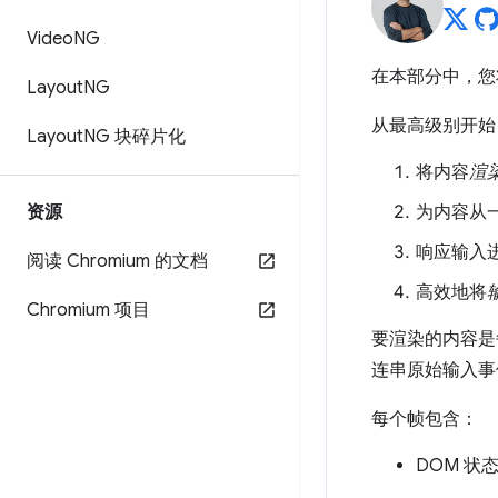
Video
NG
在本部分中，您
Layout
NG
从最高级别开始
Layout
NG 块碎片化
将内容
渲
资源
为内容从
响应输入
阅读 Chromium 的文档
高效地将
Chromium 项目
要渲染的内容是
连串原始输入事
每个帧包含：
DOM 状