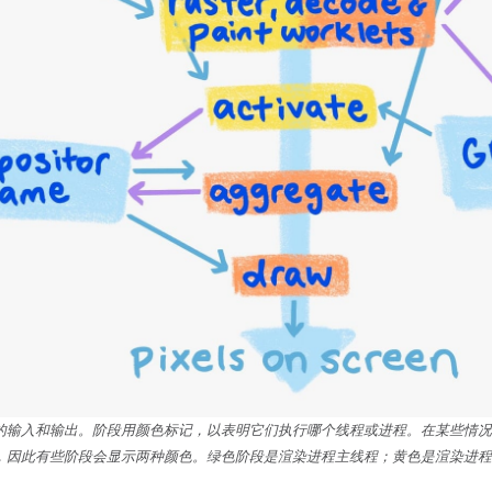
的输入和输出。阶段用颜色标记，以表明它们执行哪个线程或进程。在某些情况
，因此有些阶段会显示两种颜色。绿色阶段是渲染进程主线程；黄色是渲染进程