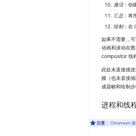
激活
：创
汇总
：将
绘制
：在 
如果不需要，可
动画和滚动在图
composit
此处未直接描述
频（也未直接描
成器帧和绘制步
进程和线
注意
：
Chromiu