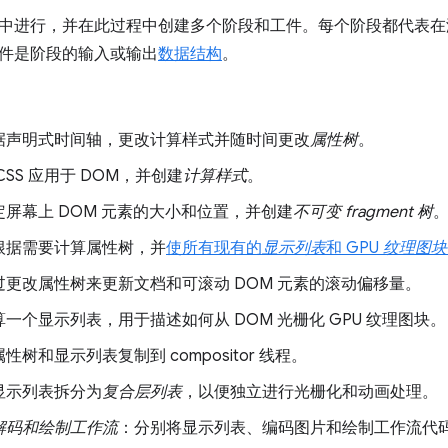
中进行，并在此过程中创建多个阶段和工件。每个阶段都代表在
件是阶段的输入或输出
数据结构
。
据声明式时间轴，更改计算样式并随时间更改
属性树
。
CSS 应用于 DOM，并创建
计算样式
。
定屏幕上 DOM 元素的大小和位置，并创建
不可变 fragment 树
根据需要计算属性树，并
使所有现有的
显示列表
和 GPU
纹理图块
过更改属性树来更新文档和可滚动 DOM 元素的滚动偏移量。
一个显示列表，用于描述如何从 DOM 光栅化 GPU 纹理图块。
性树和显示列表复制到 compositor 线程。
显示列表拆分为
复合层列表
，以便独立进行光栅化和动画处理。
解码和绘制工作流
：分别将显示列表、编码图片和绘制工作流代