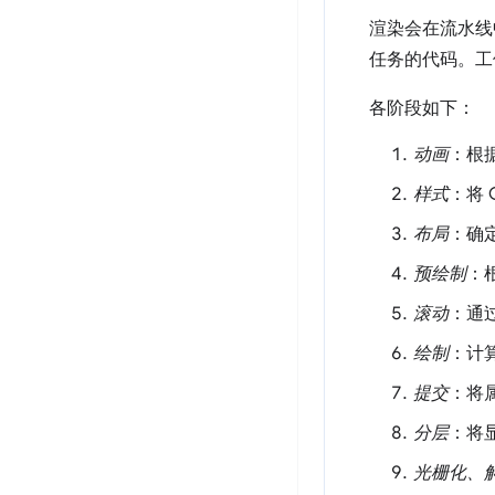
渲染会在流水线
任务的代码。工
各阶段如下：
动画
：根
样式
：将 
布局
：确
预绘制
：
滚动
：通
绘制
：计算
提交
：将属
分层
：将
光栅化、