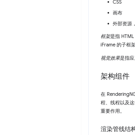
CSS
画布
外部资源，
框架
是指 HT
iFrame 的子
视觉效果
是指应
架构组件
在 Render
程、线程以及这
重要作用。
渲染管线结