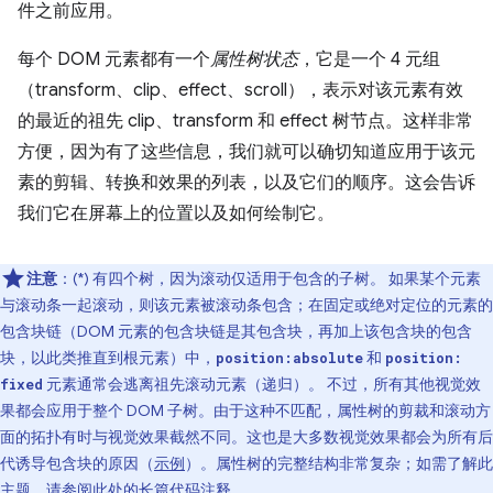
件之前应用。
每个 DOM 元素都有一个
属性树状态
，它是一个 4 元组
（transform、clip、effect、scroll），表示对该元素有效
的最近的祖先 clip、transform 和 effect 树节点。这样非常
方便，因为有了这些信息，我们就可以确切知道应用于该元
素的剪辑、转换和效果的列表，以及它们的顺序。这会告诉
我们它在屏幕上的位置以及如何绘制它。
注意
：(*) 有四个树，因为滚动仅适用于包含的子树。 如果某个元素
与滚动条一起滚动，则该元素被滚动条包含；在固定或绝对定位的元素的
包含块链（DOM 元素的包含块链是其包含块，再加上该包含块的包含
块，以此类推直到根元素）中，
和
position:absolute
position:
元素通常会逃离祖先滚动元素（递归）。 不过，所有其他视觉效
fixed
果都会应用于整个 DOM 子树。由于这种不匹配，属性树的剪裁和滚动方
面的拓扑有时与视觉效果截然不同。这也是大多数视觉效果都会为所有后
代诱导包含块的原因（
示例
）。属性树的完整结构非常复杂；如需了解此
主题，请参阅
此处
的长篇代码注释。