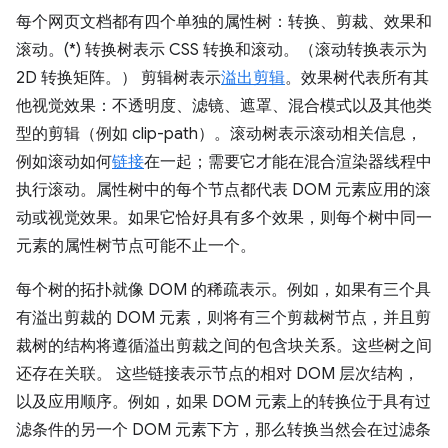
每个网页文档都有四个单独的属性树：转换、剪裁、效果和
滚动。(*) 转换树表示 CSS 转换和滚动。（滚动转换表示为
2D 转换矩阵。） 剪辑树表示
溢出剪辑
。效果树代表所有其
他视觉效果：不透明度、滤镜、遮罩、混合模式以及其他类
型的剪辑（例如 clip-path）。滚动树表示滚动相关信息，
例如滚动如何
链接
在一起；需要它才能在混合渲染器线程中
执行滚动。属性树中的每个节点都代表 DOM 元素应用的滚
动或视觉效果。如果它恰好具有多个效果，则每个树中同一
元素的属性树节点可能不止一个。
每个树的拓扑就像 DOM 的稀疏表示。例如，如果有三个具
有溢出剪裁的 DOM 元素，则将有三个剪裁树节点，并且剪
裁树的结构将遵循溢出剪裁之间的包含块关系。这些树之间
还存在关联。 这些链接表示节点的相对 DOM 层次结构，
以及应用顺序。例如，如果 DOM 元素上的转换位于具有过
滤条件的另一个 DOM 元素下方，那么转换当然会在过滤条