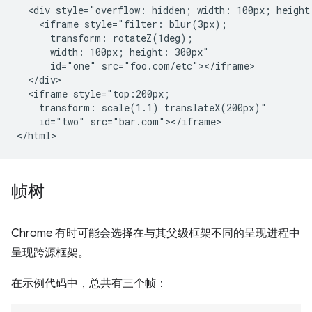
  <div style="overflow: hidden; width: 100px; height:
    <iframe style="filter: blur(3px);

      transform: rotateZ(1deg);

      width: 100px; height: 300px"

      id="one" src="foo.com/etc"></iframe>

  </div>

  <iframe style="top:200px;

    transform: scale(1.1) translateX(200px)"

    id="two" src="bar.com"></iframe>

帧树
Chrome 有时可能会选择在与其父级框架不同的呈现进程中
呈现跨源框架。
在示例代码中，总共有三个帧：