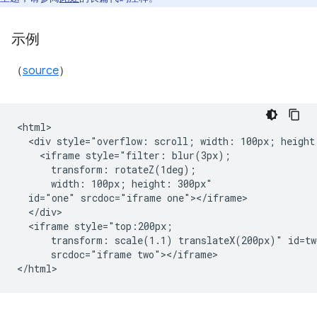
示例
（
source
）
<html>

  <div style="overflow: scroll; width: 100px; height:
    <iframe style="filter: blur(3px);

      transform: rotateZ(1deg);

      width: 100px; height: 300px"

  id="one" srcdoc="iframe one"></iframe>

  </div>

  <iframe style="top:200px;

      transform: scale(1.1) translateX(200px)" id=two
      srcdoc="iframe two"></iframe>
