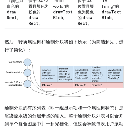
且颜色为
位于 0,0 位
“Hello
位于 0,0
“I'm
白色的
置且颜色为
world”的
位置且颜
falling”的
draw
draw
Text
draw
Text
粉色的
色为橙色
Rect
draw
Blob
draw
Blob
。
。
的
。
Rect
Rect
。
。
然后，转换属性树和绘制分块将如下所示（为简洁起见，进
行了简化）：
绘制分块的有序列表（即一组显示项和一个属性树状态）是
渲染流水线的分层步骤的输入。整个绘制分块列表可以合并
到单个复合图层中并一起光栅化，但这会导致每次用户滚动