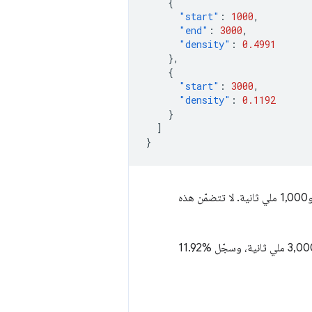
{
"start"
:
1000
,
"end"
:
3000
,
"density"
:
0.4991
},
{
"start"
:
3000
,
"density"
:
0.1192
}
]
}
تشير هذه البيانات إلى أنّه في% 38.18 من عمليات تحميل الصفحة، تم قياس مقياس المثال بين 0 و1,000 ملي ثانية. لا تتضمّن هذه
بالإضافة إلى ذلك، سجّل% 49.91 من عمليات تحميل الصفحات قيمة مقياس تتراوح بين 1,000 و3,000 ملي ثانية، وسجّل %11.92