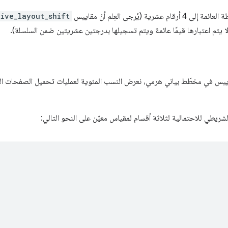
شرية (يُرجى العِلم أنّ مقاييس
ive_layout_shift
 لا يتم اعتبارها قيمًا عائمة ويتم تسجيلها بدرجتين عشريتين ضمن السلسلة).
قاييس في مخطّط بياني هرمي، نعرض النسب المئوية لعمليات تحميل الصفحات ال
لشريطي للاحتمالية لثلاثة أقسام لمقياس معيّن على النحو التالي: