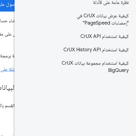
نظرة عامة على الأدلة
الحصول على
كيفية عرض بيانات Cr
UX في
أو يمكنك إنشاء حس
"إحصاءات Page
Speed"
بعد الحصول على مفت
كيفية استخدام Cr
UX API
للطلبات.
كيفية استخدام Cr
UX History API
مفتاح واجهة برمجة التطبيقات 
كيفية استخدام مجموعة بيانات Cr
UX
اطّلِع على
أمثلة على
Big
Query
نموذج البيانا
يوضّح هذا القسم بالت
تسجيل