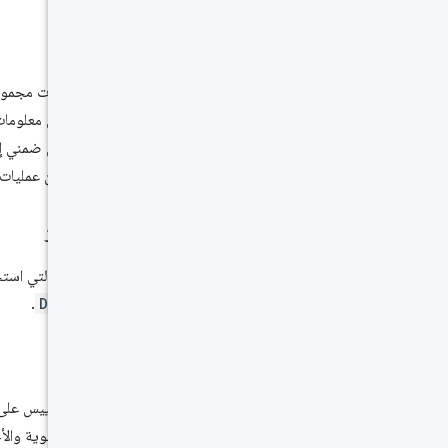
الأبعاد
تحدِّد السمات مجموع
يحتوي على معلومات 
السمة بشكل ضمني إل
معلومات عن عمليات 
شكل الجهاز
فئة الجهاز التي است
و
DESKTOP
.
المقياس
نعرض المقاييس على 
والنسب المئوية والأج