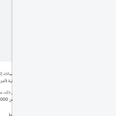
الرسمة البيانية لأش
قيمة تزيد عن 3,000 ملي ثانية.
النِسب المئوية