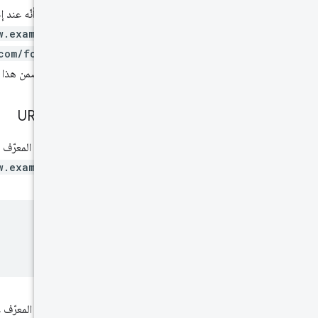
وهذا يعني أنّه عند إجراء ط
w.example.com
و
com/foo.html
الصفحات ضمن هذا ا
عناوين URL
عندما يكون المعرّف عنوان URL، سيتم عرض بيانات عنوان URL هذا فقط. بالرجوع إ
w.example.com
إذا تم ضبط المعرّف على عنو