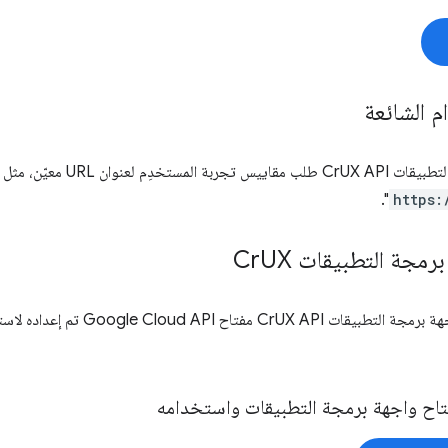
م الشائعة
معيّن، مثل "الحصول على المقاييس لمصدر
".
https:
رمجة التطبيقات Cr
UX
CrU مفتاح Google Cloud API تم إعداده لاستخدام
اح واجهة برمجة التطبيقات واستخدامه