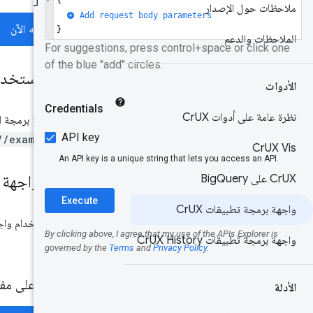
ملاحظات حول الإصدار
جرِّبه الآن
الملاحظات والدعم
حالة الاستخدا
الأدوات
نظرة عامة على أدوات Cr
UX
تتيح واجهة برمجة التطبيقات CrUX API طلب مقاييس تجربة المستخدِم لعنوان URL 
//example.com
Cr
UX Vis
مفتاح واجهة ب
UX على Big
Cr
Query
واجهة برمجة تطبيقات Cr
UX
يتطلّب استخدام واجهة برمجة التطبيقات X API
واجهة برمجة تطبيقات Cr
UX History
.
API
الحصول على مفت
الأدلة