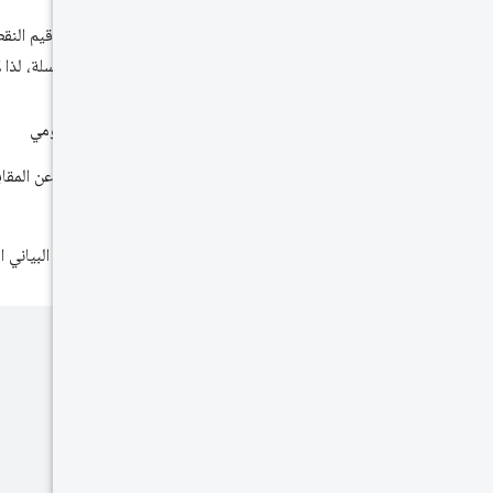
يتم تقريب قيم النقطة العائمة إلى 4 أرقام ع
مُشفَّرة كسلسلة، لذا
التردد الرسومي
عند التعبير عن الم
المقياس.
يظهر الرسم البياني ا