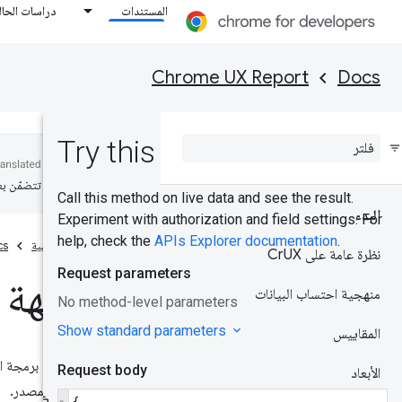
المستندات
دراسات الحال
Chrome UX Report
Docs
المفضّلة، وقد تتضمّن ب
البدء
الصفحة الرئيسية
cs
نظرة عامة على Cr
UX
واجهة ب
منهجية احتساب البيانات
المقاييس
الأبعاد
الصفحة والمصدر.