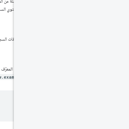
قطعة منفصلة من الم
يمكن أن يحتوي السجل
المعرفات
تحدِّد المعرّفات السجلّات التي يجب البحث عن
الأصل
عندما يكون المعرّف 
w.example.com