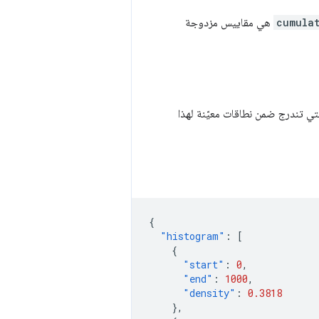
cumulat
هي مقاييس مزدوجة
تي تندرج ضمن نطاقات معيّنة لهذا
{
"histogram"
:
[
{
"start"
:
0
,
"end"
:
1000
,
"density"
:
0.3818
},