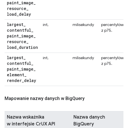
paint
_
image
_
resource
_
load
_
delay
largest
_
int,
milisekundy
percentylów
contentful
_
z p75.
paint
_
image
_
resource
_
load
_
duration
largest
_
int,
milisekundy
percentylów
contentful
_
z p75.
paint
_
image
_
element
_
render
_
delay
Mapowanie nazwy danych w Big
Query
Nazwa wskaźnika
Nazwa danych
w interfejsie CrUX API
BigQuery