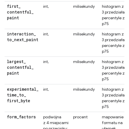
first
_
int,
milisekundy
histogram z
contentful
_
3 przedziałami
paint
percentyle z
p75
interaction
_
int,
milisekundy
histogram z
to
_
next
_
paint
3 przedziałami
percentyle z
p75
largest
_
int,
milisekundy
histogram z
contentful
_
3 przedziałami
paint
percentyle z
p75
experimental
_
int,
milisekundy
histogram z
time
_
to
_
3 przedziałami
first
_
byte
percentyle z
p75
form
_
factors
podwójna
procent
mapowanie
z 4 miejscami
formatu na
po przecinku;
ułamek