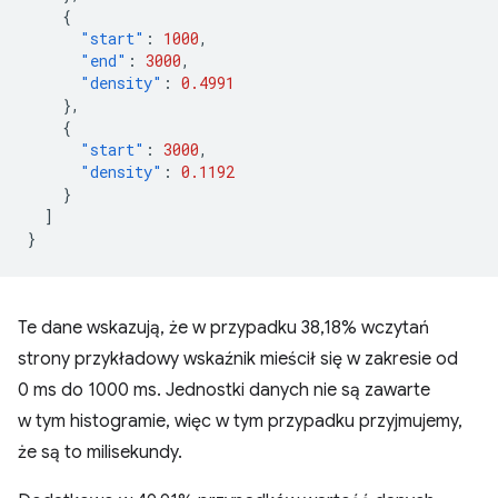
{
"start"
:
1000
,
"end"
:
3000
,
"density"
:
0.4991
},
{
"start"
:
3000
,
"density"
:
0.1192
}
]
}
Te dane wskazują, że w przypadku 38,18% wczytań
strony przykładowy wskaźnik mieścił się w zakresie od
0 ms do 1000 ms. Jednostki danych nie są zawarte
w tym histogramie, więc w tym przypadku przyjmujemy,
że są to milisekundy.