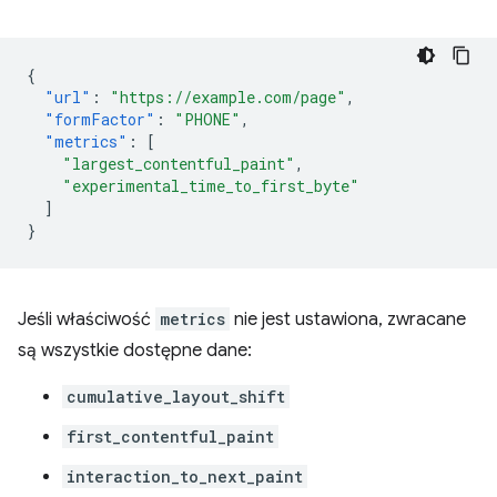
{
"url"
:
"https://example.com/page"
,
"formFactor"
:
"PHONE"
,
"metrics"
:
[
"largest_contentful_paint"
,
"experimental_time_to_first_byte"
]
}
Jeśli właściwość
metrics
nie jest ustawiona, zwracane
są wszystkie dostępne dane:
cumulative_layout_shift
first_contentful_paint
interaction_to_next_paint