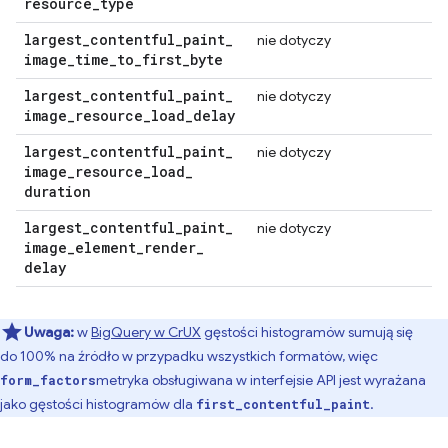
resource
_
type
largest
_
contentful
_
paint
_
nie dotyczy
image
_
time
_
to
_
first
_
byte
largest
_
contentful
_
paint
_
nie dotyczy
image
_
resource
_
load
_
delay
largest
_
contentful
_
paint
_
nie dotyczy
image
_
resource
_
load
_
duration
largest
_
contentful
_
paint
_
nie dotyczy
image
_
element
_
render
_
delay
Uwaga:
w
BigQuery w CrUX
gęstości histogramów sumują się
do 100% na źródło w przypadku wszystkich formatów, więc
metryka obsługiwana w interfejsie API jest wyrażana
form_factors
jako gęstości histogramów dla
.
first_contentful_paint