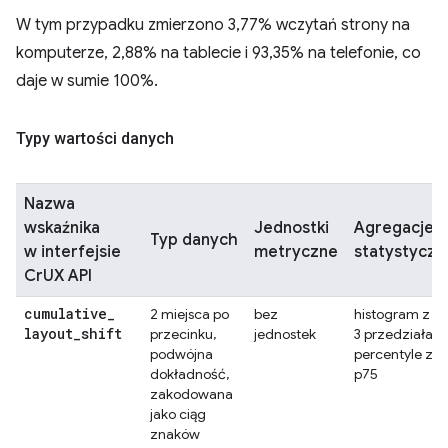
W tym przypadku zmierzono 3,77% wczytań strony na
komputerze, 2,88% na tablecie i 93,35% na telefonie, co
daje w sumie 100%.
Typy wartości danych
Nazwa
wskaźnika
Jednostki
Agregacje
Typ danych
w interfejsie
metryczne
statystyczn
CrUX API
cumulative
_
2 miejsca po
bez
histogram z
layout
_
shift
przecinku,
jednostek
3 przedziałami
podwójna
percentyle z
dokładność,
p75
zakodowana
jako ciąg
znaków