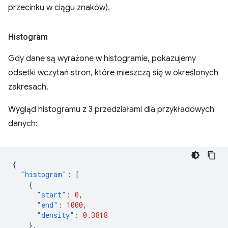
przecinku w ciągu znaków).
Histogram
Gdy dane są wyrażone w histogramie, pokazujemy
odsetki wczytań stron, które mieszczą się w określonych
zakresach.
Wygląd histogramu z 3 przedziałami dla przykładowych
danych:
{
"histogram"
:
[
{
"start"
:
0
,
"end"
:
1000
,
"density"
:
0.3818
},