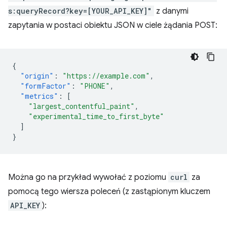
s:queryRecord?key=[YOUR_API_KEY]"
z danymi
zapytania w postaci obiektu JSON w ciele żądania POST:
{
"origin"
:
"https://example.com"
,
"formFactor"
:
"PHONE"
,
"metrics"
:
[
"largest_contentful_paint"
,
"experimental_time_to_first_byte"
]
}
Można go na przykład wywołać z poziomu
curl
za
pomocą tego wiersza poleceń (z zastąpionym kluczem
API_KEY
):