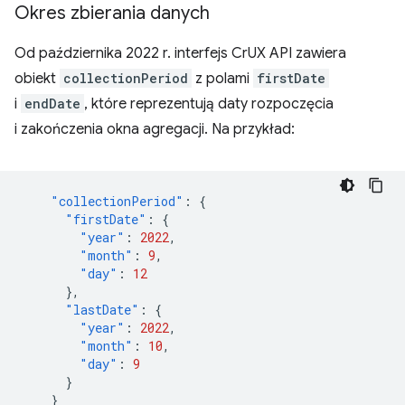
Okres zbierania danych
Od października 2022 r. interfejs CrUX API zawiera
obiekt
collectionPeriod
z polami
firstDate
i
endDate
, które reprezentują daty rozpoczęcia
i zakończenia okna agregacji. Na przykład:
"collectionPeriod"
:
{
"firstDate"
:
{
"year"
:
2022
,
"month"
:
9
,
"day"
:
12
},
"lastDate"
:
{
"year"
:
2022
,
"month"
:
10
,
"day"
:
9
}
}