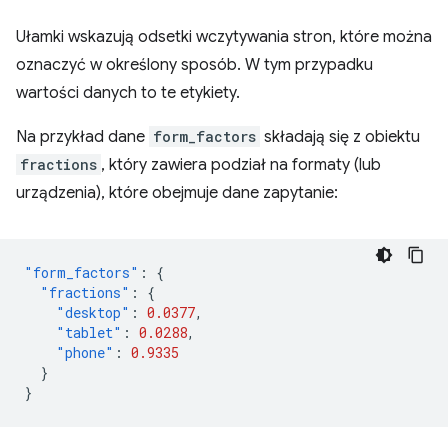
Ułamki wskazują odsetki wczytywania stron, które można
oznaczyć w określony sposób. W tym przypadku
wartości danych to te etykiety.
Na przykład dane
form_factors
składają się z obiektu
fractions
, który zawiera podział na formaty (lub
urządzenia), które obejmuje dane zapytanie:
"form_factors"
:
{
"fractions"
:
{
"desktop"
:
0.0377
,
"tablet"
:
0.0288
,
"phone"
:
0.9335
}
}