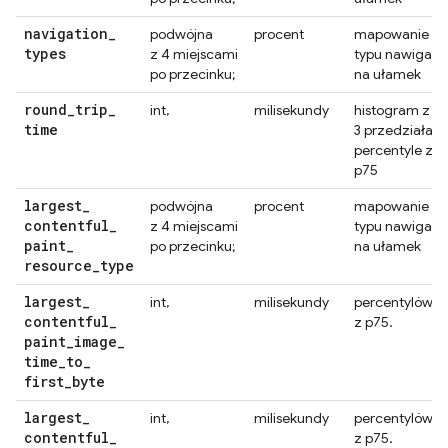
navigation
_
podwójna
procent
mapowanie
types
z 4 miejscami
typu nawigacji
po przecinku;
na ułamek
round
_
trip
_
int,
milisekundy
histogram z
time
3 przedziałami
percentyle z
p75
largest
_
podwójna
procent
mapowanie
contentful
_
z 4 miejscami
typu nawigacji
paint
_
po przecinku;
na ułamek
resource
_
type
largest
_
int,
milisekundy
percentylów
contentful
_
z p75.
paint
_
image
_
time
_
to
_
first
_
byte
largest
_
int,
milisekundy
percentylów
contentful
_
z p75.