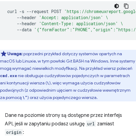
curl
-s
--request
POST
'https://chromeuxreport.googl
--header
'Accept: application/json'
\
--header
'Content-Type: application/json'
\
--data
'{"formFactor":"PHONE","origin":"https:/
Uwaga:
poprzedni przykład dotyczy systemów opartych na
macOS lub Linuxie, w tym powłoki Git BASH na Windows. Inne systemy
mogą wymagać niewielkich modyfikacji. Na przykład wiersz poleceń
nie obsługuje cudzysłowów pojedynczych w parametrach
cmd.exe
ani kontynuacji wiersza (
), więc wymaga użycia cudzysłowów
\
podwójnych (z odpowiednim ujęciem w cudzysłowie wewnętrznym
za pomocą
) oraz użycia pojedynczego wiersza.
\"
Dane na poziomie strony są dostępne przez interfejs
API, jeśli w zapytaniu podasz usługę
url
zamiast
origin
: