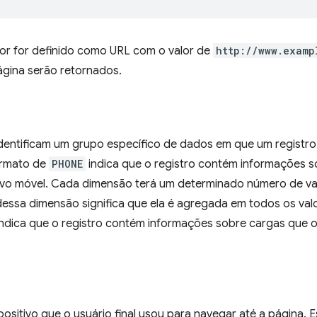
dor for definido como URL com o valor de
http://www.examp
gina serão retornados.
dentificam um grupo específico de dados em que um registr
ormato de
PHONE
indica que o registro contém informações 
ivo móvel. Cada dimensão terá um determinado número de valo
essa dimensão significa que ela é agregada em todos os valo
indica que o registro contém informações sobre cargas que
positivo que o usuário final usou para navegar até a página. 