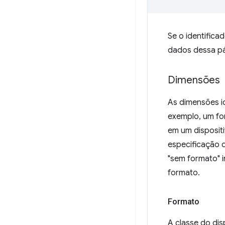
Se o identifica
dados dessa pá
Dimensões
As dimensões i
exemplo, um f
em um disposit
especificação d
"sem formato" 
formato.
Formato
A classe do dis