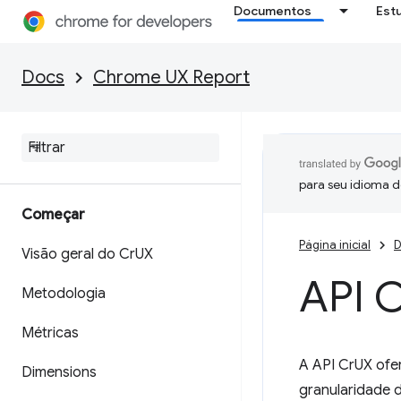
Documentos
Est
Docs
Chrome UX Report
para seu idioma d
Começar
Página inicial
D
Visão geral do Cr
UX
API 
Metodologia
Métricas
A API CrUX ofe
Dimensions
granularidade 