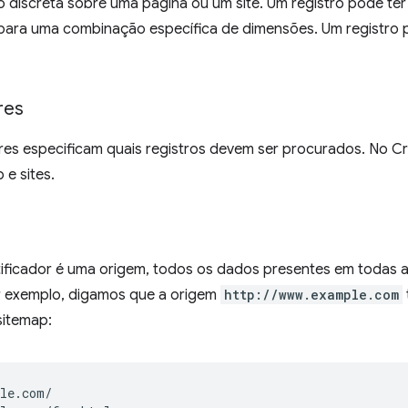
 discreta sobre uma página ou um site. Um registro pode te
e para uma combinação específica de dimensões. Um registro
res
res especificam quais registros devem ser procurados. No Cr
e sites.
ificador é uma origem, todos os dados presentes em todas 
 exemplo, digamos que a origem
http://www.example.com
sitemap:
le.com/
