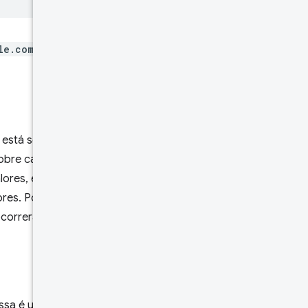
le.com/foo.html
, apenas os
o está sendo agregado. Por
sobre cargas que ocorreram
res, e a falta de
res. Por exemplo, especificar
 ocorreram em qualquer
Essa é uma classe geral de