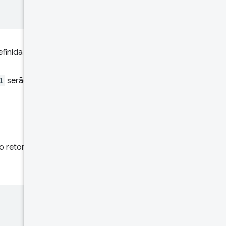
definida como
l
serão retornados e
o retornados. Voltando ao