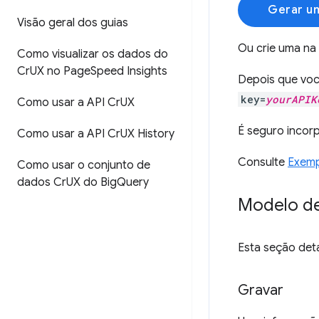
Gerar u
Visão geral dos guias
Ou crie uma na
Como visualizar os dados do
Cr
UX no Page
Speed Insights
Depois que voc
key=
yourAPIK
Como usar a API Cr
UX
É seguro incorp
Como usar a API Cr
UX History
Consulte
Exemp
Como usar o conjunto de
dados Cr
UX do Big
Query
Modelo d
Esta seção deta
Gravar