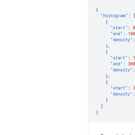
{
"histogram"
:
{
"start"
:
"end"
:
10
"density"
},
{
"start"
:
"end"
:
30
"density"
},
{
"start"
:
"density"
}
]
}