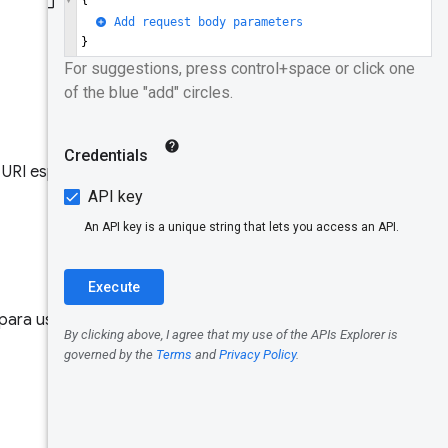
API
Modelo de
dados
Gravar
Identificad
 URI específico, como
ores
Origem
URLs
 para uso de
Chrome UX
Dimensões
Métrica
Período de
coleta