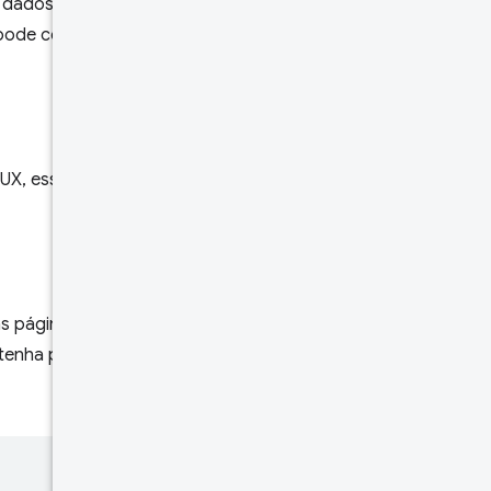
r dados específicos para um
 pode conter dados de uma ou
Corpo da
resposta
Limites de
taxas
UX, esses identificadores são
Testar
as páginas dessa origem são
tenha páginas conforme