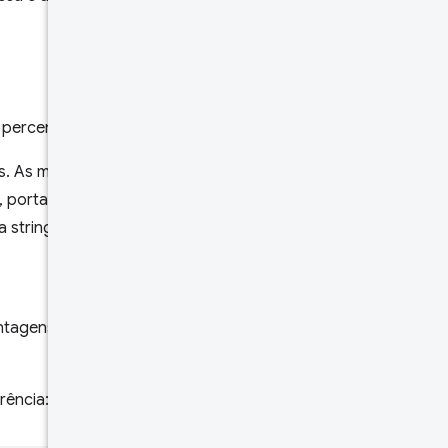
percentis e frações.
. As métricas
, portanto, não são
 string.
ntagens de carregamentos de
rência: