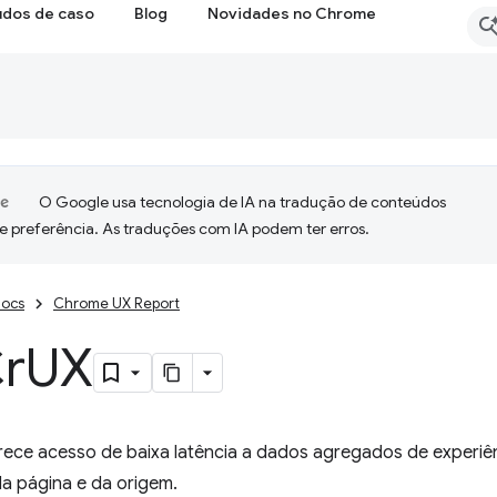
udos de caso
Blog
Novidades no Chrome
O Google usa tecnologia de IA na tradução de conteúdos
e preferência. As traduções com IA podem ter erros.
ocs
Chrome UX Report
Cr
UX
rece acesso de baixa latência a dados agregados de experiên
da página e da origem.