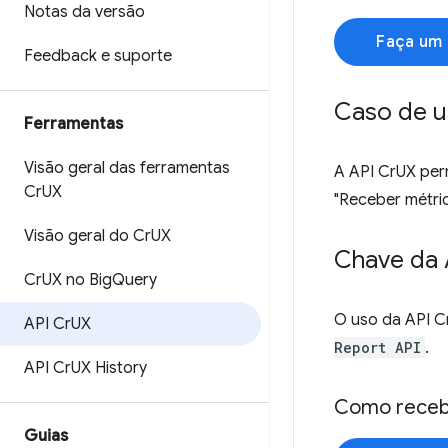
Notas da versão
Faça um 
Feedback e suporte
Caso de 
Ferramentas
Visão geral das ferramentas
A API CrUX perm
Cr
UX
"Receber métri
Visão geral do Cr
UX
Chave da 
Cr
UX no Big
Query
O uso da API C
API Cr
UX
Report API
.
API Cr
UX History
Como recebe
Guias