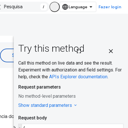
/
Fazer login
Nesta
página
Caso de uso
comum
Isso foi útil?
Chave da
API CrUX
Como
receber e
cia do usuário real na
usar uma
chave de