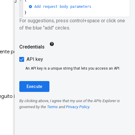
API
Modello dei
dati
Registra
Identificat
tente per un URI specifico, ad
ori
Origine
URL
guito il provisioning per
Dimensioni
Metrica
Periodo di
raccolta