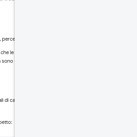
percentile e frazioni.
e che le metriche
 sono considerate valori in
i di caricamenti di pagine che
petto: