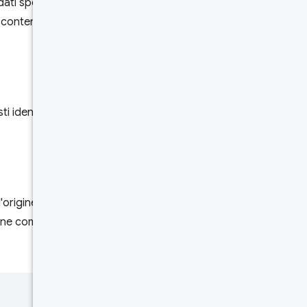
ati specifici per un
della
contenere i dati di una o più
richiesta
Corpo
della
risposta
ti identificatori sono pagine
Limiti di
frequenza
Provala.
ell'origine vengono aggregati.
ne come indicato da questa