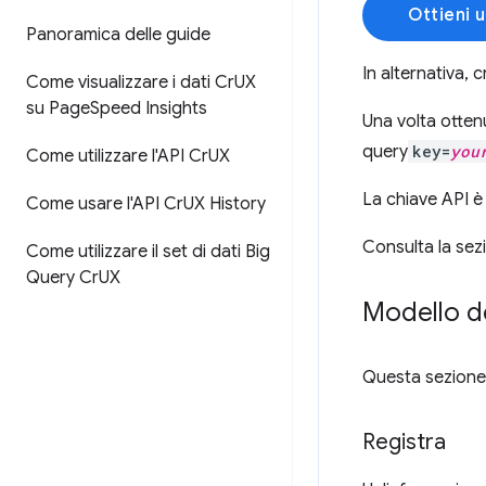
Ottieni 
Panoramica delle guide
In alternativa, 
Come visualizzare i dati Cr
UX
su Page
Speed Insights
Una volta otten
query
key=
you
Come utilizzare l'API Cr
UX
La chiave API è 
Come usare l'API Cr
UX History
Consulta la se
Come utilizzare il set di dati Big
Query Cr
UX
Modello de
Questa sezione d
Registra