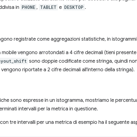
ddivisa in
PHONE
,
TABLET
e
DESKTOP
.
gono registrate come aggregazioni statistiche, in istogrammi, 
ola mobile vengono arrotondati a 4 cifre decimali (tieni present
ayout_shift
sono doppie codificate come stringa, quindi non
 vengono riportate a 2 cifre decimali all'interno della stringa).
che sono espresse in un istogramma, mostriamo le percentual
erminati intervalli per la metrica in questione.
on tre intervalli per una metrica di esempio ha il seguente as