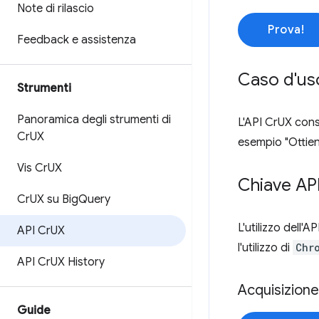
Note di rilascio
Prova!
Feedback e assistenza
Caso d'u
Strumenti
Panoramica degli strumenti di
L'API CrUX cons
Cr
UX
esempio "Ottieni
Vis Cr
UX
Chiave AP
Cr
UX su Big
Query
L'utilizzo dell'
API Cr
UX
l'utilizzo di
Chr
API Cr
UX History
Acquisizione
Guide