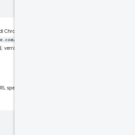
di Chrome con l'origine
le.com/
,
l
verranno restituiti aggregati,
'URL specifico. Esamina di