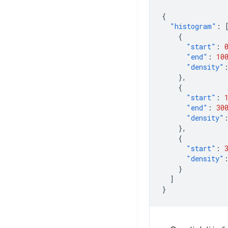
{
"histogram"
:
{
"start"
:
"end"
:
10
"density"
},
{
"start"
:
"end"
:
30
"density"
},
{
"start"
:
"density"
}
]
}