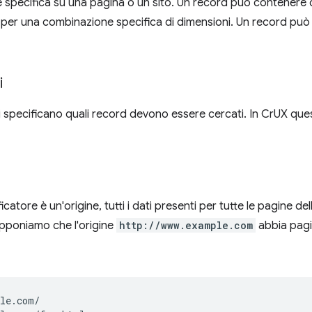
 specifica su una pagina o un sito. Un record può contenere d
e per una combinazione specifica di dimensioni. Un record può 
i
ri specificano quali record devono essere cercati. In CrUX ques
icatore è un'origine, tutti i dati presenti per tutte le pagine d
pponiamo che l'origine
http://www.example.com
abbia pagi
le.com/
