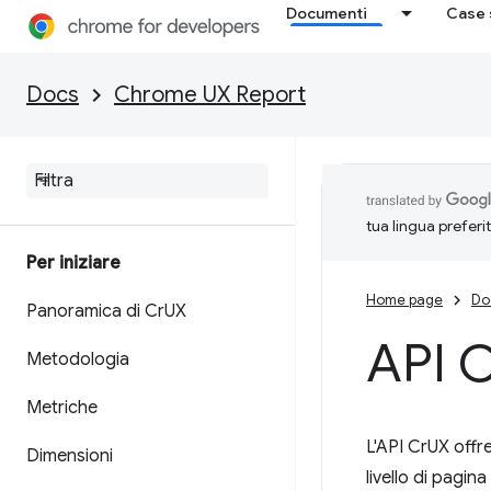
Documenti
Case 
Docs
Chrome UX Report
tua lingua preferi
Per iniziare
Home page
Do
Panoramica di Cr
UX
API 
Metodologia
Metriche
L'API CrUX offr
Dimensioni
livello di pagina