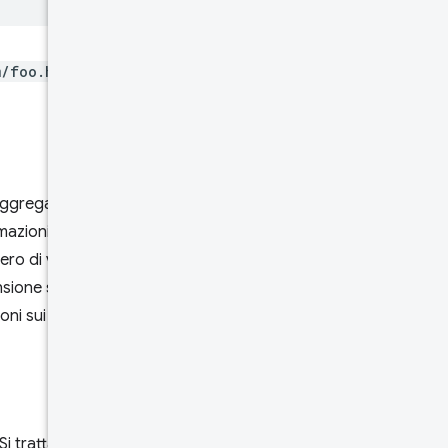
m/foo.html
, verranno restituiti
 aggregato un record. Ad
mazioni sui caricamenti
o di valori e, implicitamente,
one su tutti i valori. Ad
ioni sui caricamenti che si sono
 Si tratta di una classe generale