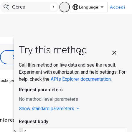
/
Accedi
Su questa
pagina
Caso d'uso
comune
esta pagina è stata utile?
Chiave API
CrUX
Acquisizio
ne e
nte reale con granularità a
utilizzo di
una chiave