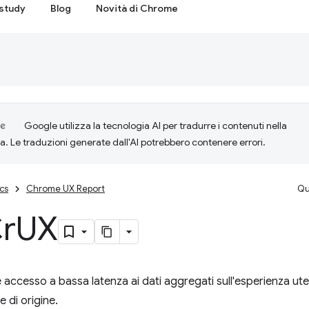
study
Blog
Novità di Chrome
Google utilizza la tecnologia AI per tradurre i contenuti nella
ta. Le traduzioni generate dall'AI potrebbero contenere errori.
cs
Chrome UX Report
Qu
Cr
UX
e accesso a bassa latenza ai dati aggregati sull'esperienza ute
 e di origine.