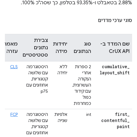
2.88% בטאבלט ו-93.35% בטלפון, כך שסה"כ 100%.
סוגי ערכי מדדים
צבירת
שם המדד ב-
סוג
יחידות
מאמרי
נתונים
CrUX API
הנתונים
מידה
עזרה
סטטיסטיים
cumulative
_
2 ספרות
ללא
היסטוגרמה
CLS
layout
_
shift
אחרי
יחידה
עם שלושה
הנקודה
קטגוריות,
העשרונית,
אחוזונים עם
עם קידוד
p75
כפול
כמחרוזת
first
_
int
אלפיות
היסטוגרמה
FCP
contentful
_
שנייה
עם שלושה
paint
קטגוריות,
אחוזונים עם