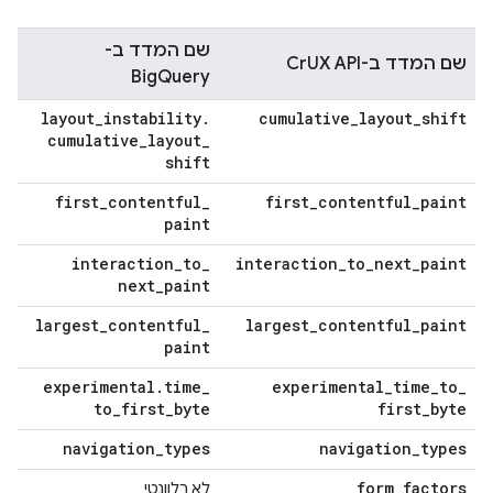
שם המדד ב-
שם המדד ב-CrUX API
BigQuery
layout
_
instability
.
cumulative
_
layout
_
shift
cumulative
_
layout
_
shift
first
_
contentful
_
first
_
contentful
_
paint
paint
interaction
_
to
_
interaction
_
to
_
next
_
paint
next
_
paint
largest
_
contentful
_
largest
_
contentful
_
paint
paint
experimental
.
time
_
experimental
_
time
_
to
_
to
_
first
_
byte
first
_
byte
navigation
_
types
navigation
_
types
form
_
factors
לא רלוונטי