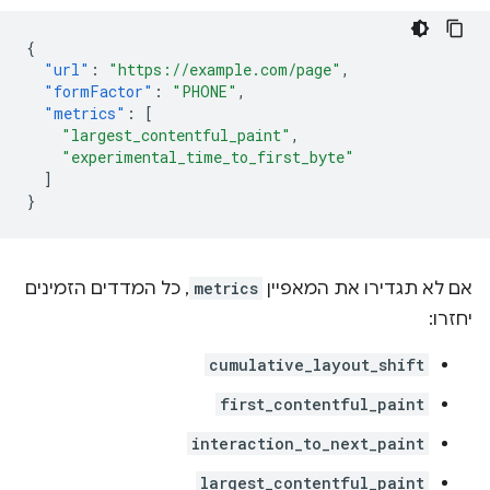
{
"url"
:
"https://example.com/page"
,
"formFactor"
:
"PHONE"
,
"metrics"
:
[
"largest_contentful_paint"
,
"experimental_time_to_first_byte"
]
}
אם לא תגדירו את המאפיין
metrics
, כל המדדים הזמינים
יחזרו:
cumulative_layout_shift
first_contentful_paint
interaction_to_next_paint
largest_contentful_paint