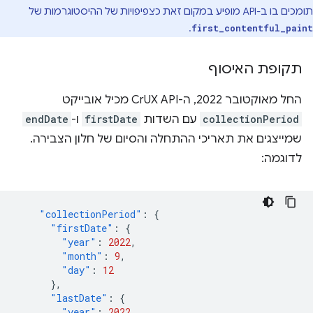
תומכים בו ב-API מופיע במקום זאת כצפיפויות של ההיסטוגרמות של
.
first_contentful_paint
תקופת האיסוף
החל מאוקטובר 2022, ה-CrUX API מכיל אובייקט
collectionPeriod
עם השדות
firstDate
ו-
endDate
שמייצגים את תאריכי ההתחלה והסיום של חלון הצבירה.
לדוגמה:
"collectionPeriod"
:
{
"firstDate"
:
{
"year"
:
2022
,
"month"
:
9
,
"day"
:
12
},
"lastDate"
:
{
"year"
:
2022
,