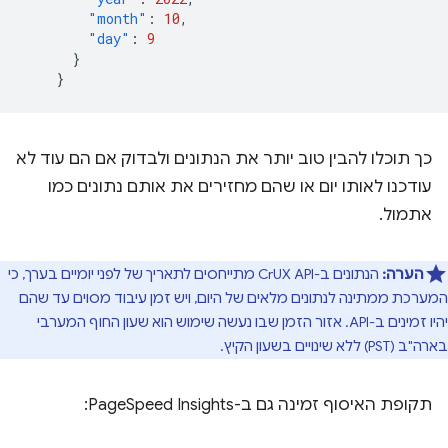
"month"
:
10
,
"day"
:
9
}
}
כך תוכלו להבין טוב יותר את הנתונים ולבדוק אם הם עוד לא
עודכנו לאותו יום או שהם מחזירים את אותם נתונים כמו
אתמול.
הערה:
הנתונים ב-CrUX API מתייחסים לתאריך של לפני יומיים בערך, כי
המערכת ממתינה לנתונים מלאים של היום, ויש זמן עיבוד מסוים עד שהם
יהיו זמינים ב-API. אזור הזמן שבו נעשה שימוש הוא שעון החוף המערבי
בארה"ב (PST) ללא שינויים בשעון הקיץ.
תקופת האיסוף זמינה גם ב-PageSpeed Insights: