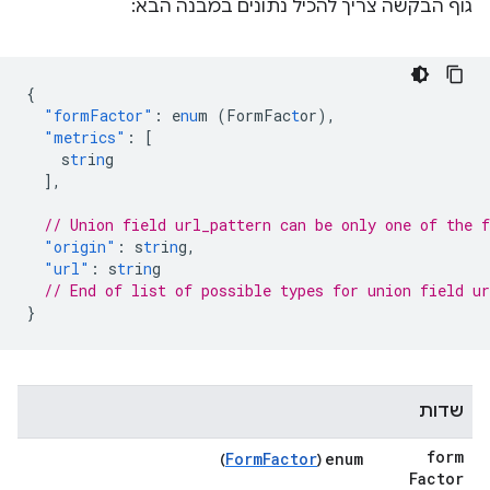
גוף הבקשה צריך להכיל נתונים במבנה הבא:
{
"formFactor"
:
e
nu
m
(FormFac
t
or)
,
"metrics"
:
[
s
tr
i
n
g
],
// Union field url_pattern can be only one of the 
"origin"
:
s
tr
i
n
g
,
"url"
:
s
tr
i
n
g
// End of list of possible types for union field ur
}
שדות
form
FormFactor
enum
)
(
Factor