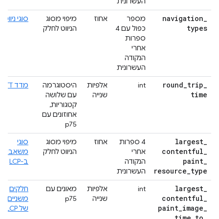
העשרונית
navigation
_
מספר
אחוז
מיפוי מסוג
סוגי ניווט
types
כפול עם 4
הניווט לחלק
ספרות
אחרי
הנקודה
העשרונית
round
_
trip
_
int
אלפיות
היסטוגרמה
מדד RTT
time
שנייה
עם שלושה
קטגוריות,
אחוזונים עם
p75
largest
_
4 ספרות
אחוז
מיפוי מסוג
סוגי
contentful
_
אחרי
הניווט לחלק
משאבים
paint
_
הנקודה
ב-LCP
resource
_
type
העשרונית
largest
_
int
אלפיות
מאונים עם
חלקים
contentful
_
שנייה
p75
משניים
paint
_
image
_
של LCP
time
_
to
_