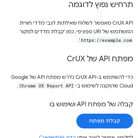
תרחיש נפוץ לדוגמה
‏CrUX API מאפשר לשלוח שאילתות לגבי מדדי חוויית
המשתמש של URI ספציפי, כמו 'קבלת מדדים למקור
'.
https://example.com
מפתח API של Cr
UX
כדי להשתמש ב-CrUX API נדרש מפתח API של Google
Cloud שהוקצה לשימוש ב-
Chrome UX Report API
.
קבלה של מפתח API ושימוש בו
קבלת מפתח
לחלופין, אפשר ליצור אותו
בדף Credentials
.