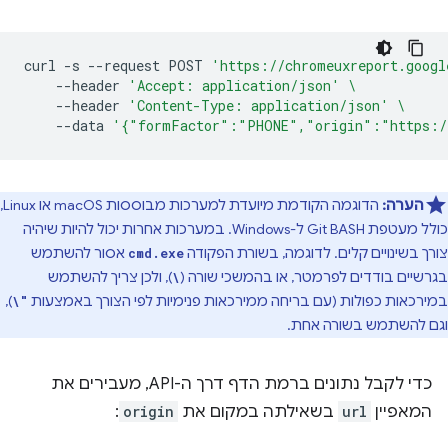
curl
-s
--request
POST
'https://chromeuxreport.googl
--header
'Accept: application/json'
\
--header
'Content-Type: application/json'
\
--data
'{"formFactor":"PHONE","origin":"https:/
הערה:
הדוגמה הקודמת מיועדת למערכות מבוססות macOS או Linux,
כולל מעטפת Git BASH ל-Windows. במערכות אחרות יכול להיות שיהיה
צורך בשינויים קלים. לדוגמה, בשורת הפקודה
אסור להשתמש
cmd.exe
בגרשיים בודדים לפרמטר, או בהמשכי שורה (
), ולכן צריך להשתמש
\
במירכאות כפולות (עם בריחה ממירכאות פנימיות לפי הצורך באמצעות
),
\"
וגם להשתמש בשורה אחת.
כדי לקבל נתונים ברמת הדף דרך ה-API, מעבירים את
המאפיין
url
בשאילתה במקום את
origin
: